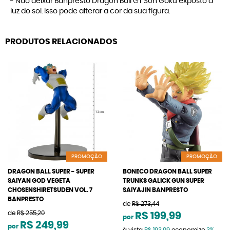
- Não deixar Banpresto Dragon Ball GT Son Goku exposto à
luz do sol. Isso pode alterar a cor da sua figura.
PRODUTOS RELACIONADOS
PROMOÇÃO
PROMOÇÃO
DRAGON BALL SUPER - SUPER
BONECO DRAGON BALL SUPER
SAIYAN GOD VEGETA
TRUNKS GALICK GUN SUPER
CHOSENSHIRETSUDEN VOL. 7
SAIYAJIN BANPRESTO
BANPRESTO
de
R$ 273,44
de
R$ 255,20
R$ 199,99
por
R$ 249,99
por
à vista
R$ 193,99
economize
3%