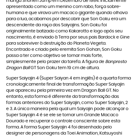
mangá Shonen Jump em Dezembro de 1984. Inicialmente
apresentado como um menino com rabo, força sobre-
humana e que virava um macaco gigante quando olhava
para a lua, acabamos por descobrir que Son Goku era um
descendente da raça dos Saiyajins. Son Goku foi
originalmente batizado como Kakarotto e logo após seu
nascimento, é enviado à Terra por seus pais Bardock e Gine
para sobreviver à destruição do Planeta Vegeta.
Encontrado e criado pelo eremita Son Gohan, Son Goku
passa a ter como objetivo se tornar mais forte,
simplesmente pelo prazer da tarefa. A figura de
Banpresto
Dragon Ball
GT Son Goku tem 19 cm de altura.
Super Saiyajin 4 (Super Saiyan 4 em inglês) é a quarta forma
cronologicamente final de transformação Super Saiyajin
que apareceu pela primeira vez em Dragon Ball GT. No
entanto, esta forma é diferente da transformação das
formas anteriores do Super Saiyajin, como Super Saiyajin, 2
e 3. A única maneira pela qual um Saiyajin pode alcançar o
Super Saiyajin 4 é se ele se tornar um Grande Macaco
Dourado e recuperar o controle consciente sobre esta
forma. A forma Super Saiyajin 4 foi desenhado pelo
designer de personagens da Toei Animation, Katsuyoshi