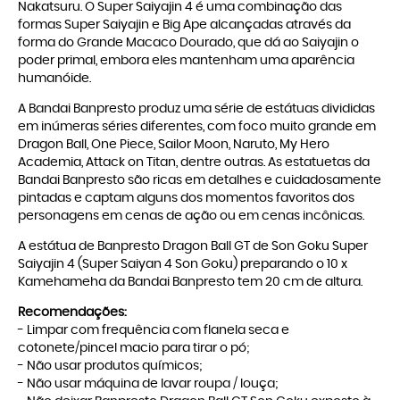
Nakatsuru. O Super Saiyajin 4 é uma combinação das
formas Super Saiyajin e Big Ape alcançadas através da
forma do Grande Macaco Dourado, que dá ao Saiyajin o
poder primal, embora eles mantenham uma aparência
humanóide.
A Bandai Banpresto produz uma série de estátuas divididas
em inúmeras séries diferentes, com foco muito grande em
Dragon Ball, One Piece, Sailor Moon, Naruto, My Hero
Academia, Attack on Titan, dentre outras. As estatuetas da
Bandai Banpresto são ricas em detalhes e cuidadosamente
pintadas e captam alguns dos momentos favoritos dos
personagens em cenas de ação ou em cenas incônicas.
A estátua de Banpresto Dragon Ball GT de Son Goku Super
Saiyajin 4 (Super Saiyan 4 Son Goku) preparando o 10 x
Kamehameha da Bandai Banpresto tem 20 cm de altura.
Recomendações:
- Limpar com frequência com flanela seca e
cotonete/pincel macio para tirar o pó;
- Não usar produtos químicos;
- Não usar máquina de lavar roupa / louça;