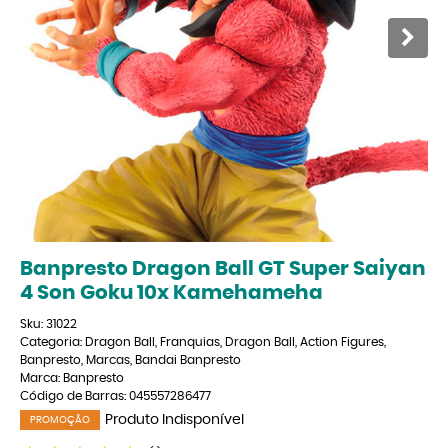
Banpresto Dragon Ball GT Super Saiyan
4 Son Goku 10x Kamehameha
Sku:
31022
Categoria:
Dragon Ball
,
Franquias
,
Dragon Ball
,
Action Figures
,
Banpresto
,
Marcas
,
Bandai Banpresto
Marca:
Banpresto
Código de Barras:
045557286477
Produto Indisponível
PROMOÇÃO