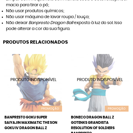
macio para tirar o pó;
Não usar produtos químicos;
Não usar máquina de lavar roupa / louça;
Não deixar
Banpresto Dragon Ball
exposto à luz do sol. Isso
pode alterar a cor da sua figura.
PRODUTOS RELACIONADOS
PROMOÇÃO
PROMOÇÃO
BANPRESTO GOKU SUPER
BONECO DRAGON BALL Z
SAIYAJIN MAXIMATIC THE SON
GOTENKS GRANDISTA
GOKU IV DRAGON BALL Z
RESOLUTION OF SOLDIERS