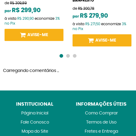
BANPRESTO
de
R$ 309,89
de
R$ 300,78
R$ 299,90
por
R$ 279,90
por
à vista
R$ 290,90
economize
3%
no Pix
à vista
R$ 271,50
economize
3%
no Pix
AVISE-ME
AVISE-ME
Carregando comentários ...
INSTITUCIONAL
INFORMAÇÕES ÚTEIS
Página Inicial
Como Comprar
Fale Conosco
Termos de Uso
Mapa do Site
Fretes e Entrega