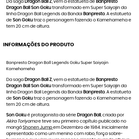
Da saga
Dragon Ball Z
, vem a estatueta de
Banpresto
Dragon Ball Son Goku
transformado em Super Saiyajin da
linha Dragon Ball Legends da Bandai
Banpresto
. A estatueta
de
Son Goku
traz o personagem fazendo o Kamehameha e
tem 20 cm de altura.
INFORMAÇÕES DO PRODUTO
Banpresto Dragon Ball Legends Goku Super Saiyajin
Kamehameha
Da saga
Dragon Ball Z
, vem a estatueta de
Banpresto
Dragon Ball Son Goku
transformado em Super Saiyajin da
linha Dragon Ball Legends da Bandai
Banpresto
. A estatueta
de
Son Goku
traz o personagem fazendo o Kamehameha e
tem 20 cm de altura.
Son Goku
é protagonista da série
Dragon Ball
, criada por
Akira Toriyama
e teve seu primeiro capítulo publicado no
mangá
Shonen Jump
em Dezembro de 1984. Inicialmente
apresentado como um menino com rabo, força sobre-