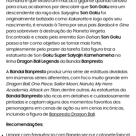
humana e que virava um macaco gigante quando olhava
para a lua, acabamos por descobrir que
Son Goku
era um
descendente da raça dos
Saiyajins
.
Son Goku
foi
originalmente batizado como
Kakarotto
e logo após seu
nascimento, é enviado à Terra por seus pais
Bardock
e
Gine
para sobreviver à destruição do Planeta Vegeta.
Encontrado e criado pelo eremita
Son Gohan
,
Son Goku
passa a ter como objetivo se tornar mais forte,
simplesmente pelo prazer da tarefa. Esta figura traz a
estatueta de Son
Goku Super Saiyajin Kamehameha
na
linha
Dragon Ball Legends
da Bandai
Banpresto
.
A
Bandai Banpresto
produz uma série de estátuas divididas
em inúmeras séries diferentes, com foco muito grande em
Dragon Ball, One Piece, Sailor Moon, Naruto, My Hero
Academia,
Attack on Titan,
dentre outras. As estatuetas da
Bandai Banpresto
são ricas em detalhes e cuidadosamente
pintadas e captam alguns dos momentos favoritos dos
personagens em cenas de ação ou em cenas incônicas,
incluindo a figura de
Banpresto Dragon Ball
.
Recomendações:
Limpar com frequência com flanela seca e cotonete/pincel