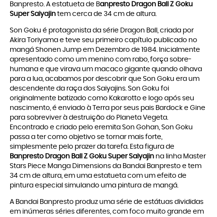
Banpresto. A estatueta de B
anpresto Dragon Ball Z Goku
Super Saiyajin
tem cerca de 34 cm de altura.
Son Goku é protagonista da série Dragon Ball, criada por
Akira Toriyama e teve seu primeiro capítulo publicado no
mangá Shonen Jump em Dezembro de 1984. Inicialmente
apresentado como um menino com rabo, força sobre-
humana e que virava um macaco gigante quando olhava
para a lua, acabamos por descobrir que Son Goku era um
descendente da raça dos Saiyajins. Son Goku foi
originalmente batizado como Kakarotto e logo após seu
nascimento, é enviado à Terra por seus pais Bardock e Gine
para sobreviver à destruição do Planeta Vegeta.
Encontrado e criado pelo eremita Son Gohan, Son Goku
passa a ter como objetivo se tornar mais forte,
simplesmente pelo prazer da tarefa. Esta figura de
Banpresto Dragon Ball Z Goku Super Saiyajin
na linha Master
Stars Piece Manga Dimensions da Bandai Banpresto e tem
34 cm de altura, em uma estatueta com um efeito de
pintura especial simulando uma pintura de mangá.
A Bandai Banpresto produz uma série de estátuas divididas
em inúmeras séries diferentes, com foco muito grande em