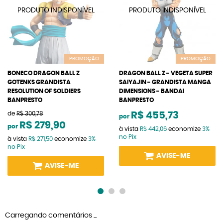
PROMOÇÃO
PROMOÇÃO
BONECO DRAGON BALL Z
DRAGON BALL Z - VEGETA SUPER
GOTENKS GRANDISTA
SAIYAJIN - GRANDISTA MANGA
RESOLUTION OF SOLDIERS
DIMENSIONS - BANDAI
BANPRESTO
BANPRESTO
de
R$ 300,78
R$ 455,73
por
R$ 279,90
por
à vista
R$ 442,06
economize
3%
no Pix
à vista
R$ 271,50
economize
3%
no Pix
AVISE-ME
AVISE-ME
Carregando comentários ...