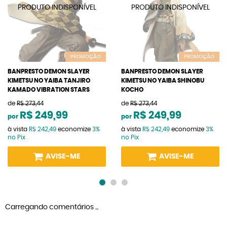
PROMOÇÃO
PROMOÇÃO
BANPRESTO DEMON SLAYER
BANPRESTO DEMON SLAYER
KIMETSU NO YAIBA TANJIRO
KIMETSU NO YAIBA SHINOBU
KAMADO VIBRATION STARS
KOCHO
de
R$ 273,44
de
R$ 273,44
R$ 249,99
R$ 249,99
por
por
à vista
R$ 242,49
economize
3%
à vista
R$ 242,49
economize
3%
no Pix
no Pix
AVISE-ME
AVISE-ME
Carregando comentários ...