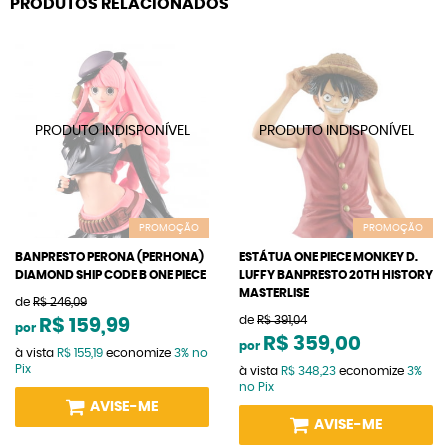
PRODUTOS RELACIONADOS
PROMOÇÃO
PROMOÇÃO
BANPRESTO PERONA (PERHONA)
ESTÁTUA ONE PIECE MONKEY D.
DIAMOND SHIP CODE B ONE PIECE
LUFFY BANPRESTO 20TH HISTORY
MASTERLISE
de
R$ 246,09
de
R$ 391,04
R$ 159,99
por
R$ 359,00
por
à vista
R$ 155,19
economize
3%
no
Pix
à vista
R$ 348,23
economize
3%
no Pix
AVISE-ME
AVISE-ME