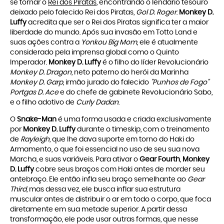
se tornar o
Rei dos Piratas
, encontrando o lendário tesouro
deixado pelo falecido Rei dos Piratas,
Gol D. Roger
.
Monkey D.
Luffy
acredita que ser o Rei dos Piratas significa ter a maior
liberdade do mundo. Após sua invasão em Totto Land e
suas ações contra a
Yonkou Big Mom
, ele é atualmente
considerado pela imprensa global como o Quinto
Imperador.
Monkey D. Luffy
é o filho do líder Revolucionário
Monkey D. Dragon
, neto paterno do herói da Marinha
Monkey D. Garp
, irmão jurado do falecido
"Punhos de Fogo"
Portgas D. Ace
e do chefe de gabinete Revolucionário Sabo,
e o filho adotivo de
Curly Dadan
.
O
Snake-Man
é uma forma usada e criada exclusivamente
por
Monkey D. Luffy
durante o timeskip, com o treinamento
de
Rayleigh
, que lhe dava suporte em torno do Haki do
Armamento, o que foi essencial no uso de seu sua nova
Marcha, e suas variáveis. Para ativar o
Gear Fourth
,
Monkey
D. Luffy
cobre seus braços com Haki antes de morder seu
antebraço. Ele então infla seu braço semelhante ao
Gear
Third
, mas dessa vez, ele busca inflar sua estrutura
muscular antes de distribuir o ar em todo o corpo, que foca
diretamente em sua metade superior. A partir dessa
transformação, ele pode usar outras formas, que nesse