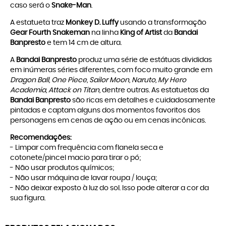
caso será o
Snake-Man
.
A estatueta traz
Monkey D. Luffy
usando a transformação
Gear Fourth Snakeman
na linha
King of Artist
da
Bandai
Banpresto
e tem 14 cm de altura.
A
Bandai Banpresto
produz uma série de estátuas divididas
em inúmeras séries diferentes, com foco muito grande em
Dragon Ball, One Piece, Sailor Moon, Naruto, My Hero
Academia,
Attack on Titan,
dentre outras. As estatuetas da
Bandai Banpresto
são ricas em detalhes e cuidadosamente
pintadas e captam alguns dos momentos favoritos dos
personagens em cenas de ação ou em cenas incônicas.
Recomendações:
- Limpar com frequência com flanela seca e
cotonete/pincel macio para tirar o pó;
- Não usar produtos químicos;
- Não usar máquina de lavar roupa / louça;
- Não deixar exposto à luz do sol. Isso pode alterar a cor da
sua figura.