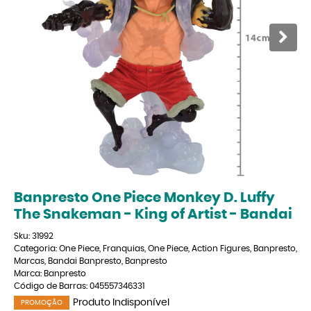
Banpresto One Piece Monkey D. Luffy
The Snakeman - King of Artist - Bandai
Sku:
31992
Categoria:
One Piece
,
Franquias
,
One Piece
,
Action Figures
,
Banpresto
,
Marcas
,
Bandai Banpresto
,
Banpresto
Marca:
Banpresto
Código de Barras:
045557346331
Produto Indisponível
PROMOÇÃO