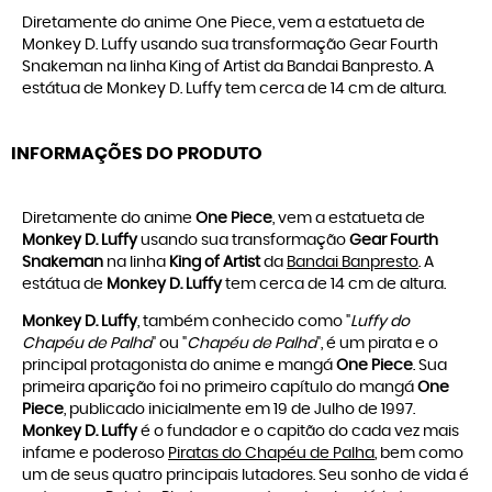
Diretamente do anime One Piece, vem a estatueta de
Monkey D. Luffy usando sua transformação Gear Fourth
Snakeman na linha King of Artist da Bandai Banpresto. A
estátua de Monkey D. Luffy tem cerca de 14 cm de altura.
INFORMAÇÕES DO PRODUTO
Diretamente do anime
One Piece
, vem a estatueta de
Monkey D. Luffy
usando sua transformação
Gear Fourth
Snakeman
na linha
King of Artist
da
Bandai Banpresto
. A
estátua de
Monkey D. Luffy
tem cerca de 14 cm de altura.
Monkey D. Luffy
, também conhecido como "
Luffy do
Chapéu de Palha
" ou "
Chapéu de Palha
", é um pirata e o
principal protagonista do anime e mangá
One Piece
. Sua
primeira aparição foi no primeiro capítulo do mangá
One
Piece
, publicado inicialmente em 19 de Julho de 1997.
Monkey D. Luffy
é o fundador e o capitão do cada vez mais
infame e poderoso
Piratas do Chapéu de Palha
, bem como
um de seus quatro principais lutadores. Seu sonho de vida é