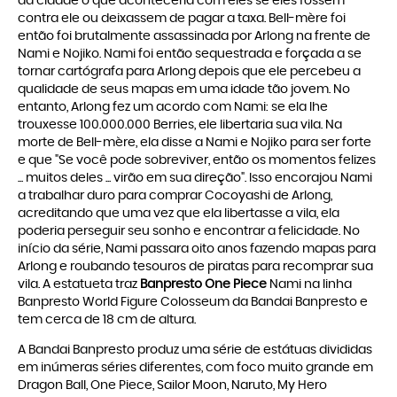
da cidade o que aconteceria com eles se eles fossem
contra ele ou deixassem de pagar a taxa. Bell-mère foi
então foi brutalmente assassinada por Arlong na frente de
Nami e Nojiko. Nami foi então sequestrada e forçada a se
tornar cartógrafa para Arlong depois que ele percebeu a
qualidade de seus mapas em uma idade tão jovem. No
entanto, Arlong fez um acordo com Nami: se ela lhe
trouxesse 100.000.000 Berries, ele libertaria sua vila. Na
morte de Bell-mère, ela disse a Nami e Nojiko para ser forte
e que "Se você pode sobreviver, então os momentos felizes
... muitos deles ... virão em sua direção". Isso encorajou Nami
a trabalhar duro para comprar Cocoyashi de Arlong,
acreditando que uma vez que ela libertasse a vila, ela
poderia perseguir seu sonho e encontrar a felicidade. No
início da série, Nami passara oito anos fazendo mapas para
Arlong e roubando tesouros de piratas para recomprar sua
vila. A estatueta traz
Banpresto One Piece
Nami na linha
Banpresto World Figure Colosseum da Bandai Banpresto e
tem cerca de 18 cm de altura.
A Bandai Banpresto produz uma série de estátuas divididas
em inúmeras séries diferentes, com foco muito grande em
Dragon Ball, One Piece, Sailor Moon, Naruto, My Hero