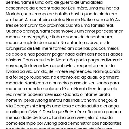
Berries. Nami é uma órfã de guerra de uma aldeia
desconhecida, encontrada por Bell-mère, uma mulher da
Marinha, num campo de batalha hostil quando ainda era
um bebê. A marinheira adotou Nami e Nojiko, outra órfã. As
três se tornaram tão próximas quanto uma família real.
Quando criança, Nami desenvolveu um amor por desenhar
mapas e navegação, e tinha o sonho de desenhar um
mapa completo do mundo. No entanto, as árvores de
laranjeiras de Bell-mère forneciam apenas poucos meios
de apoio e não podiam pagar nada além das necessidades
básicas. Como resultado, Nami não podia pagar os livros de
navegação, levando-a a roubá-los frequentemente da
livraria da vila. Um dia, Bell-mère repreendeu Nami quando
ela foi pego roubando; no entanto, ela aplaudiu o primeiro
mapa de Nami, como o primeiro passo de seu sonho para
mapear o mundo e colocou fé em Nami, dizendo que ela
realmente poderia fazer isso. Quando o infame pirata
homem-peixe Arlong entrou nas Ilhas Conomi, chegou à
Vila Cocoyashi e impôs uma taxa a cada adulto e criança
da vila para "viver". Desde que Bell-mère não podia pagar a
mensalidade de toda a família para viver, ela foi usada
como exemplo por Arlong para demonstrar aos habitantes