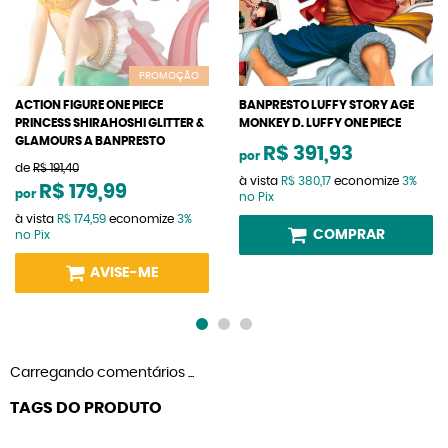
PROMOÇÃO
ACTION FIGURE ONE PIECE
BANPRESTO LUFFY STORY AGE
PRINCESS SHIRAHOSHI GLITTER &
MONKEY D. LUFFY ONE PIECE
GLAMOURS A BANPRESTO
R$ 391,93
por
de
R$ 191,40
à vista
R$ 380,17
economize
3%
R$ 179,99
por
no Pix
à vista
R$ 174,59
economize
3%
COMPRAR
no Pix
AVISE-ME
Carregando comentários ...
TAGS DO PRODUTO