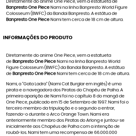
Diretamente do anime One Piece, vem a estatueta de
Banpresto One Piece
Nami na linha Banpresto World Figure
Colosseum (BWFC) da Bandai Banpresto. A estátua de
Banpresto One Piece
Nami tem cerca de 18 cm de altura.
INFORMAÇÕES DO PRODUTO
Diretamente do anime One Piece, vem a estatueta
de
Banpresto One Piece
Nami na linha Banpresto World
Figure Colosseum (BWFC) da Bandai Banpresto. A estátua
de
Banpresto One Piece
Nami tem cerca de 18 cm de altura.
Nami, a "Gata Ladra" (Nami Cat Burglar em inglês) é uma
pirata e a navegadora dos Piratas do Chapéu de Palha. A
primeira aparição de Nami foi no capítulo 8 do mangá de
One Piece, publicado em 15 de Setembro de 1997. Nami foi o
terceiro membro da tripulação e o segundo a entrar,
fazendo-o durante o Arco Orange Town. Nami era
anteriormente membro dos Piratas do Arlong e juntou-se
inicialmente aos Chapéus de Palha com a intenção de
roubá-los. Nami tem uma recompensa de 66.000.000