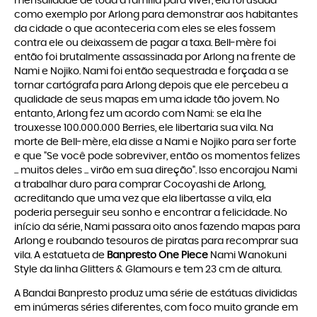
mensalidade de toda a família para viver, ela foi usada
como exemplo por Arlong para demonstrar aos habitantes
da cidade o que aconteceria com eles se eles fossem
contra ele ou deixassem de pagar a taxa. Bell-mère foi
então foi brutalmente assassinada por Arlong na frente de
Nami e Nojiko. Nami foi então sequestrada e forçada a se
tornar cartógrafa para Arlong depois que ele percebeu a
qualidade de seus mapas em uma idade tão jovem. No
entanto, Arlong fez um acordo com Nami: se ela lhe
trouxesse 100.000.000 Berries, ele libertaria sua vila. Na
morte de Bell-mère, ela disse a Nami e Nojiko para ser forte
e que "Se você pode sobreviver, então os momentos felizes
... muitos deles ... virão em sua direção". Isso encorajou Nami
a trabalhar duro para comprar Cocoyashi de Arlong,
acreditando que uma vez que ela libertasse a vila, ela
poderia perseguir seu sonho e encontrar a felicidade. No
início da série, Nami passara oito anos fazendo mapas para
Arlong e roubando tesouros de piratas para recomprar sua
vila. A estatueta de
Banpresto One Piece
Nami Wanokuni
Style da linha Glitters & Glamours e tem 23 cm de altura.
A Bandai Banpresto produz uma série de estátuas divididas
em inúmeras séries diferentes, com foco muito grande em