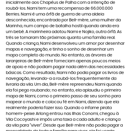
inicialmente aos Chapéus de Palha com a intenção de
roubá-los. Nami tem uma recompensa de 66.000.000
Berries. Nami é uma órfã de guerra de uma aldeia
desconhecida, encontrada por Bell-mère, uma mulher da
Marinha, num campo de batalha hostil quando ainda era
um bebê. A marinheira adotou Nami e Nojiko, outra órfã. As
três se tornaram tão próximas quanto uma família real.
Quando criança, Nami desenvolveu um amor por desenhar
mapas e navegação, e tinha o sonho de desenhar um
mapa completo do mundo. No entanto, as árvores de
laranjeiras de Bell-mère forneciam apenas poucos meios
de apoio e não podiam pagar nada além das necessidades
básicas. Como resultado, Nami não podia pagar os livros de
navegação, levando-a a roubá-los frequentemente da
livraria da vila. Um dia, Bell-mère repreendeu Nami quando
ela foi pego roubando; no entanto, ela aplaudiu o primeiro
mapa de Nami, como o primeiro passo de seu sonho para
mapear o mundo e colocou fé em Nami, dizendo que ela
realmente poderia fazer isso. Quando o infame pirata
homem-peixe Arlong entrou nas Ilhas Conomi, chegou à
Vila Cocoyashi e impôs uma taxa a cada adulto e criança
da vila para "viver". Desde que Bell-mère não podia pagar a