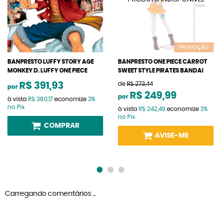
PROMOÇÃO
BANPRESTO LUFFY STORY AGE
BANPRESTO ONE PIECE CARROT
MONKEY D. LUFFY ONE PIECE
SWEET STYLE PIRATES BANDAI
R$ 391,93
de
R$ 273,44
por
R$ 249,99
por
à vista
R$ 380,17
economize
3%
no Pix
à vista
R$ 242,49
economize
3%
no Pix
COMPRAR
AVISE-ME
Carregando comentários ...