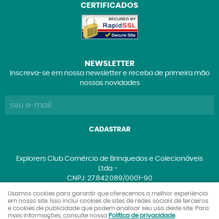
CERTIFICADOS
NEWSLETTER
Inscreva-se em nossa newsletter e receba de primeira mão
nossas novidades
CADASTRAR
Explorers Club Comércio de Brinquedos e Colecionáveis
Ltda
CNPJ: 27.842.089/0001-90
Usamos cookies para garantir que oferecemos a melhor experiência
em nosso site. Isso inclui cookies de sites de redes sociais de terceiros
e cookies de publicidade que podem analisar seu uso deste site. Para
LOJA VIRTUAL CRIADA POR
mais informações, consulte nossa
Política de privacidade
.