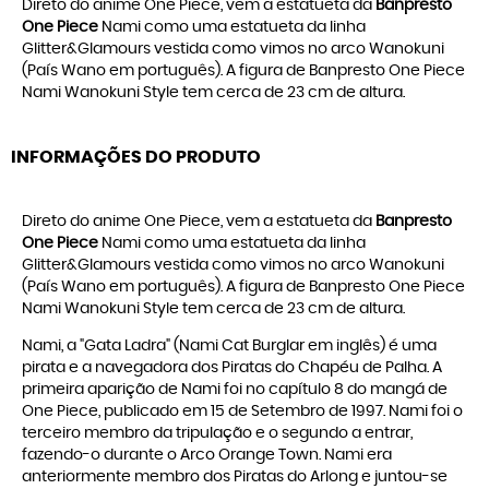
Direto do anime One Piece, vem a estatueta da
Banpresto
One Piece
Nami como uma estatueta da linha
Glitter&Glamours vestida como vimos no arco Wanokuni
(País Wano em português). A figura de Banpresto One Piece
Nami Wanokuni Style tem cerca de 23 cm de altura.
INFORMAÇÕES DO PRODUTO
Direto do anime One Piece, vem a estatueta da
Banpresto
One Piece
Nami como uma estatueta da linha
Glitter&Glamours vestida como vimos no arco Wanokuni
(País Wano em português). A figura de Banpresto One Piece
Nami Wanokuni Style tem cerca de 23 cm de altura.
Nami, a "Gata Ladra" (Nami Cat Burglar em inglês) é uma
pirata e a navegadora dos Piratas do Chapéu de Palha. A
primeira aparição de Nami foi no capítulo 8 do mangá de
One Piece, publicado em 15 de Setembro de 1997. Nami foi o
terceiro membro da tripulação e o segundo a entrar,
fazendo-o durante o Arco Orange Town. Nami era
anteriormente membro dos Piratas do Arlong e juntou-se