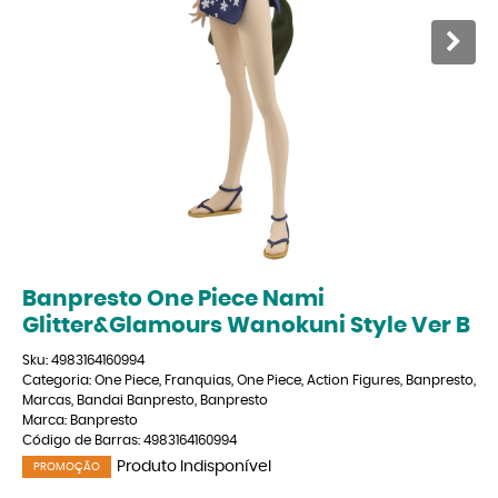
Banpresto One Piece Nami
Glitter&Glamours Wanokuni Style Ver B
Sku:
4983164160994
Categoria:
One Piece
,
Franquias
,
One Piece
,
Action Figures
,
Banpresto
,
Marcas
,
Bandai Banpresto
,
Banpresto
Marca:
Banpresto
Código de Barras:
4983164160994
Produto Indisponível
PROMOÇÃO