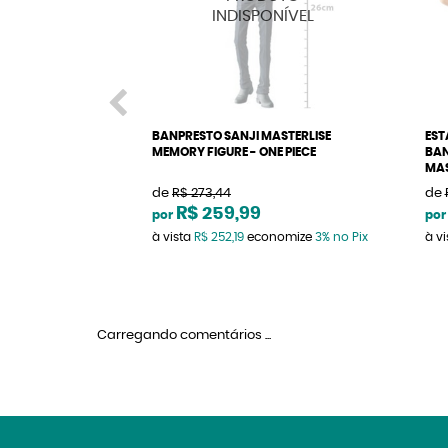
BANPRESTO SANJI MASTERLISE
EST
MEMORY FIGURE - ONE PIECE
BAN
MAS
de
R$ 273,44
de
R$ 259,99
por
por
à vista
R$ 252,19
economize
3%
no Pix
à v
Carregando comentários ...