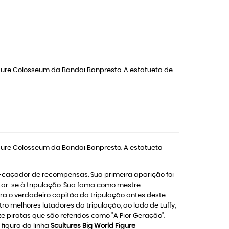
gure Colosseum da Bandai Banpresto. A estatueta de
gure Colosseum da Bandai Banpresto. A estatueta
-caçador de recompensas. Sua primeira aparição foi
tar-se à tripulação. Sua fama como mestre
ra o verdadeiro capitão da tripulação antes deste
o melhores lutadores da tripulação, ao lado de Luffy,
iratas que são referidos como "A Pior Geração".
igura da linha
Scultures Big World Figure