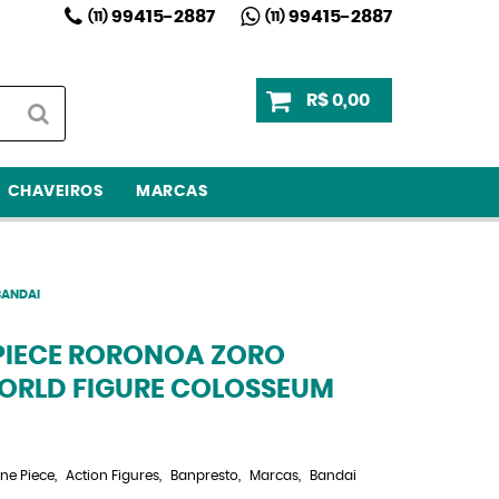
99415-2887
99415-2887
(11)
(11)
R$ 0,00
CHAVEIROS
MARCAS
BANDAI
PIECE RORONOA ZORO
WORLD FIGURE COLOSSEUM
ne Piece
Action Figures
Banpresto
Marcas
Bandai