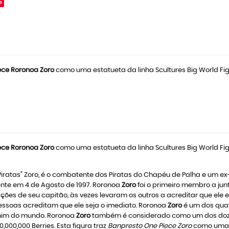
e
ece Roronoa Zoro
como uma estatueta da linha Scultures Big World Fi
ece Roronoa Zoro
como uma estatueta da linha Scultures Big World Fi
ratas" Zoro, é o combatente dos Piratas do Chapéu de Palha e um ex
ente em 4 de Agosto de 1997. Roronoa
Zoro
foi o primeiro membro a jun
es de seu capitão, às vezes levaram os outros a acreditar que ele e
ssoas acreditam que ele seja o imediato. Roronoa
Zoro
é um dos quatr
achim do mundo. Roronoa
Zoro
também é considerado como um dos doze p
0,000 Berries. Esta figura traz
Banpresto One Piece Zoro
como uma f