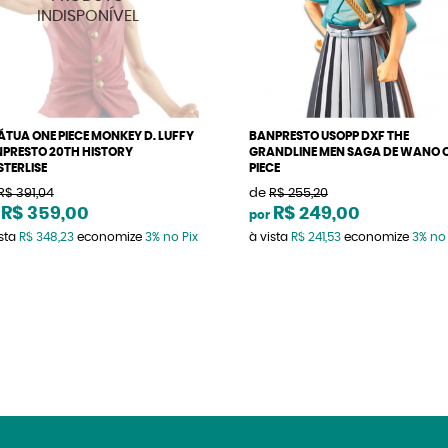
ÁTUA ONE PIECE MONKEY D. LUFFY
BANPRESTO USOPP DXF THE
PRESTO 20TH HISTORY
GRANDLINE MEN SAGA DE WANO 
TERLISE
PIECE
R$ 391,04
de
R$ 255,20
R$ 359,00
R$ 249,00
por
ista
R$ 348,23
economize
3%
no Pix
à vista
R$ 241,53
economize
3%
no 