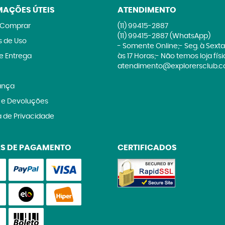
MAÇÕES ÚTEIS
ATENDIMENTO
Comprar
(11)
99415-2887
(11)
99415-2887
(WhatsApp)
 de Uso
- Somente Online;- Seg. à Sexta
 e Entrega
às 17 Horas;- Não temos loja fís
atendimento@explorersclub.c
ança
 e Devoluções
a de Privacidade
S DE PAGAMENTO
CERTIFICADOS