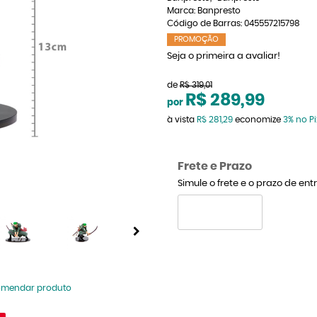
Marca:
Banpresto
Código de Barras:
045557215798
PROMOÇÃO
Seja o primeira a avaliar!
de
R$ 319,01
R$ 289,99
por
à vista
R$ 281,29
economize
3%
no Pi
Frete e Prazo
Simule o frete e o prazo de en
omendar produto