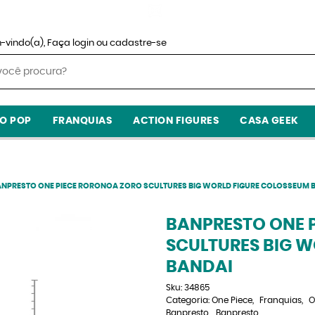
-vindo(a),
Faça login
ou
cadastre-se
O POP
FRANQUIAS
ACTION FIGURES
CASA GEEK
ANPRESTO ONE PIECE RORONOA ZORO SCULTURES BIG WORLD FIGURE COLOSSEUM 
BANPRESTO ONE 
SCULTURES BIG 
BANDAI
Sku:
34865
Categoria:
One Piece
Franquias
O
Banpresto
Banpresto