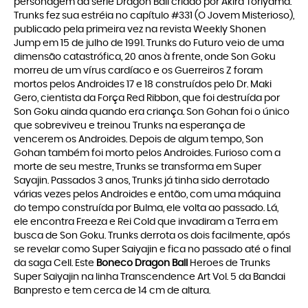
personagem da série Dragon Ball criado por Akira Toriyama.
Trunks fez sua estréia no capítulo #331 (O Jovem Misterioso),
publicado pela primeira vez na revista Weekly Shonen
Jump em 15 de julho de 1991. Trunks do Futuro veio de uma
dimensão catastrófica, 20 anos à frente, onde Son Goku
morreu de um vírus cardíaco e os Guerreiros Z foram
mortos pelos Androides 17 e 18 construídos pelo Dr. Maki
Gero, cientista da Força Red Ribbon, que foi destruída por
Son Goku ainda quando era criança. Son Gohan foi o único
que sobreviveu e treinou Trunks na esperança de
vencerem os Androides. Depois de algum tempo, Son
Gohan também foi morto pelos Androides. Furioso com a
morte de seu mestre, Trunks se transforma em Super
Sayajin. Passados 3 anos, Trunks já tinha sido derrotado
várias vezes pelos Androides e então, com uma máquina
do tempo construída por Bulma, ele volta ao passado. Lá,
ele encontra Freeza e Rei Cold que invadiram a Terra em
busca de Son Goku. Trunks derrota os dois facilmente, após
se revelar como Super Saiyajin e fica no passado até o final
da saga Cell. Este
Boneco Dragon Ball
Heroes de Trunks
Super Saiyajin na linha Transcendence Art Vol. 5 da Bandai
Banpresto e tem cerca de 14 cm de altura.