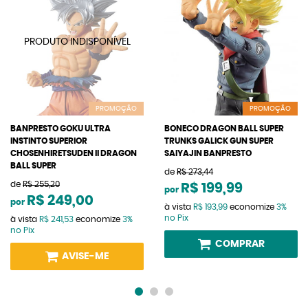
PROMOÇÃO
PROMOÇÃO
BANPRESTO GOKU ULTRA
BONECO DRAGON BALL SUPER
INSTINTO SUPERIOR
TRUNKS GALICK GUN SUPER
CHOSENHIRETSUDEN II DRAGON
SAIYAJIN BANPRESTO
BALL SUPER
de
R$ 273,44
de
R$ 255,20
R$ 199,99
por
R$ 249,00
por
à vista
R$ 193,99
economize
3%
no Pix
à vista
R$ 241,53
economize
3%
no Pix
COMPRAR
AVISE-ME