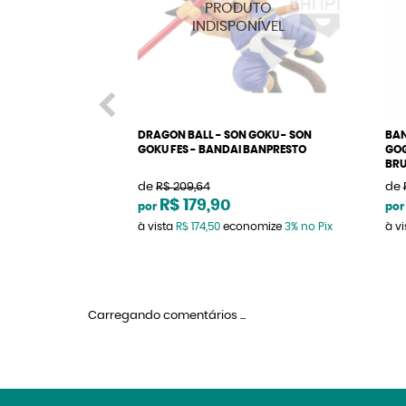
DRAGON BALL - SON GOKU - SON
BAN
GOKU FES - BANDAI BANPRESTO
GOG
BR
de
R$ 209,64
de
R$ 179,90
por
por
à vista
R$ 174,50
economize
3%
no Pix
à v
Carregando comentários ...