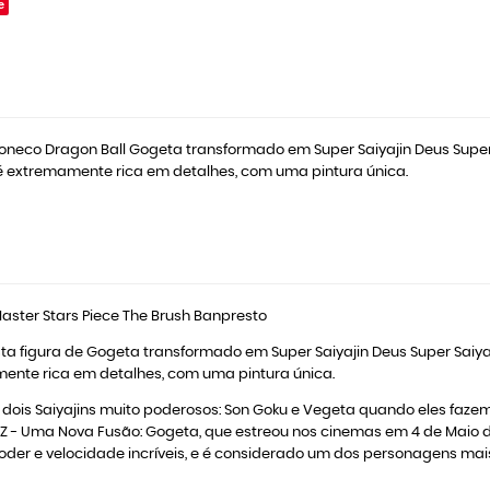
e
Boneco Dragon Ball Gogeta transformado em Super Saiyajin Deus Super
é extremamente rica em detalhes, com uma pintura única.
aster Stars Piece The Brush Banpresto
sta figura de Gogeta transformado em Super Saiyajin Deus Super Saiya
ente rica em detalhes, com uma pintura única.
dois Saiyajins muito poderosos: Son Goku e Vegeta quando eles faz
Z - Uma Nova Fusão: Gogeta, que estreou nos cinemas em 4 de Maio d
er e velocidade incríveis, e é considerado um dos personagens mais