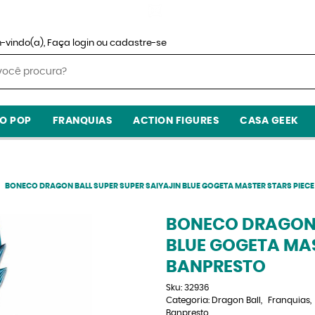
-vindo(a),
Faça login
ou
cadastre-se
O POP
FRANQUIAS
ACTION FIGURES
CASA GEEK
BONECO DRAGON BALL SUPER SUPER SAIYAJIN BLUE GOGETA MASTER STARS PIEC
BONECO DRAGON B
BLUE GOGETA MAS
BANPRESTO
Sku:
32936
Categoria:
Dragon Ball
Franquias
Banpresto