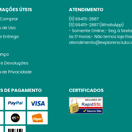
MAÇÕES ÚTEIS
ATENDIMENTO
Comprar
(11)
99415-2887
(11)
99415-2887
(WhatsApp)
 de Uso
- Somente Online;- Seg. à Sexta
 e Entrega
às 17 Horas;- Não temos loja fís
atendimento@explorersclub.c
ança
 e Devoluções
a de Privacidade
S DE PAGAMENTO
CERTIFICADOS