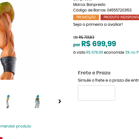
Marca:
Banpresto
Código de Barras:
045557203153
PROMOÇÃO
PRODUTO INDISPONÍV
Seja o primeira a avaliar!
de
R$ 701,83
R$ 699,99
por
à vista
R$ 678,99
economize
3%
no P
Frete e Prazo
Simule o frete e o prazo de en
omendar produto