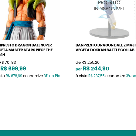
PRESTO DRAGON BALL SUPER
BANPRESTO DRAGON BALL Z MAJI
ETA MASTER STARS PIECE THE
VEGETA DOKKAN BATTLE COLLAB
USH
R$ 701,83
de
R$ 255,20
R$ 699,99
R$ 244,90
por
ista
R$ 678,99
economize
3%
no Pix
à vista
R$ 237,55
economize
3%
no