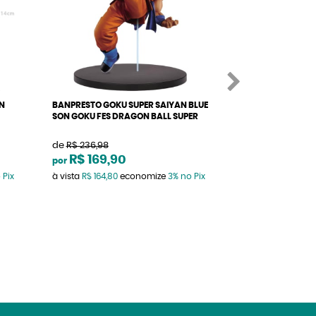
N
BANPRESTO GOKU SUPER SAIYAN BLUE
BONECO DRAGON
SON GOKU FES DRAGON BALL SUPER
HOT COLOR SCUL
de
R$ 236,98
de
R$ 255,20
R$ 169,90
R$ 219,9
por
por
 Pix
à vista
R$ 164,80
economize
3%
no Pix
à vista
R$ 213,39
e