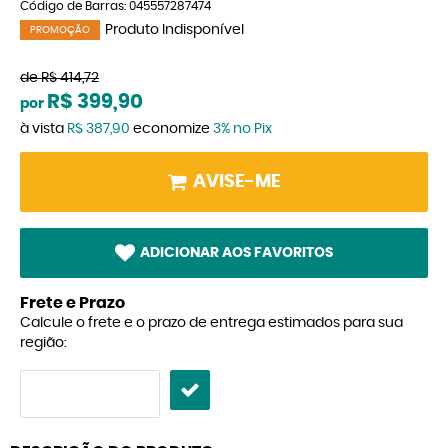
Código de Barras:
045557287474
Produto Indisponível
PROMOÇÃO
de
R$ 414,72
R$ 399,90
por
à vista
R$ 387,90
economize
3%
no Pix
AVISE-ME
ADICIONAR AOS FAVORITOS
Frete e Prazo
Calcule o frete e o prazo de entrega estimados para sua
região: