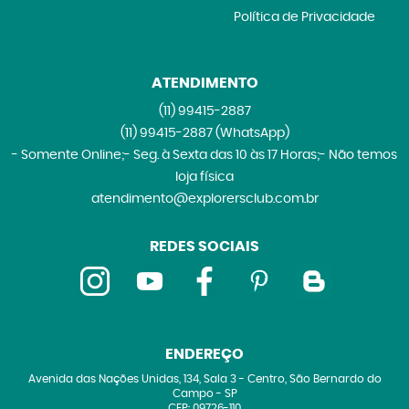
Política de Privacidade
ATENDIMENTO
(11)
99415-2887
(11)
99415-2887
(WhatsApp)
- Somente Online;- Seg. à Sexta das 10 às 17 Horas;- Não temos
loja física
atendimento@explorersclub.com.br
REDES SOCIAIS
ENDEREÇO
Avenida das Nações Unidas, 134, Sala 3
-
Centro, São Bernardo do
Campo
-
SP
CEP: 09726-110