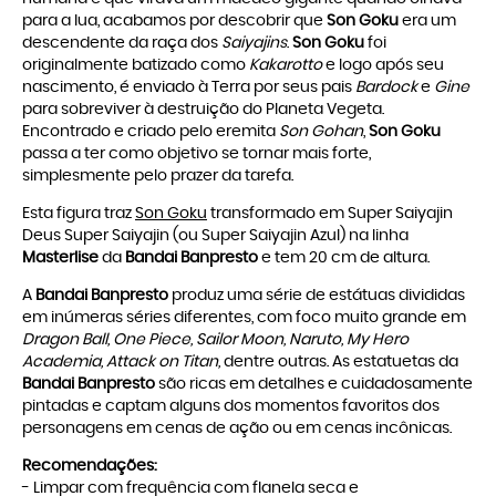
para a lua, acabamos por descobrir que
Son Goku
era um
descendente da raça dos
Saiyajins
.
Son Goku
foi
originalmente batizado como
Kakarotto
e logo após seu
nascimento, é enviado à Terra por seus pais
Bardock
e
Gine
para sobreviver à destruição do Planeta Vegeta.
Encontrado e criado pelo eremita
Son Gohan
,
Son Goku
passa a ter como objetivo se tornar mais forte,
simplesmente pelo prazer da tarefa.
Esta figura traz
Son Goku
transformado em Super Saiyajin
Deus Super Saiyajin (ou Super Saiyajin Azul) na linha
Masterlise
da
Bandai Banpresto
e tem 20 cm de altura.
A
Bandai Banpresto
produz uma série de estátuas divididas
em inúmeras séries diferentes, com foco muito grande em
Dragon Ball, One Piece, Sailor Moon, Naruto, My Hero
Academia,
Attack on Titan,
dentre outras. As estatuetas da
Bandai Banpresto
são ricas em detalhes e cuidadosamente
pintadas e captam alguns dos momentos favoritos dos
personagens em cenas de ação ou em cenas incônicas.
Recomendações:
- Limpar com frequência com flanela seca e