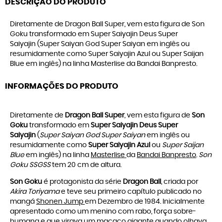
DESCRIÇÃO DO PRODUTO
Diretamente de Dragon Ball Super, vem esta figura de Son
Goku transformado em Super Saiyajin Deus Super
Saiyajin (Super Saiyan God Super Saiyan em inglês ou
resumidamente como Super Saiyajin Azul ou Super Saijan
Blue em inglês) na linha Masterlise da Bandai Banpresto.
INFORMAÇÕES DO PRODUTO
Diretamente de
Dragon Ball Super
, vem esta figura de
Son
Goku
transformado em
Super Saiyajin Deus Super
Saiyajin
(
Super Saiyan God Super Saiyan
em inglês ou
resumidamente como
Super Saiyajin Azul
ou
Super Saijan
Blue
em inglês) na linha
Masterlise
da
Bandai Banpresto
.
Son
Goku
SSGSS
tem 20 cm de altura.
Son Goku
é protagonista da série
Dragon Ball
, criada por
Akira Toriyama
e teve seu primeiro capítulo publicado no
mangá
Shonen Jump
em Dezembro de 1984. Inicialmente
apresentado como um menino com rabo, força sobre-
humana e que virava um macaco gigante quando olhava