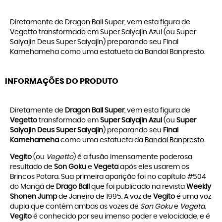
Diretamente de Dragon Ball Super, vem esta figura de
Vegetto transformado em Super Saiyajin Azul (ou Super
Saiyajin Deus Super Saiyajin) preparando seu Final
Kamehameha como uma estatueta da Bandai Banpresto.
INFORMAÇÕES DO PRODUTO
Diretamente de
Dragon Ball Super
, vem esta figura de
Vegetto
transformado em
Super Saiyajin Azul
(ou
Super
Saiyajin Deus Super Saiyajin
) preparando seu
Final
Kamehameha
como uma estatueta da
Bandai Banpresto
.
Vegito
(ou
Vegetto
) é a fusão imensamente poderosa
resultado de
Son Goku
e
Vegeta
após eles usarem os
Brincos Potara. Sua primeira aparição foi no capítulo #504
do Mangá de
Drago Ball
que foi publicado na revista
Weekly
Shonen Jump
de Janeiro de 1995. A voz de
Vegito
é uma voz
dupla que contêm ambas as vozes de
Son Goku
e
Vegeta
.
Vegito
é conhecido por seu imenso poder e velocidade, e é