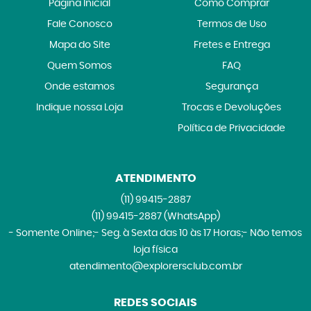
Página Inicial
Como Comprar
Fale Conosco
Termos de Uso
Mapa do Site
Fretes e Entrega
Quem Somos
FAQ
Onde estamos
Segurança
Indique nossa Loja
Trocas e Devoluções
Política de Privacidade
ATENDIMENTO
(11)
99415-2887
(11)
99415-2887
(WhatsApp)
- Somente Online;- Seg. à Sexta das 10 às 17 Horas;- Não temos
loja física
atendimento@explorersclub.com.br
REDES SOCIAIS