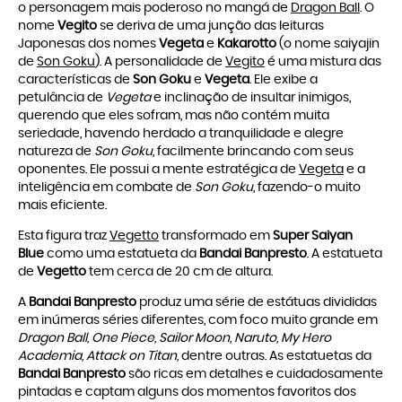
o personagem mais poderoso no mangá de
Dragon Ball
. O
nome
Vegito
se deriva de uma junção das leituras
Japonesas dos nomes
Vegeta
e
Kakarotto
(o nome saiyajin
de
Son Goku
). A personalidade de
Vegito
é uma mistura das
características de
Son Goku
e
Vegeta
. Ele exibe a
petulância de
Vegeta
e inclinação de insultar inimigos,
querendo que eles sofram, mas não contém muita
seriedade, havendo herdado a tranquilidade e alegre
natureza de
Son Goku
, facilmente brincando com seus
oponentes. Ele possui a mente estratégica de
Vegeta
e a
inteligência em combate de
Son Goku
, fazendo-o muito
mais eficiente.
Esta figura traz
Vegetto
transformado em
Super Saiyan
Blue
como uma estatueta da
Bandai Banpresto
. A estatueta
de
Vegetto
tem cerca de 20 cm de altura.
A
Bandai Banpresto
produz uma série de estátuas divididas
em inúmeras séries diferentes, com foco muito grande em
Dragon Ball, One Piece, Sailor Moon, Naruto, My Hero
Academia,
Attack on Titan,
dentre outras. As estatuetas da
Bandai Banpresto
são ricas em detalhes e cuidadosamente
pintadas e captam alguns dos momentos favoritos dos