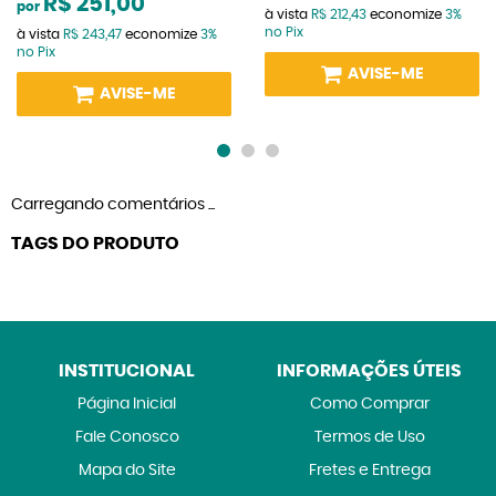
R$ 251,00
por
à vista
R$ 212,43
economize
3%
no Pix
à vista
R$ 243,47
economize
3%
no Pix
AVISE-ME
AVISE-ME
Carregando comentários ...
TAGS DO PRODUTO
INSTITUCIONAL
INFORMAÇÕES ÚTEIS
Página Inicial
Como Comprar
Fale Conosco
Termos de Uso
Mapa do Site
Fretes e Entrega