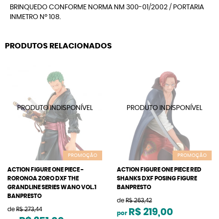
BRINQUEDO CONFORME NORMA NM 300-01/2002 / PORTARIA
INMETRO Nº 108.
PRODUTOS RELACIONADOS
PROMOÇÃO
PROMOÇÃO
ACTION FIGURE ONE PIECE -
ACTION FIGURE ONE PIECE RED
RORONOA ZORO DXF THE
SHANKS DXF POSING FIGURE
GRANDLINE SERIES WANO VOL.1
BANPRESTO
BANPRESTO
de
R$ 263,42
de
R$ 273,44
R$ 219,00
por