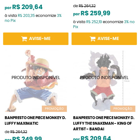
R$ 209,64
de
R$ 264,32
por
R$ 259,99
por
à vista
R$ 203,35
economize
3%
no Pix
à vista
R$ 252,19
economize
3%
no
Pix
AVISE-ME
AVISE-ME
PROMOÇÃO
PROMOÇÃO
BANPRESTO ONE PIECE MONKEY D.
BANPRESTO ONE PIECE MONKEY D.
LUFFY MAXIMATIC
LUFFY THE SNAKEMAN - KING OF
ARTIST - BANDAI
de
R$ 264,32
R$ 209,64
R$ 249,99
por