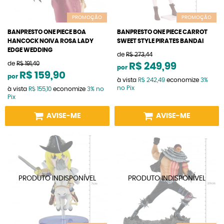
PROMOÇÃO
PROMOÇÃO
BANPRESTO ONE PIECE BOA
BANPRESTO ONE PIECE CARROT
HANCOCK NOIVA ROSA LADY
SWEET STYLE PIRATES BANDAI
EDGE WEDDING
de
R$ 273,44
de
R$ 191,40
R$ 249,99
por
R$ 159,90
por
à vista
R$ 242,49
economize
3%
no Pix
à vista
R$ 155,10
economize
3%
no
Pix
AVISE-ME
AVISE-ME