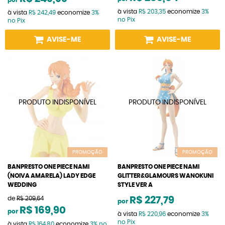
por
à vista
R$ 203,35
economize
3%
à vista
R$ 242,49
economize
3%
no Pix
no Pix
AVISE-ME
AVISE-ME
PROMOÇÃO
PROMOÇÃO
BANPRESTO ONE PIECE NAMI
BANPRESTO ONE PIECE NAMI
(NOIVA AMARELA) LADY EDGE
GLITTER&GLAMOURS WANOKUNI
WEDDING
STYLE VER A
de
R$ 209,64
R$ 227,79
por
R$ 169,90
por
à vista
R$ 220,96
economize
3%
no Pix
à vista
R$ 164,80
economize
3%
no