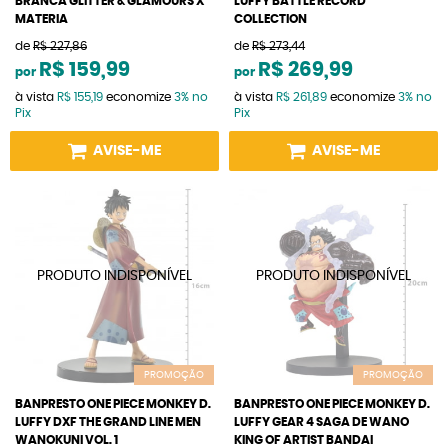
BRANCA GLITTER & GLAMOURS X
LUFFY BATTLE RECORD
MATERIA
COLLECTION
de
R$ 227,86
de
R$ 273,44
R$ 159,99
R$ 269,99
por
por
à vista
R$ 155,19
economize
3%
no
à vista
R$ 261,89
economize
3%
no
Pix
Pix
AVISE-ME
AVISE-ME
PROMOÇÃO
PROMOÇÃO
BANPRESTO ONE PIECE MONKEY D.
BANPRESTO ONE PIECE MONKEY D.
LUFFY DXF THE GRAND LINE MEN
LUFFY GEAR 4 SAGA DE WANO
WANOKUNI VOL. 1
KING OF ARTIST BANDAI