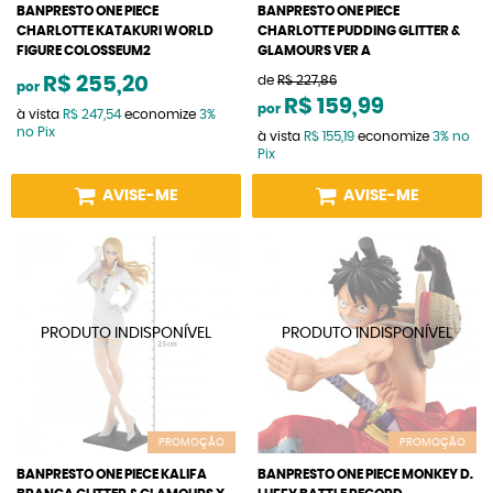
BANPRESTO ONE PIECE
BANPRESTO ONE PIECE
CHARLOTTE KATAKURI WORLD
CHARLOTTE PUDDING GLITTER &
FIGURE COLOSSEUM2
GLAMOURS VER A
R$ 255,20
de
R$ 227,86
por
R$ 159,99
por
à vista
R$ 247,54
economize
3%
no Pix
à vista
R$ 155,19
economize
3%
no
Pix
AVISE-ME
AVISE-ME
PROMOÇÃO
PROMOÇÃO
BANPRESTO ONE PIECE KALIFA
BANPRESTO ONE PIECE MONKEY D.