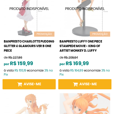
PROMOÇÃO
PROMOÇÃO
BANPRESTO CHARLOTTE PUDDING
BANPRESTO LUFFY ONE PIECE
GLITTER & GLAMOURS VER B ONE
STAMPEDE MOVIE - KING OF
PIECE
ARTIST MONKEY D. LUFFY
de
R$ 227,86
de
R$ 209,64
R$ 159,99
R$ 169,99
por
por
à vista
R$ 155,19
economize
3%
no
à vista
R$ 164,89
economize
3%
no
Pix
Pix
AVISE-ME
AVISE-ME