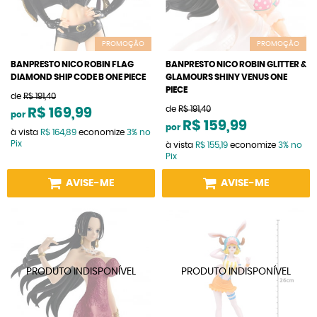
PROMOÇÃO
PROMOÇÃO
BANPRESTO NICO ROBIN FLAG
BANPRESTO NICO ROBIN GLITTER &
DIAMOND SHIP CODE B ONE PIECE
GLAMOURS SHINY VENUS ONE
PIECE
de
R$ 191,40
de
R$ 191,40
R$ 169,99
por
R$ 159,99
por
à vista
R$ 164,89
economize
3%
no
Pix
à vista
R$ 155,19
economize
3%
no
Pix
AVISE-ME
AVISE-ME