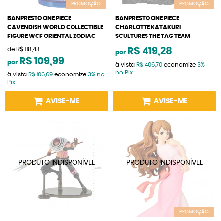
PROMOÇÃO
PROMOÇÃO
BANPRESTO ONE PIECE
BANPRESTO ONE PIECE
CAVENDISH WORLD COLLECTIBLE
CHARLOTTE KATAKURI
FIGURE WCF ORIENTAL ZODIAC
SCULTURES THE TAG TEAM
de
R$ 118,48
R$ 419,28
por
R$ 109,99
por
à vista
R$ 406,70
economize
3%
no Pix
à vista
R$ 106,69
economize
3%
no
Pix
AVISE-ME
AVISE-ME
PROMOÇÃO