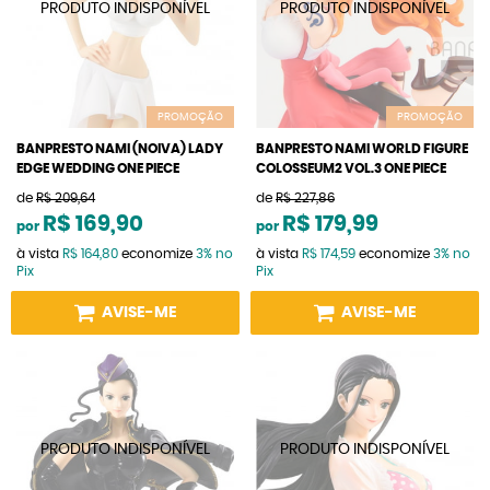
PROMOÇÃO
PROMOÇÃO
BANPRESTO NAMI (NOIVA) LADY
BANPRESTO NAMI WORLD FIGURE
EDGE WEDDING ONE PIECE
COLOSSEUM2 VOL.3 ONE PIECE
de
R$ 209,64
de
R$ 227,86
R$ 169,90
R$ 179,99
por
por
à vista
R$ 164,80
economize
3%
no
à vista
R$ 174,59
economize
3%
no
Pix
Pix
AVISE-ME
AVISE-ME