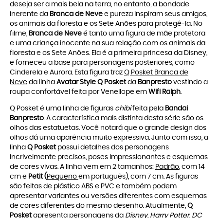
deseja ser a mais bela na terra, no entanto, a bondade
inerente da
Branca de Neve
e pureza inspiram seus amigos,
os animais da floresta e os Sete Anões para protegê-la. No
filme,
Branca de Neve
é tanto uma figura de mãe protetora
e uma criança inocente na sua relação com os animais da
floresta e os Sete Anões. Ela é a primeira princesa da Disney,
e forneceu a base para personagens posteriores, como
Cinderela e Aurora. Esta figura traz
Q Posket Branca de
Neve
da linha
Avatar Style Q Posket
da
Banpresto
vestindo a
roupa confortável feita por Venellope em
Wifi Ralph
.
Q Posket é uma linha de figuras
chibi
feita pela
Bandai
Banpresto
. A característica mais distinta desta série são os
olhos das estatuetas. Você notará que o grande design dos
olhos dá uma aparência muito expressiva. Junto com isso, a
linha
Q Posket
possui detalhes dos personagens
incrivelmente precisos, poses impressionantes e esquemas
de cores vivas. A linha vem em 2 tamanhos:
Padrão
, com 14
cm e
Petit (
Pequeno
em português), com 7 cm. As figuras
são feitas de plástico ABS e PVC e também podem
apresentar variantes ou versões diferentes com esquemas
de cores diferentes do mesmo desenho. Atualmente,
Q
Posket
apresenta personagens da
Disney, Harry Potter, DC