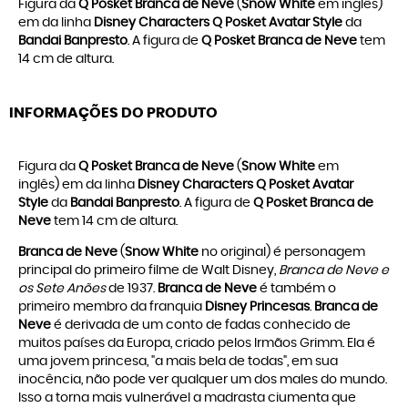
Figura da
Q Posket Branca de Neve
(
Snow White
em inglês)
em da linha
Disney Characters Q Posket
Avatar Style
da
Bandai Banpresto
. A figura de
Q Posket Branca de Neve
tem
14 cm de altura.
INFORMAÇÕES DO PRODUTO
Figura da
Q Posket Branca de Neve
(
Snow White
em
inglês) em da linha
Disney Characters Q Posket
Avatar
Style
da
Bandai Banpresto
. A figura de
Q Posket Branca de
Neve
tem 14 cm de altura.
Branca de Neve
(
Snow White
no original) é personagem
principal do primeiro filme de Walt Disney,
Branca de Neve e
os Sete Anões
de 1937.
Branca de Neve
é também o
primeiro membro da franquia
Disney Princesas
.
Branca de
Neve
é derivada de um conto de fadas conhecido de
muitos países da Europa, criado pelos Irmãos Grimm. Ela é
uma jovem princesa, "a mais bela de todas", em sua
inocência, não pode ver qualquer um dos males do mundo.
Isso a torna mais vulnerável a madrasta ciumenta que