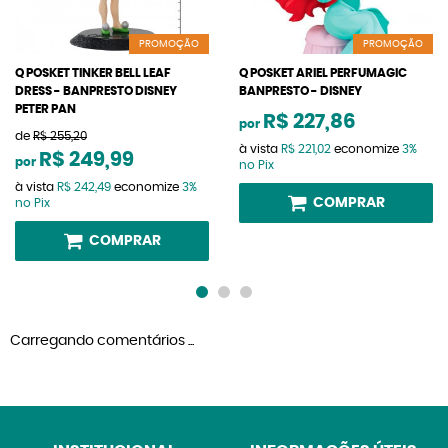
PROMOÇÃO
PROMOÇÃO
Q POSKET TINKER BELL LEAF
Q POSKET ARIEL PERFUMAGIC
DRESS - BANPRESTO DISNEY
BANPRESTO - DISNEY
PETER PAN
R$ 227,86
por
de
R$ 255,20
à vista
R$ 221,02
economize
3%
R$ 249,99
por
no Pix
à vista
R$ 242,49
economize
3%
COMPRAR
no Pix
COMPRAR
Carregando comentários ...