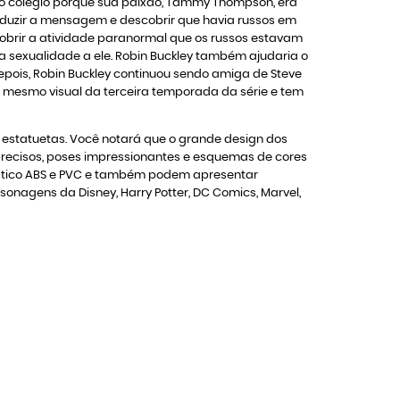
e o colégio porque sua paixão, Tammy Thompson, era
raduzir a mensagem e descobrir que havia russos em
cobrir a atividade paranormal que os russos estavam
a sexualidade a ele. Robin Buckley também ajudaria o
depois, Robin Buckley continuou sendo amiga de Steve
mesmo visual da terceira temporada da série e tem
as estatuetas. Você notará que o grande design dos
 precisos, poses impressionantes e esquemas de cores
plástico ABS e PVC e também podem apresentar
onagens da Disney, Harry Potter, DC Comics, Marvel,