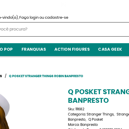
-vindo(a),
Faça login
ou
cadastre-se
O POP
FRANQUIAS
ACTION FIGURES
CASA GEEK
GS
Q POSKET STRANGER THINGS ROBIN BANPRESTO
Q POSKET STRANG
BANPRESTO
Sku:
111682
Categoria:
Stranger Things
Strang
Banpresto
Q Posket
Marca:
Banpresto