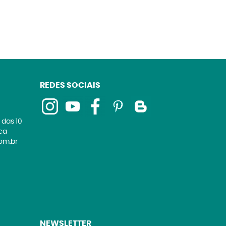
REDES SOCIAIS
 das 10
ica
om.br
NEWSLETTER