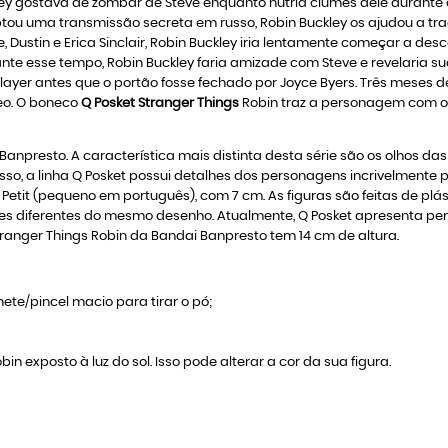
ckley gostava de zombar de Steve enquanto nutria ciúmes dele durant
ceptou uma transmissão secreta em russo, Robin Buckley os ajudou a t
Dustin e Erica Sinclair, Robin Buckley iria lentamente começar a des
e esse tempo, Robin Buckley faria amizade com Steve e revelaria su
layer antes que o portão fosse fechado por Joyce Byers. Três meses 
eo. O boneco
Q Posket Stranger Things
Robin traz a personagem com o 
i Banpresto. A característica mais distinta desta série são os olhos d
sso, a linha Q Posket possui detalhes dos personagens incrivelmente
 Petit (pequeno em português), com 7 cm. As figuras são feitas de 
s diferentes do mesmo desenho. Atualmente, Q Posket apresenta pers
 Stranger Things Robin da Bandai Banpresto tem 14 cm de altura.
ete/pincel macio para tirar o pó;
bin exposto à luz do sol. Isso pode alterar a cor da sua figura.