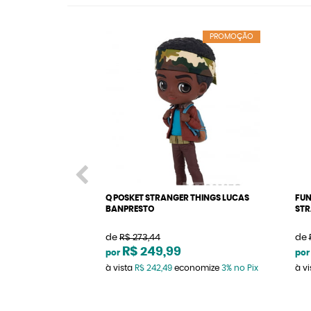
PROMOÇÃO
Q POSKET STRANGER THINGS LUCAS
FUN
BANPRESTO
STR
de
R$ 273,44
de
R$ 249,99
por
por
à vista
R$ 242,49
economize
3%
no Pix
à v