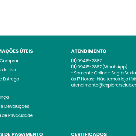
MAÇÕES ÚTEIS
ATENDIMENTO
Comprar
(11)
99415-2887
(11)
99415-2887
(WhatsApp)
 de Uso
- Somente Online;- Seg. à Sexta
 e Entrega
às 17 Horas;- Não temos loja fís
atendimento@explorersclub.c
ança
 e Devoluções
a de Privacidade
S DE PAGAMENTO
CERTIFICADOS