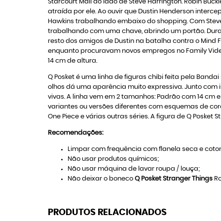
Starcourt Mall ao lado de Steve Harrington. Robin Bu
atraída por ele. Ao ouvir que Dustin Henderson inter
Hawkins trabalhando embaixo do shopping. Com Steve, 
trabalhando com uma chave, abrindo um portão. Durant
resto dos amigos de Dustin na batalha contra o Mind F
enquanto procuravam novos empregos no Family Vid
14 cm de altura.
Q Posket é uma linha de figuras chibi feita pela Banda
olhos dá uma aparência muito expressiva. Junto com i
vivas. A linha vem em 2 tamanhos: Padrão com 14 cm e
variantes ou versões diferentes com esquemas de core
One Piece e várias outras séries. A figura de Q Posket
Recomendações:
Limpar com frequência com flanela seca e coton
Não usar produtos químicos;
Não usar máquina de lavar roupa / louça;
Não deixar o boneco
Q Posket Stranger Things
Ro
PRODUTOS RELACIONADOS