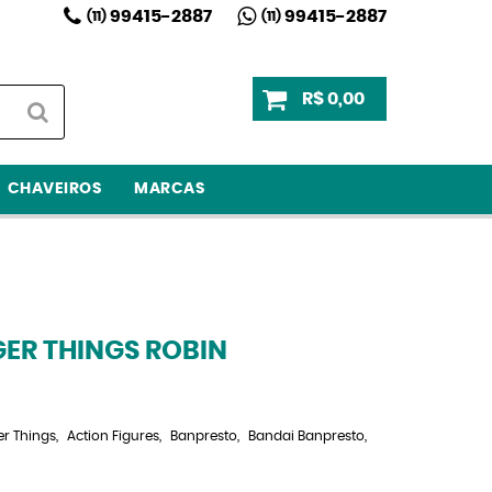
99415-2887
99415-2887
(11)
(11)
R$ 0,00
CHAVEIROS
MARCAS
ER THINGS ROBIN
er Things
Action Figures
Banpresto
Bandai Banpresto