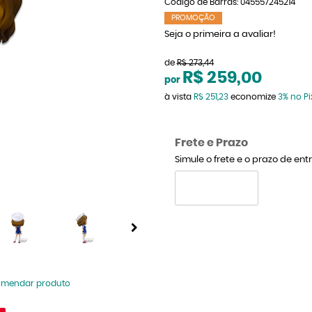
Código de Barras:
045557245214
PROMOÇÃO
Seja o primeira a avaliar!
de
R$ 273,44
R$ 259,00
por
à vista
R$ 251,23
economize
3%
no Pi
Frete e Prazo
Simule o frete e o prazo de en
omendar produto