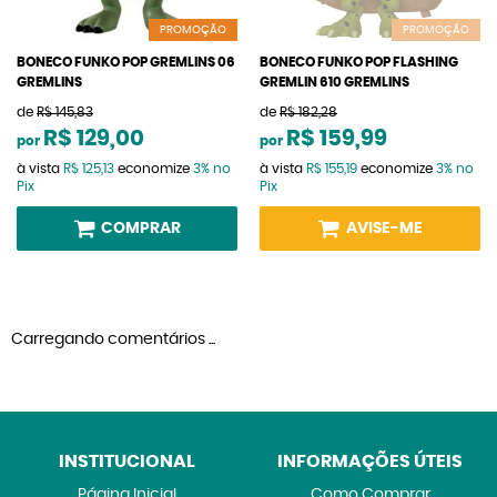
PROMOÇÃO
PROMOÇÃO
BONECO FUNKO POP GREMLINS 06
BONECO FUNKO POP FLASHING
GREMLINS
GREMLIN 610 GREMLINS
de
R$ 145,83
de
R$ 182,28
R$ 129,00
R$ 159,99
por
por
à vista
R$ 125,13
economize
3%
no
à vista
R$ 155,19
economize
3%
no
Pix
Pix
COMPRAR
AVISE-ME
Carregando comentários ...
INSTITUCIONAL
INFORMAÇÕES ÚTEIS
Página Inicial
Como Comprar