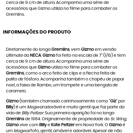
cerca de 9 cm de altura. Acompanha uma série de
acessórios que Gizmo utiliza no filme para combater os
Gremlins.
INFORMAÇÕES DO PRODUTO
Diretamente do longa
Gremlins
, vem
Gizmo
em versão
Ultimate
da
NECA
.
Gizmo
foi feito na escala de 7" (1/10) e tem
cerca de 9 cm de altura. Acompanha uma série de
acessórios que
Gizmo
utiliza no filme para combater os
Gremlins
, como o arco feito de clips e a flecha feita de
palito de fósforo. Acompanha também o chapéu de papai
noel, a faixa de Rambo, um trompete e uma bengala de
caramelo.
Gizmo
(também chamado carinhosamente como "
Giz
" por
Billy
) é um
Mogwai
adorável e muito gentil que faz parte da
vida de
Billy Peltzer
. Sua primeira aparição foi no longa
Gremlins
de 1984. Originalmente de propriedade do
Sr. Wing
,
Gizmo
vive com
Billy
e
Kate Peltzer
em Nova York. O
Gizmo
é
um
Mogwai
fofo, gentil, amável e adorável. Apesar de não