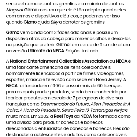
ser cruel como os outros gremlins e a maioria dos outros
Mogwai
,
Gizmo
mostrou que ele é tão adepto quanto eles
com armas e dispositivos elétricos, e podemos ver isso
quando
Gizmo
ajuda
Billy
a derrotar os gremlins
Gizmo
vem ainda com 3 faces adicionais e possui um
dispositivo atrás da cabeça para mexer os olhos e deixá-los
na posição que preferir.
Gizmo
tem cerca de 9 cm de altura
na versão
Ultimate da NECA
. Edição Limitada.
A
National Entertainment Collectibles Association
ou
NECA
é
uma fabricante americana de itens colecionáveis
normalmente licenciados a partir de filmes, videogames,
esportes, música e televisão com sede em Nova Jersey. A
NECA
foi fundada em 1996 e possui mais de 60 licenças
para as quais produz produtos, sendo bem conhecida por
fabricar produtos em escala de 7 polegadas de diversas
franquias como
Exterminador do Futuro
,
Alien
,
Predador
,
It: A
Coisa
,
A Hora do Pesadelo
,
Sexta Feira 13
,
Tartarugas Ninja
e
muito mais. Em 2002, a
Reel Toys
da
NECA
foi formada como
uma divisão para produzir bonecos e bonecos
direcionados a entusiastas de bonecos e bonecos. Eles são
destinados a adolescentes e adultos como colecionáveis