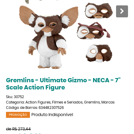
Gremlins - Ultimate Gizmo - NECA - 7"
Scale Action Figure
Sku:
30752
Categoria:
Action Figures
,
Filmes e Seriados
,
Gremlins
,
Marcas
Código de Barras:
634482307526
Produto Indisponível
PROMOÇÃO
de
R$ 273,44