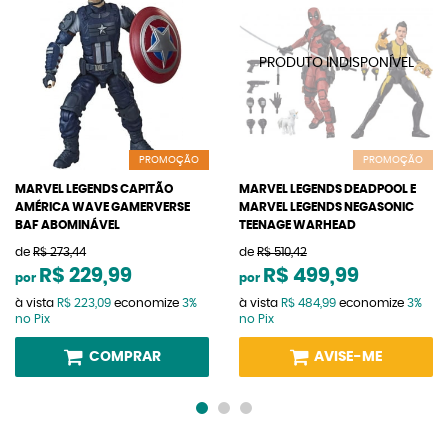
PROMOÇÃO
PROMOÇÃO
MARVEL LEGENDS CAPITÃO
MARVEL LEGENDS DEADPOOL E
AMÉRICA WAVE GAMERVERSE
MARVEL LEGENDS NEGASONIC
BAF ABOMINÁVEL
TEENAGE WARHEAD
de
R$ 273,44
de
R$ 510,42
R$ 229,99
R$ 499,99
por
por
à vista
R$ 223,09
economize
3%
à vista
R$ 484,99
economize
3%
no Pix
no Pix
COMPRAR
AVISE-ME