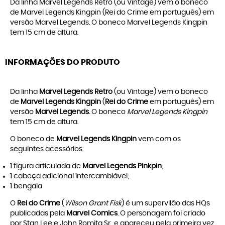
Da linha Marvel Legends Retro (ou Vintage) vem o boneco
de Marvel Legends Kingpin (Rei do Crime em português) em
versão Marvel Legends. O boneco Marvel Legends Kingpin
tem 15 cm de altura.
INFORMAÇÕES DO PRODUTO
Da linha
Marvel Legends Retro
(ou Vintage) vem o boneco
de
Marvel Legends Kingpin
(
Rei do Crime
em português) em
versão
Marvel Legends
. O boneco
Marvel Legends Kingpin
tem 15 cm de altura.
O boneco de
Marvel Legends Kingpin
vem com os
seguintes acessórios:
1 figura articulada de
Marvel Legends Pinkpin
;
1 cabeça adicional intercambiável;
1 bengala
O
Rei do Crime
(
Wilson Grant Fisk
) é um supervilão das HQs
publicadas pela
Marvel Comics
. O personagem foi criado
por Stan Lee e John Romita Sr., e apareceu pela primeira vez