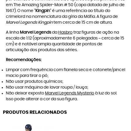
em The Amazing Spider-Man # 50 (capa datada de julho de
1967). O nome "
Kingpin
" é uma referência ao título do
crimelord na nomenclatura da gíria da Máfia. A figura de
Marvel Legends Kingpin
tem cerca de 15 cm de altura.
A linha
Marvel Legends
da
Hasbro
traz figuras de ação na
escala de 1:12 (aproximadamente 6 polegadas ~ cerca de 15
cm) e é notável ampla quantidade de pontos de
articulação dos produtos das séries.
Recomendações:
Limpar com frequência com flanela seca e cotonete/pincel
macio para tirar o pó;
Não usar produtos químicos;
Não usar máquina de lavar roupa / louça;
Não deixar exposto
Marvel Legends Mysterio
à luz do sol.
Isso pode alterar a cor da sua figura.
PRODUTOS RELACIONADOS