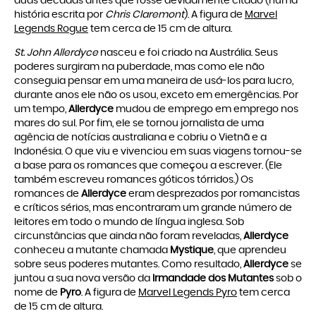
duas décadas antes que fosse devidamente citado (numa
história escrita por
Chris Claremont
). A figura de
Marvel
Legends Rogue
tem cerca de 15 cm de altura.
St. John Allerdyce
nasceu e foi criado na Austrália. Seus
poderes surgiram na puberdade, mas como ele não
conseguia pensar em uma maneira de usá-los para lucro,
durante anos ele não os usou, exceto em emergências. Por
um tempo,
Allerdyce
mudou de emprego em emprego nos
mares do sul. Por fim, ele se tornou jornalista de uma
agência de notícias australiana e cobriu o Vietnã e a
Indonésia. O que viu e vivenciou em suas viagens tornou-se
a base para os romances que começou a escrever. (Ele
também escreveu romances góticos tórridos.) Os
romances de
Allerdyce
eram desprezados por romancistas
e críticos sérios, mas encontraram um grande número de
leitores em todo o mundo de língua inglesa. Sob
circunstâncias que ainda não foram reveladas,
Allerdyce
conheceu a mutante chamada
Mystique
, que aprendeu
sobre seus poderes mutantes. Como resultado,
Allerdyce
se
juntou a sua nova versão da
Irmandade dos Mutantes
sob o
nome de
Pyro
. A figura de
Marvel Legends Pyro
tem cerca
de 15 cm de altura.