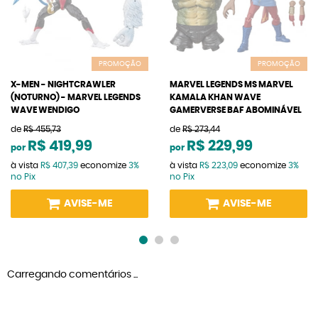
PROMOÇÃO
PROMOÇÃO
X-MEN - NIGHTCRAWLER
MARVEL LEGENDS MS MARVEL
(NOTURNO) - MARVEL LEGENDS
KAMALA KHAN WAVE
WAVE WENDIGO
GAMERVERSE BAF ABOMINÁVEL
de
R$ 455,73
de
R$ 273,44
R$ 419,99
R$ 229,99
por
por
à vista
R$ 407,39
economize
3%
à vista
R$ 223,09
economize
3%
no Pix
no Pix
AVISE-ME
AVISE-ME
Carregando comentários ...