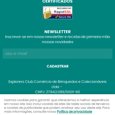
CERTIFICADOS
NEWSLETTER
Inscreva-se em nossa newsletter e receba de primeira mão
nossas novidades
CADASTRAR
Explorers Club Comércio de Brinquedos e Colecionáveis
Ltda
CNPJ: 27.842.089/0001-90
Usamos cookies para garantir que oferecemos a melhor experiência
em nosso site. Isso inclui cookies de sites de redes sociais de terceiros
e cookies de publicidade que podem analisar seu uso deste site. Para
LOJA VIRTUAL CRIADA POR
mais informações, consulte nossa
Política de privacidade
.