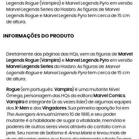
Legends Rogue (Vampira) e Marvel Legends Pyro em versão
Marvel Legends Series da Hasbro. As figuras de Marvel
Legends Rogue e Marvel Legends Pyro tem cerca de 15 cm
de altura.
INFORMAÇÕES DO PRODUTO
Diretamente das páginas das HQs, vem as figuras de
Marvel
Legends Rogue
(
Vampira
) e
Marvel Legends Pyro
em versão
Marvel Legends Series
da Hasbro. As figuras de
Marvel
Legends Rogue
e
Marvel Legends Pyro
tem cerca de 15 cm
de altura.
Rogue
(em português:
Vampira
) é uma mutante Nível
Ômega, personagem das HQs da editora
Marvel Comics
.
Vampira
é integrante (e as vezes líder) de algumas equipes
dos
X-Men
e dos
Vingadores
. Sua primeira aparição foi em
The Avengers Annual
número 10 de 1981, e seu poder
mutante é a habilidade de sugar a vitalidade, memória e
poderes de outros seres vivos através do contato com a
pele. Seu nome de batismo é
Anna Marie
e levou mais de