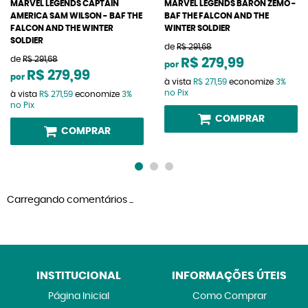
MARVEL LEGENDS CAPTAIN
MARVEL LEGENDS BARON ZEMO -
AMERICA SAM WILSON - BAF THE
BAF THE FALCON AND THE
FALCON AND THE WINTER
WINTER SOLDIER
SOLDIER
de
R$ 291,68
de
R$ 291,68
R$ 279,99
por
R$ 279,99
por
à vista
R$ 271,59
economize
3%
no Pix
à vista
R$ 271,59
economize
3%
no Pix
COMPRAR
COMPRAR
Carregando comentários ...
INSTITUCIONAL
INFORMAÇÕES ÚTEIS
Página Inicial
Como Comprar