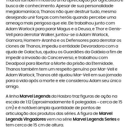
Thanos também mostrou uma apreciação por agricultura e
busca de conhecimento. Apesar de sua personalidade
megalomaníaca, Thanos não quer destruir tudo, mesmo
desejando unir forças com heróis quando percebe uma
ameaça mais perigosa que ele. Ele trabalhou junto com
Adam Warlock para parar Magus e a Deusa, e Thor e Genis-
Vell para derrotar Walker, juntou-se a Adam Warlock,
Gamora, Homem-Aranha e os Defensores para derrotar os
clones de Thanos, impediu a entidade Devoradora com a
ajuda de Galactus, ajudou os Guardiões da Galáxia a fim de
impedir a invasão do Cancerverso, e trabalhou com
Deadpool para libertar a Morte da prisão da Eternidade.
Thanos também tem um respeito genuíno por Mar-Vell e
Adam Warlock, Thanos até ajudou Mar-Vell em sua jornada
para a vida após a morte e ele considerou Adam seu único
amigo.
A linha
Marvel Legends
da Hasbro traz figuras de ação na
escala de 1:12 (aproximadamente 6 polegadas ~ cerca de 15
cm) e é notável ampla quantidade de pontos de
articulação dos produtos das séries. A figura de
Marvel
Legends Vingadores
vem na série
Marvel Legends Series
e
tem cerca de 15 cm de altura.