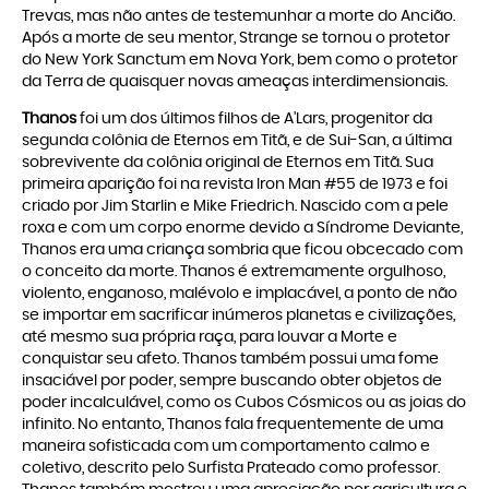
Trevas, mas não antes de testemunhar a morte do Ancião.
Após a morte de seu mentor, Strange se tornou o protetor
do New York Sanctum em Nova York, bem como o protetor
da Terra de quaisquer novas ameaças interdimensionais.
Thanos
foi um dos últimos filhos de A'Lars, progenitor da
segunda colônia de Eternos em Titã, e de Sui-San, a última
sobrevivente da colônia original de Eternos em Titã. Sua
primeira aparição foi na revista Iron Man #55 de 1973 e foi
criado por Jim Starlin e Mike Friedrich. Nascido com a pele
roxa e com um corpo enorme devido a Síndrome Deviante,
Thanos era uma criança sombria que ficou obcecado com
o conceito da morte. Thanos é extremamente orgulhoso,
violento, enganoso, malévolo e implacável, a ponto de não
se importar em sacrificar inúmeros planetas e civilizações,
até mesmo sua própria raça, para louvar a Morte e
conquistar seu afeto. Thanos também possui uma fome
insaciável por poder, sempre buscando obter objetos de
poder incalculável, como os Cubos Cósmicos ou as joias do
infinito. No entanto, Thanos fala frequentemente de uma
maneira sofisticada com um comportamento calmo e
coletivo, descrito pelo Surfista Prateado como professor.