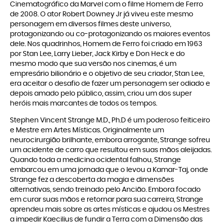
Cinematográfico da Marvel com o filme Homem de Ferro
de 2008. O ator Robert Downey Jr já viveu este mesmo
personagem em diversos filmes deste universo,
protagonizando ou co-protagonizando os maiores eventos
dele. Nos quadrinhos, Homem de Ferro foi criado em 1963
por Stan Lee, Larry Lieber, Jack Kirby e Don Heck e do
mesmo modo que sua versão nos cinemas, é um
empresário bilionário e o objetivo de seu criador, Stan Lee,
era aceitar o desafio de fazer um personagem ser odiado e
depois amado pelo público, assim, criou um dos super
heróis mais marcantes de todos os tempos.
Stephen Vincent Strange M.D., Ph.D é um poderoso feiticeiro
e Mestre em Artes Místicas. Originalmente um
neurocirurgião brilhante, embora arrogante, Strange sofreu
um acidente de carro que resultou em suas mãos aleijadas.
Quando toda a medicina ocidental falhou, Strange
embarcou em uma jornada que o levou a Kamar-Taj, onde
Strange fez a descoberta da magia e dimensões
alternativas, sendo treinado pelo Ancião. Embora focado
em curar suas mãos e retornar para sua carreira, Strange
aprendeu mais sobre as artes místicas e ajudou os Mestres
a impedir Kaecilius de fundir a Terra com a Dimensão das