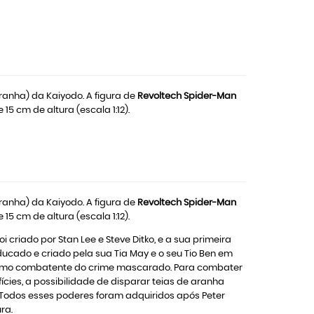
nha) da Kaiyodo. A figura de
Revoltech Spider-Man
5 cm de altura (escala 1:12).
nha) da Kaiyodo. A figura de
Revoltech Spider-Man
5 cm de altura (escala 1:12).
riado por Stan Lee e Steve Ditko, e a sua primeira
ducado e criado pela sua Tia May e o seu Tio Ben em
m como combatente do crime mascarado. Para combater
cies, a possibilidade de disparar teias de aranha
Todos esses poderes foram adquiridos após Peter
ra.