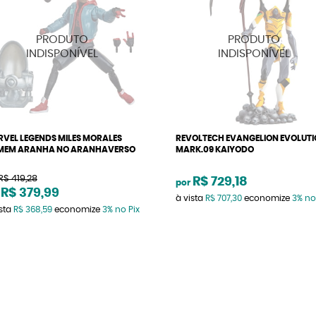
VEL LEGENDS MILES MORALES
REVOLTECH EVANGELION EVOLUT
MEM ARANHA NO ARANHAVERSO
MARK.09 KAIYODO
R$ 419,28
R$ 729,18
por
R$ 379,99
à vista
R$ 707,30
economize
3%
no
ista
R$ 368,59
economize
3%
no Pix