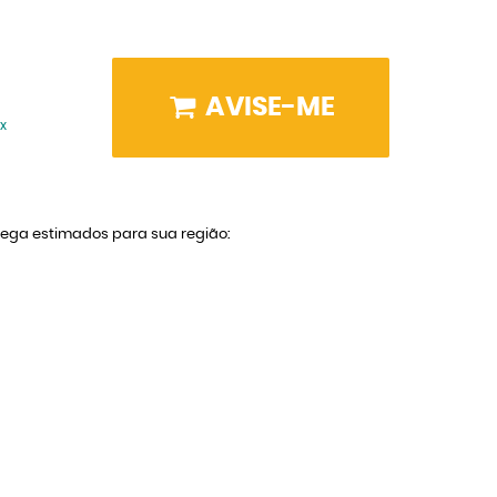
AVISE-ME
x
trega estimados para sua região: