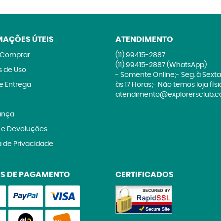
MAÇÕES ÚTEIS
ATENDIMENTO
Comprar
(11)
99415-2887
(11)
99415-2887
(WhatsApp)
 de Uso
- Somente Online;- Seg. à Sexta
 e Entrega
às 17 Horas;- Não temos loja fís
atendimento@explorersclub.c
ança
 e Devoluções
a de Privacidade
S DE PAGAMENTO
CERTIFICADOS