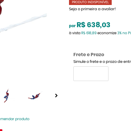
PRODUTO INDISPONÍVEL
Seja o primeira a avaliar!
R$ 638,03
por
à vista
R$ 618,89
economize
3%
no Pi
Frete e Prazo
Simule o frete e o prazo de en
omendar produto