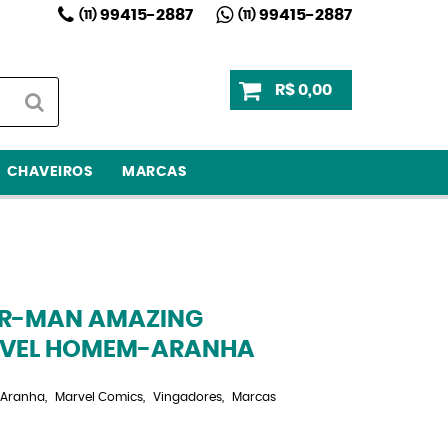
99415-2887
99415-2887
(11)
(11)
R$ 0,00
CHAVEIROS
MARCAS
ER-MAN AMAZING
VEL HOMEM-ARANHA
Aranha
Marvel Comics
Vingadores
Marcas