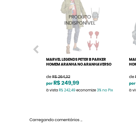
MARVEL LEGENDS PETER B PARKER
MAR
HOMEM ARANHA NO ARANHAVERSO
HO
de
R$ 264,32
de
R$ 249,99
por
por
à vista
R$ 242,49
economize
3%
no Pix
à v
Carregando comentários ...