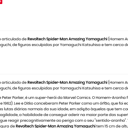
e
 articulado de
Revoltech Spider-Man Amazing Yamaguchi
(Homem Ara
uchi, de figuras esculpidas por Yamaguchi Katsuhisa e tem cerca de 1
 articulado de
Revoltech Spider-Man Amazing Yamaguchi
(Homem Ara
uchi, de figuras esculpidas por Yamaguchi Katsuhisa e tem cerca de 1
eter Parker, é um super-herói da Marvel Comics. O Homem-Aranha foi c
e 1962). Lee e Ditko conceberam Peter Parker como um órfão, que foi e
m as lutas diárias normais da sua idade, em adição àquelas que te
gilidade, a habilidade de conseguir aderir na maior parte das superfí
e reagir precognitivamente ao perigo com o seu "sentido-aranha". 
figura de
Revoltech Spider-Man Amazing Yamaguchi
tem 15 cm de altu