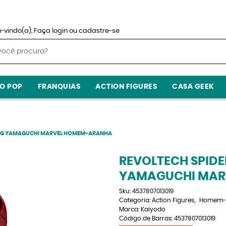
-vindo(a),
Faça login
ou
cadastre-se
O POP
FRANQUIAS
ACTION FIGURES
CASA GEEK
NG YAMAGUCHI MARVEL HOMEM-ARANHA
REVOLTECH SPID
YAMAGUCHI MAR
Sku:
4537807013019
Categoria:
Action Figures
Homem-
Marca:
Kaiyodo
Código de Barras:
4537807013019