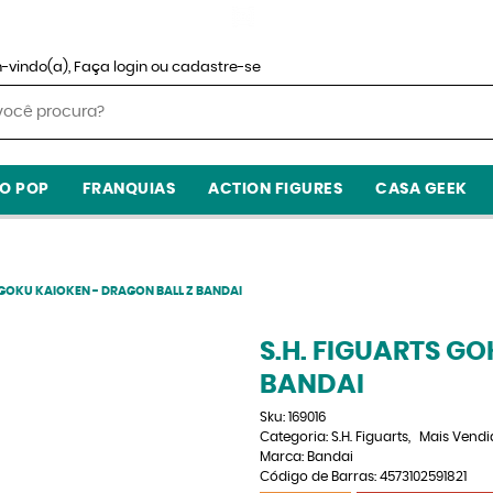
-vindo(a),
Faça login
ou
cadastre-se
O POP
FRANQUIAS
ACTION FIGURES
CASA GEEK
 GOKU KAIOKEN - DRAGON BALL Z BANDAI
S.H. FIGUARTS G
BANDAI
Sku:
169016
Categoria:
S.H. Figuarts
Mais Vendi
Marca:
Bandai
Código de Barras:
4573102591821