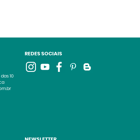
REDES SOCIAIS
 das 10
ica
om.br
NEWSLETTER