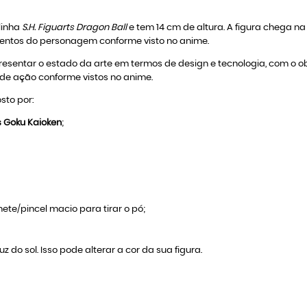
linha
S.H. Figuarts Dragon Ball
e tem 14 cm de altura. A figura chega na
imentos do personagem conforme visto no anime.
sentar o estado da arte em termos de design e tecnologia, com o ob
de ação conforme vistos no anime.
to por:
ts Goku Kaioken
;
ete/pincel macio para tirar o pó;
z do sol. Isso pode alterar a cor da sua figura.