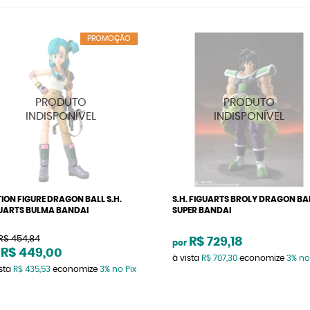
PROMOÇÃO
ION FIGURE DRAGON BALL S.H.
S.H. FIGUARTS BROLY DRAGON BA
UARTS BULMA BANDAI
SUPER BANDAI
R$ 454,84
R$ 729,18
por
R$ 449,00
à vista
R$ 707,30
economize
3%
no
ista
R$ 435,53
economize
3%
no Pix