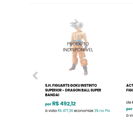
S.H. FIGUARTS GOKU INSTINTO
ACT
SUPERIOR - DRAGON BALL SUPER
FIG
BANDAI
de
R$ 492,12
por
por
à vista
R$ 477,36
economize
3%
no Pix
à v