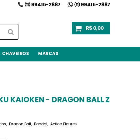
99415-2887
99415-2887
(11)
(11)
R$ 0,00
CHAVEIROS
MARCAS
OKU KAIOKEN - DRAGON BALL Z
dos
Dragon Ball
Bandai
Action Figures