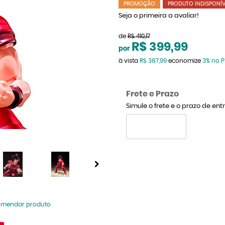
PROMOÇÃO
PRODUTO INDISPONÍV
Seja o primeira a avaliar!
de
R$ 410,17
R$ 399,99
por
à vista
R$ 387,99
economize
3%
no P
Frete e Prazo
Simule o frete e o prazo de en
omendar produto