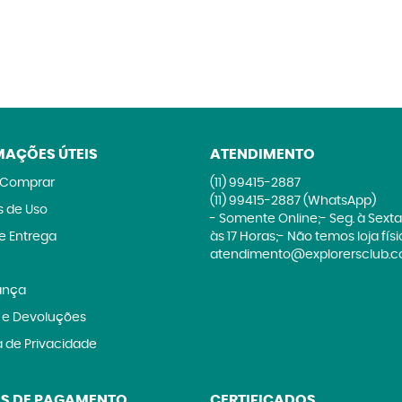
MAÇÕES ÚTEIS
ATENDIMENTO
Comprar
(11)
99415-2887
(11)
99415-2887
(WhatsApp)
 de Uso
- Somente Online;- Seg. à Sexta
 e Entrega
às 17 Horas;- Não temos loja fís
atendimento@explorersclub.c
ança
 e Devoluções
a de Privacidade
S DE PAGAMENTO
CERTIFICADOS