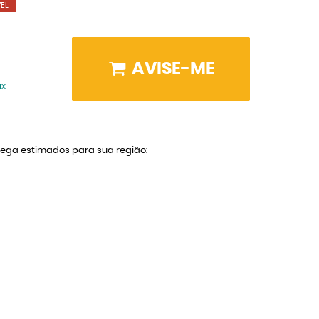
EL
AVISE-ME
ix
trega estimados para sua região: