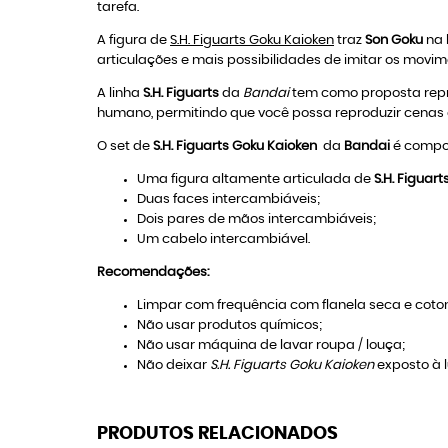
tarefa.
A figura de
S.H. Figuarts Goku Kaioken
traz
Son Goku
na 
articulações e mais possibilidades de imitar os mov
A linha
S.H. Figuarts
da
Bandai
tem como proposta repre
humano, permitindo que você possa reproduzir cenas 
O set de
S.H. Figuarts Goku Kaioken
da
Bandai
é compos
Uma figura altamente articulada de
S.H. Figuar
Duas faces intercambiáveis;
Dois pares de mãos intercambiáveis;
Um cabelo intercambiável.
Recomendações:
Limpar com frequência com flanela seca e coton
Não usar produtos químicos;
Não usar máquina de lavar roupa / louça;
Não deixar
S.H. Figuarts Goku Kaioken
exposto à lu
PRODUTOS RELACIONADOS