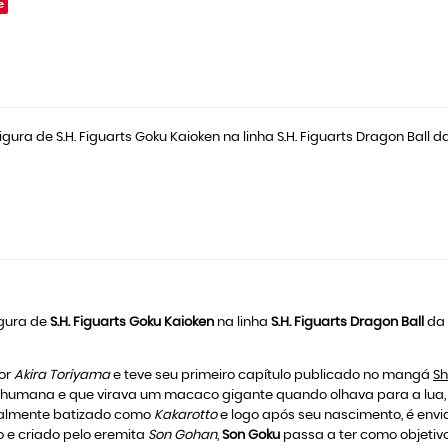
e
gura de S.H. Figuarts Goku Kaioken na linha S.H. Figuarts Dragon Ball d
igura de
S.H. Figuarts Goku Kaioken
na linha
S.H. Figuarts Dragon Ball
da
por
Akira Toriyama
e teve seu primeiro capítulo publicado no mangá
S
humana e que virava um macaco gigante quando olhava para a lua
inalmente batizado como
Kakarotto
e logo após seu nascimento, é envi
o e criado pelo eremita
Son Gohan
,
Son Goku
passa a ter como objetivo