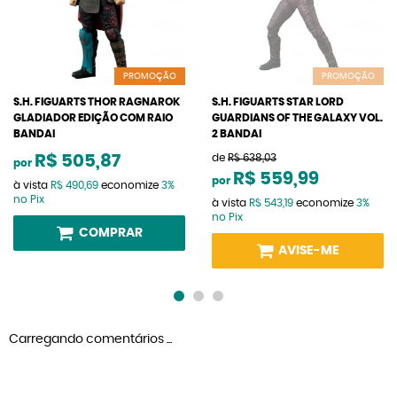
PROMOÇÃO
PROMOÇÃO
S.H. FIGUARTS THOR RAGNAROK
S.H. FIGUARTS STAR LORD
GLADIADOR EDIÇÃO COM RAIO
GUARDIANS OF THE GALAXY VOL.
BANDAI
2 BANDAI
R$ 505,87
de
R$ 638,03
por
R$ 559,99
por
à vista
R$ 490,69
economize
3%
no Pix
à vista
R$ 543,19
economize
3%
no Pix
COMPRAR
AVISE-ME
Carregando comentários ...