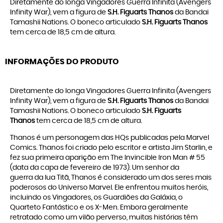
Diretamente do longa Vingadores Guerra Infinita (Avengers
Infinity War), vem a figura de
S.H. Figuarts Thanos
da Bandai
Tamashii Nations. O boneco articulado
S.H. Figuarts Thanos
tem cerca de 18,5 cm de altura.
INFORMAÇÕES DO PRODUTO
Diretamente do longa Vingadores Guerra Infinita (Avengers
Infinity War), vem a figura de
S.H. Figuarts Thanos
da Bandai
Tamashii Nations. O boneco articulado
S.H. Figuarts
Thanos
tem cerca de 18,5 cm de altura.
Thanos é um personagem das HQs publicadas pela Marvel
Comics. Thanos foi criado pelo escritor e artista Jim Starlin, e
fez sua primeira aparição em The Invincible Iron Man # 55
(data da capa de fevereiro de 1973). Um senhor da
guerra da lua Titã, Thanos é considerado um dos seres mais
poderosos do Universo Marvel. Ele enfrentou muitos heróis,
incluindo os Vingadores, os Guardiões da Galáxia, o
Quarteto Fantástico e os X-Men. Embora geralmente
retratado como um vilão perverso, muitas histórias têm