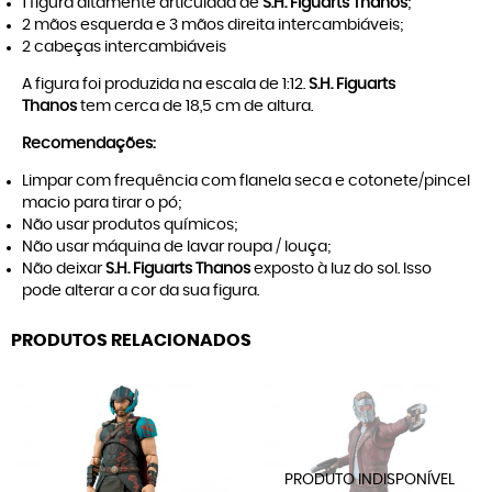
1 figura altamente articulada de
S.H. Figuarts Thanos
;
2 mãos esquerda e 3 mãos direita intercambiáveis;
2 cabeças intercambiáveis
A figura foi produzida na escala de 1:12.
S.H. Figuarts
Thanos
tem cerca de 18,5 cm de altura.
Recomendações:
Limpar com frequência com flanela seca e cotonete/pincel
macio para tirar o pó;
Não usar produtos químicos;
Não usar máquina de lavar roupa / louça;
Não deixar
S.H. Figuarts Thanos
exposto à luz do sol. Isso
pode alterar a cor da sua figura.
PRODUTOS RELACIONADOS