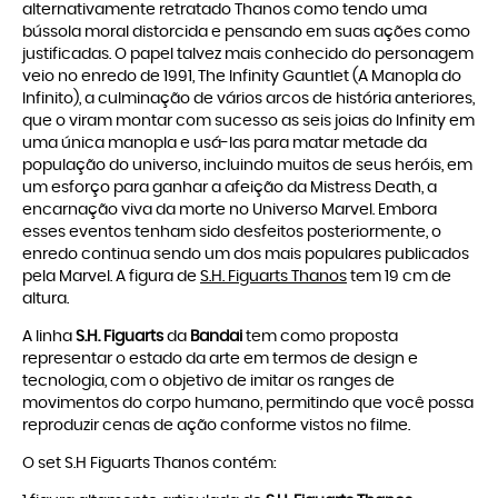
alternativamente retratado Thanos como tendo uma
bússola moral distorcida e pensando em suas ações como
justificadas. O papel talvez mais conhecido do personagem
veio no enredo de 1991, The Infinity Gauntlet (A Manopla do
Infinito), a culminação de vários arcos de história anteriores,
que o viram montar com sucesso as seis joias do Infinity em
uma única manopla e usá-las para matar metade da
população do universo, incluindo muitos de seus heróis, em
um esforço para ganhar a afeição da Mistress Death, a
encarnação viva da morte no Universo Marvel. Embora
esses eventos tenham sido desfeitos posteriormente, o
enredo continua sendo um dos mais populares publicados
pela Marvel. A figura de
S.H. Figuarts Thanos
tem 19 cm de
altura.
A linha
S.H. Figuarts
da
Bandai
tem como proposta
representar o estado da arte em termos de design e
tecnologia, com o objetivo de imitar os ranges de
movimentos do corpo humano, permitindo que você possa
reproduzir cenas de ação conforme vistos no filme.
O set S.H Figuarts Thanos contém: