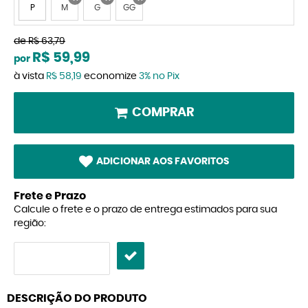
P
M
G
GG
x
x
x
de
R$ 63,79
R$ 59,99
por
à vista
R$ 58,19
economize
3%
no Pix
COMPRAR
ADICIONAR AOS FAVORITOS
Frete e Prazo
Calcule o frete e o prazo de entrega estimados para sua
região:
DESCRIÇÃO DO PRODUTO