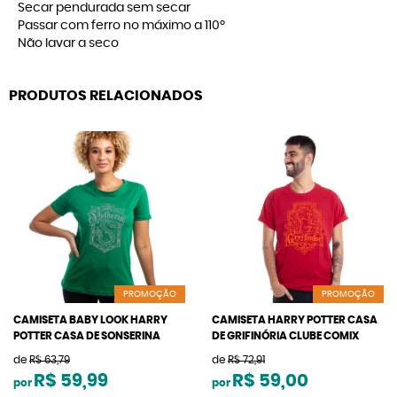
Secar pendurada sem secar
Passar com ferro no máximo a 110º
Não lavar a seco
PRODUTOS RELACIONADOS
PROMOÇÃO
PROMOÇÃO
CAMISETA BABY LOOK HARRY
CAMISETA HARRY POTTER CASA
POTTER CASA DE SONSERINA
DE GRIFINÓRIA CLUBE COMIX
de
R$ 63,79
de
R$ 72,91
R$ 59,99
R$ 59,00
por
por