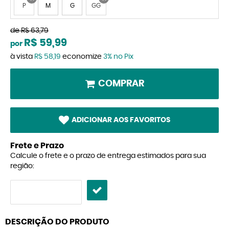
P
M
G
GG
x
x
de
R$ 63,79
R$ 59,99
por
à vista
R$ 58,19
economize
3%
no Pix
COMPRAR
ADICIONAR AOS FAVORITOS
Frete e Prazo
Calcule o frete e o prazo de entrega estimados para sua
região:
DESCRIÇÃO DO PRODUTO