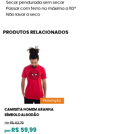
Secar pendurada sem secar
Passar com ferro no máximo a 110º
Não lavar a seco
PRODUTOS RELACIONADOS
PROMOÇÃO
CAMISETA HOMEM ARANHA
SÍMBOLO ALGODÃO
de
R$ 63,79
R$ 59,99
por