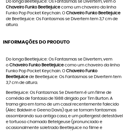
Do longa Beetlejuice: Os Fantasmas se Divertem, vem o
Chaveiro Funko Beetlejuice
como um chaveiro da linha
Funko Pop Pocket Keychain. O
Chaveiro Funko Beetlejuice
de Beetlejuice: Os Fantasmas se Divertem tem 3,7 cm de
altura.
INFORMAÇÕES DO PRODUTO
Do longa Beetlejuice: Os Fantasmas se Divertem, vem
o
Chaveiro Funko Beetlejuice
como um chaveiro da linha
Funko Pop Pocket Keychain. O
Chaveiro Funko
Beetlejuice
de Beetlejuice: Os Fantasmas se Divertem tem
3,7 cm de altura.
Beetlejuice: Os Fantasmas Se Divertem é um filme de
comédia de fantasia de 1988 dirigido por Tim Burton. A
trama gira em torno de um casal recentemente falecido
(Alec Baldwin e Geena Davis) que se tornam fantasmas
assombrando sua antiga casa, e um poltergeist detestável
e tortuoso chamado Betelgeuse (pronunciado e
ocasionalmente soletrado Beetlejuice no filme e