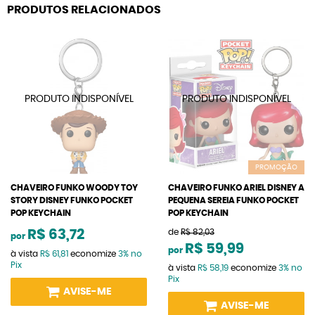
PRODUTOS RELACIONADOS
PROMOÇÃO
CHAVEIRO FUNKO WOODY TOY
CHAVEIRO FUNKO ARIEL DISNEY A
STORY DISNEY FUNKO POCKET
PEQUENA SEREIA FUNKO POCKET
POP KEYCHAIN
POP KEYCHAIN
R$ 63,72
de
R$ 82,03
por
R$ 59,99
por
à vista
R$ 61,81
economize
3%
no
Pix
à vista
R$ 58,19
economize
3%
no
Pix
AVISE-ME
AVISE-ME