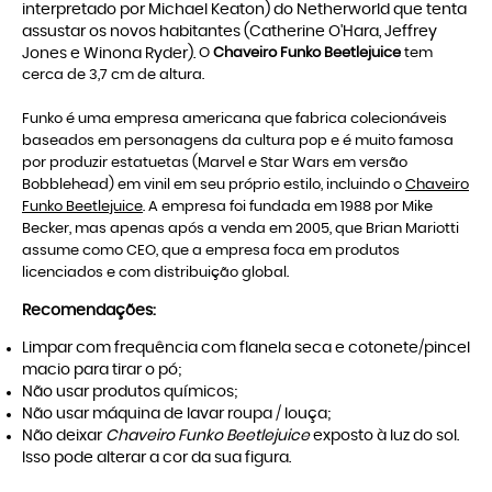
interpretado por Michael Keaton) do Netherworld que tenta
assustar os novos habitantes (Catherine O'Hara, Jeffrey
Jones e Winona Ryder).
O
Chaveiro Funko Beetlejuice
tem
cerca de 3,7 cm de altura.
Funko é uma empresa americana que fabrica colecionáveis
baseados em personagens da cultura pop e é muito famosa
por produzir estatuetas (Marvel e Star Wars em versão
Bobblehead) em vinil em seu próprio estilo, incluindo o
Chaveiro
Funko Beetlejuice
. A empresa foi fundada em 1988 por Mike
Becker, mas apenas após a venda em 2005, que Brian Mariotti
assume como CEO, que a empresa foca em produtos
licenciados e com distribuição global.
Recomendações:
Limpar com frequência com flanela seca e cotonete/pincel
macio para tirar o pó;
Não usar produtos químicos;
Não usar máquina de lavar roupa / louça;
Não deixar
Chaveiro Funko Beetlejuice
exposto à luz do sol.
Isso pode alterar a cor da sua figura.