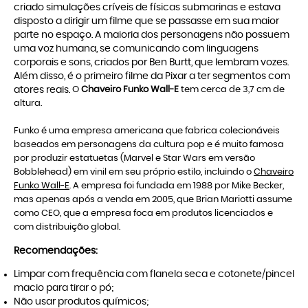
criado simulações críveis de físicas submarinas e estava
disposto a dirigir um filme que se passasse em sua maior
parte no espaço. A maioria dos personagens não possuem
uma voz humana, se comunicando com linguagens
corporais e sons, criados por Ben Burtt, que lembram vozes.
Além disso, é o primeiro filme da Pixar a ter segmentos com
atores reais.
O
Chaveiro Funko Wall-E
tem cerca de 3,7 cm de
altura.
Funko é uma empresa americana que fabrica colecionáveis
baseados em personagens da cultura pop e é muito famosa
por produzir estatuetas (Marvel e Star Wars em versão
Bobblehead) em vinil em seu próprio estilo, incluindo o
Chaveiro
Funko Wall-E
. A empresa foi fundada em 1988 por Mike Becker,
mas apenas após a venda em 2005, que Brian Mariotti assume
como CEO, que a empresa foca em produtos licenciados e
com distribuição global.
Recomendações:
Limpar com frequência com flanela seca e cotonete/pincel
macio para tirar o pó;
Não usar produtos químicos;