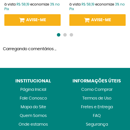
à vista
R$ 58,19
economize
3%
no
à vista
R$ 58,19
economize
3%
no
Pix
Pix
AVISE-ME
AVISE-ME
Carregando comentários ...
INSTITUCIONAL
INFORMAÇÕES ÚTEIS
Página Inicial
Como Comprar
Fale Conosco
Termos de Uso
Mapa do Site
Fretes e Entrega
Quem Somos
FAQ
Onde estamos
Segurança