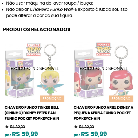
Não usar máquina de lavar roupa / louça;
Não deixar
Chaveiro Funko Wall-E
exposto à luz do sol. Isso
pode alterar a cor da sua figura.
PRODUTOS RELACIONADOS
PROMOÇÃO
PROMOÇÃO
CHAVEIRO FUNKO TINKER BELL
CHAVEIRO FUNKO ARIEL DISNEY A
(SININHO) DISNEY PETER PAN
PEQUENA SEREIA FUNKO POCKET
FUNKO POCKET POP KEYCHAIN
POP KEYCHAIN
de
R$ 82,03
de
R$ 82,03
R$ 59,99
R$ 59,99
por
por