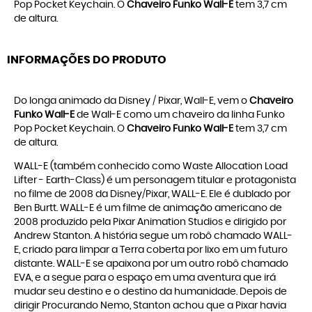
Pop Pocket Keychain. O
Chaveiro Funko Wall-E
tem 3,7 cm
de altura.
INFORMAÇÕES DO PRODUTO
Do longa animado da Disney / Pixar, Wall-E, vem o
Chaveiro
Funko Wall-E
de Wall-E como um chaveiro da linha Funko
Pop Pocket Keychain. O
Chaveiro Funko Wall-E
tem 3,7 cm
de altura.
WALL-E (também conhecido como Waste Allocation Load
Lifter - Earth-Class) é um personagem titular e protagonista
no filme de 2008 da Disney/Pixar, WALL-E. Ele é dublado por
Ben Burtt. WALL-E é um filme de animação americano de
2008 produzido pela Pixar Animation Studios e dirigido por
Andrew Stanton. A história segue um robô chamado WALL-
E, criado para limpar a Terra coberta por lixo em um futuro
distante. WALL-E se apaixona por um outro robô chamado
EVA, e a segue para o espaço em uma aventura que irá
mudar seu destino e o destino da humanidade. Depois de
dirigir Procurando Nemo, Stanton achou que a Pixar havia