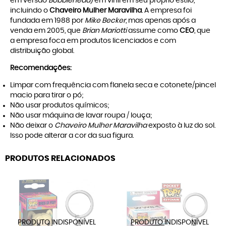
em versão
Bobblehead
) em vinil em seu próprio estilo,
incluindo o
Chaveiro Mulher Maravilha
. A empresa foi
fundada em 1988 por
Mike Becker
, mas apenas após a
venda em 2005, que
Brian Mariotti
assume como
CEO
, que
a empresa foca em produtos licenciados e com
distribuição global.
Recomendações:
Limpar com frequência com flanela seca e cotonete/pincel
macio para tirar o pó;
Não usar produtos químicos;
Não usar máquina de lavar roupa / louça;
Não deixar o
Chaveiro Mulher Maravilha
exposto à luz do sol.
Isso pode alterar a cor da sua figura.
PRODUTOS RELACIONADOS