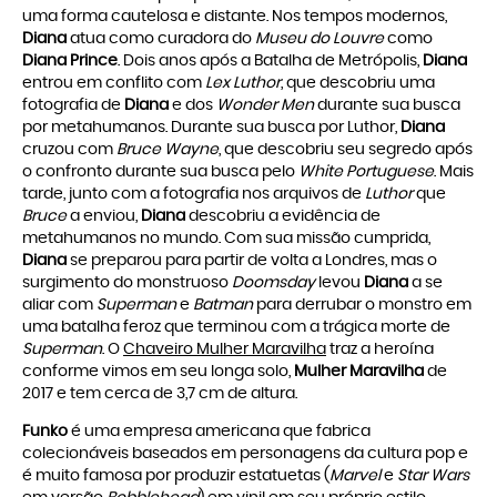
uma forma cautelosa e distante. Nos tempos modernos,
Diana
atua como curadora do
Museu do Louvre
como
Diana Prince
. Dois anos após a Batalha de Metrópolis,
Diana
entrou em conflito com
Lex Luthor
, que descobriu uma
fotografia de
Diana
e dos
Wonder Men
durante sua busca
por metahumanos. Durante sua busca por Luthor,
Diana
cruzou com
Bruce Wayne
, que descobriu seu segredo após
o confronto durante sua busca pelo
White Portuguese
. Mais
tarde, junto com a fotografia nos arquivos de
Luthor
que
Bruce
a enviou,
Diana
descobriu a evidência de
metahumanos no mundo. Com sua missão cumprida,
Diana
se preparou para partir de volta a Londres, mas o
surgimento do monstruoso
Doomsday
levou
Diana
a se
aliar com
Superman
e
Batman
para derrubar o monstro em
uma batalha feroz que terminou com a trágica morte de
Superman
. O
Chaveiro Mulher Maravilha
traz a heroína
conforme vimos em seu longa solo,
Mulher Maravilha
de
2017 e tem cerca de 3,7 cm de altura.
Funko
é uma empresa americana que fabrica
colecionáveis baseados em personagens da cultura pop e
é muito famosa por produzir estatuetas (
Marvel
e
Star Wars