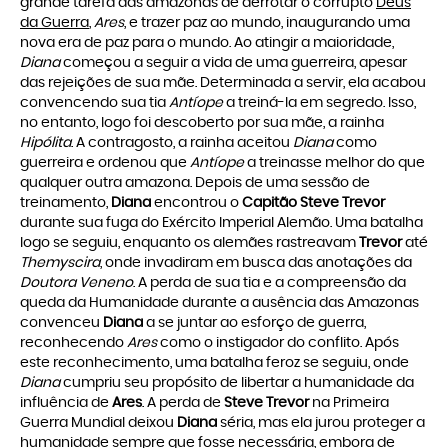
grande tarefa das amazonas de derrotar o corrupto
Deus
da Guerra
,
Ares
, e trazer paz ao mundo, inaugurando uma
nova era de paz para o mundo. Ao atingir a maioridade,
Diana
começou a seguir a vida de uma guerreira, apesar
das rejeições de sua mãe. Determinada a servir, ela acabou
convencendo sua tia
Antíope
a treiná-la em segredo. Isso,
no entanto, logo foi descoberto por sua mãe, a rainha
Hipólita
. A contragosto, a rainha aceitou
Diana
como
guerreira e ordenou que
Antíope
a treinasse melhor do que
qualquer outra amazona. Depois de uma sessão de
treinamento,
Diana
encontrou o
Capitão Steve Trevor
durante sua fuga do Exército Imperial Alemão. Uma batalha
logo se seguiu, enquanto os alemães rastreavam
Trevor
até
Themyscira
, onde invadiram em busca das anotações da
Doutora Veneno
. A perda de sua tia e a compreensão da
queda da Humanidade durante a ausência das Amazonas
convenceu
Diana
a se juntar ao esforço de guerra,
reconhecendo
Ares
como o instigador do conflito. Após
este reconhecimento, uma batalha feroz se seguiu, onde
Diana
cumpriu seu propósito de libertar a humanidade da
influência de
Ares
. A perda de
Steve Trevor
na Primeira
Guerra Mundial deixou
Diana
séria, mas ela jurou proteger a
humanidade sempre que fosse necessária, embora de