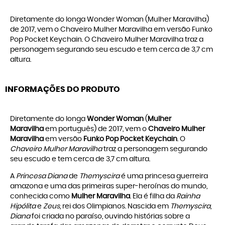
Diretamente do longa Wonder Woman (Mulher Maravilha)
de 2017, vem o Chaveiro Mulher Maravilha em versão Funko
Pop Pocket Keychain. O Chaveiro Mulher Maravilha traz a
personagem segurando seu escudo e tem cerca de 3,7 cm
altura.
INFORMAÇÕES DO PRODUTO
Diretamente do longa
Wonder Woman
(
Mulher
Maravilha
em português) de 2017, vem o
Chaveiro Mulher
Maravilha
em versão
Funko Pop Pocket Keychain
. O
Chaveiro Mulher Maravilha
traz a personagem segurando
seu escudo e tem cerca de 3,7 cm altura.
A
Princesa Diana
de
Themyscira
é uma princesa guerreira
amazona e uma das primeiras super-heroínas do mundo,
conhecida como
Mulher Maravilha
. Ela é filha da
Rainha
Hipólita
e
Zeus
, rei dos Olimpianos. Nascida em
Themyscira
,
Diana
foi criada no paraíso, ouvindo histórias sobre a