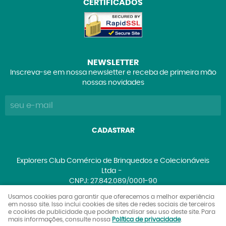
CERTIFICADOS
NEWSLETTER
Inscreva-se em nossa newsletter e receba de primeira mão
nossas novidades
CADASTRAR
Explorers Club Comércio de Brinquedos e Colecionáveis
Ltda
CNPJ: 27.842.089/0001-90
Usamos cookies para garantir que oferecemos a melhor experiência
em nosso site. Isso inclui cookies de sites de redes sociais de terceiros
e cookies de publicidade que podem analisar seu uso deste site. Para
LOJA VIRTUAL CRIADA POR
mais informações, consulte nossa
Política de privacidade
.