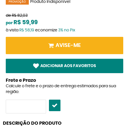
Produto Indisponível
PROMOÇÃO
de
R$ 82,03
R$ 59,99
por
à vista
R$ 58,19
economize
3%
no Pix
AVISE-ME
ADICIONAR AOS FAVORITOS
Frete e Prazo
Calcule o frete e o prazo de entrega estimados para sua
região:
DESCRIÇÃO DO PRODUTO