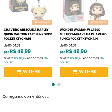
PROMOÇÃO
PROMOÇÃO
CHAVEIRO ARLEQUINA HARLEY
WONDER WOMAN W LASSO
QUINN CAUTION TAPE FUNKO POP
MULHER MARAVILHA CHAVEIRO
POCKET KEYCHAIN
FUNKO POCKET KEYCHAIN
de
R$ 54,68
de
R$ 54,59
R$ 49,99
R$ 49,90
por
por
à vista
R$ 48,49
economize
3%
à vista
R$ 48,40
economize
3%
no Pix
no Pix
AVISE-ME
AVISE-ME
Carregando comentários ...