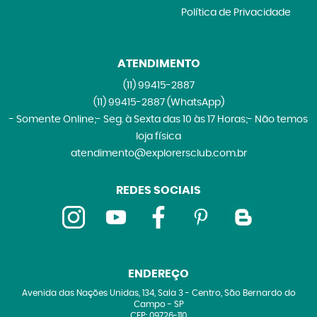
Política de Privacidade
ATENDIMENTO
(11)
99415-2887
(11)
99415-2887
(WhatsApp)
- Somente Online;- Seg. à Sexta das 10 às 17 Horas;- Não temos
loja física
atendimento@explorersclub.com.br
REDES SOCIAIS
ENDEREÇO
Avenida das Nações Unidas, 134, Sala 3
-
Centro, São Bernardo do
Campo
-
SP
CEP: 09726-110