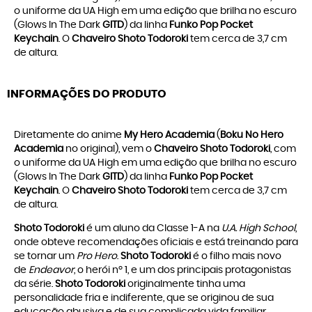
o uniforme da UA High em uma edição que brilha no escuro
(Glows In The Dark
GITD
) da linha
Funko Pop Pocket
Keychain
. O
Chaveiro Shoto Todoroki
tem cerca de 3,7 cm
de altura.
INFORMAÇÕES DO PRODUTO
Diretamente do anime
My Hero Academia
(
Boku No Hero
Academia
no original), vem o
Chaveiro Shoto Todoroki
, com
o uniforme da UA High em uma edição que brilha no escuro
(Glows In The Dark
GITD
) da linha
Funko Pop Pocket
Keychain
. O
Chaveiro Shoto Todoroki
tem cerca de 3,7 cm
de altura.
Shoto Todoroki
é um aluno da Classe 1-A na
U.A. High School
,
onde obteve recomendações oficiais e está treinando para
se tornar um
Pro Hero
.
Shoto Todoroki
é o filho mais novo
de
Endeavor
, o herói nº 1, e um dos principais protagonistas
da série.
Shoto Todoroki
originalmente tinha uma
personalidade fria e indiferente, que se originou de sua