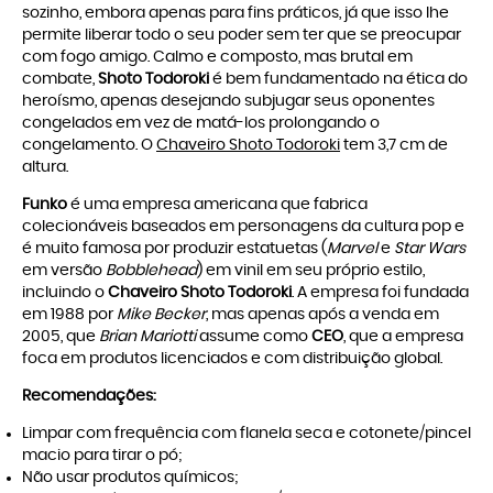
sozinho, embora apenas para fins práticos, já que isso lhe
permite liberar todo o seu poder sem ter que se preocupar
com fogo amigo. Calmo e composto, mas brutal em
combate,
Shoto Todoroki
é bem fundamentado na ética do
heroísmo, apenas desejando subjugar seus oponentes
congelados em vez de matá-los prolongando o
congelamento. O
Chaveiro Shoto Todoroki
tem 3,7 cm de
altura.
Funko
é uma empresa americana que fabrica
colecionáveis baseados em personagens da cultura pop e
é muito famosa por produzir estatuetas (
Marvel
e
Star Wars
em versão
Bobblehead
) em vinil em seu próprio estilo,
incluindo o
Chaveiro Shoto Todoroki
. A empresa foi fundada
em 1988 por
Mike Becker
, mas apenas após a venda em
2005, que
Brian Mariotti
assume como
CEO
, que a empresa
foca em produtos licenciados e com distribuição global.
Recomendações:
Limpar com frequência com flanela seca e cotonete/pincel
macio para tirar o pó;
Não usar produtos químicos;