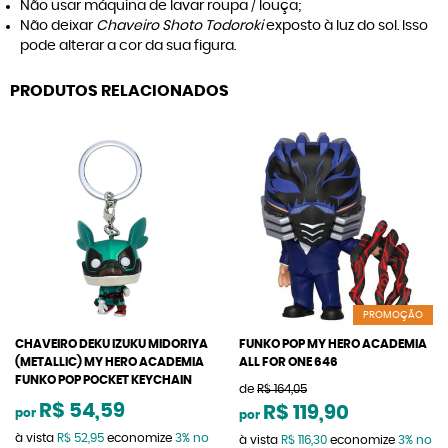
Não usar máquina de lavar roupa / louça;
Não deixar
Chaveiro Shoto Todoroki
exposto à luz do sol. Isso
pode alterar a cor da sua figura.
PRODUTOS RELACIONADOS
PROMOÇÃO
CHAVEIRO DEKU IZUKU MIDORIYA
FUNKO POP MY HERO ACADEMIA
(METALLIC) MY HERO ACADEMIA
ALL FOR ONE 646
FUNKO POP POCKET KEYCHAIN
de
R$ 164,05
R$ 54,59
R$ 119,90
por
por
à vista
R$ 52,95
economize
3%
no
à vista
R$ 116,30
economize
3%
no