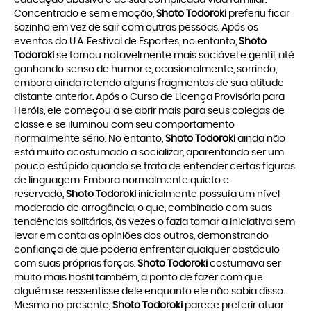
educação abusiva e de sua complicada vida familiar.
Concentrado e sem emoção,
Shoto Todoroki
preferiu ficar
sozinho em vez de sair com outras pessoas. Após os
eventos do U.A. Festival de Esportes, no entanto,
Shoto
Todoroki
se tornou notavelmente mais sociável e gentil, até
ganhando senso de humor e, ocasionalmente, sorrindo,
embora ainda retendo alguns fragmentos de sua atitude
distante anterior. Após o Curso de Licença Provisória para
Heróis, ele começou a se abrir mais para seus colegas de
classe e se iluminou com seu comportamento
normalmente sério. No entanto,
Shoto Todoroki
ainda não
está muito acostumado a socializar, aparentando ser um
pouco estúpido quando se trata de entender certas figuras
de linguagem. Embora normalmente quieto e
reservado,
Shoto Todoroki
inicialmente possuía um nível
moderado de arrogância, o que, combinado com suas
tendências solitárias, às vezes o fazia tomar a iniciativa sem
levar em conta as opiniões dos outros, demonstrando
confiança de que poderia enfrentar qualquer obstáculo
com suas próprias forças.
Shoto Todoroki
costumava ser
muito mais hostil também, a ponto de fazer com que
alguém se ressentisse dele enquanto ele não sabia disso.
Mesmo no presente,
Shoto Todoroki
parece preferir atuar