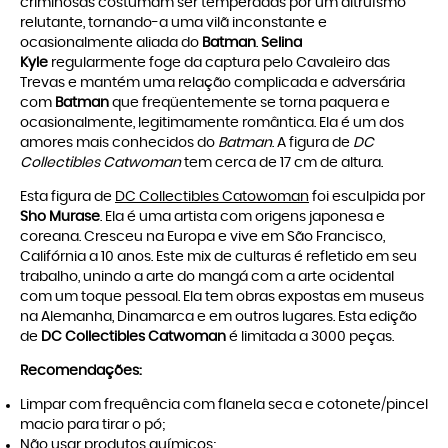
criminosas costumam ser temperadas por um altruísmo
relutante, tornando-a uma vilã inconstante e
ocasionalmente aliada do
Batman
.
Selina
Kyle
regularmente foge da captura pelo Cavaleiro das
Trevas e mantém uma relação complicada e adversária
com
Batman
que freqüentemente se torna paquera e
ocasionalmente, legitimamente romântica. Ela é um dos
amores mais conhecidos do
Batman
. A figura de
DC
Collectibles Catwoman
tem cerca de 17 cm de altura.
Esta figura de
DC Collectibles Catowoman
foi esculpida por
Sho Murase
. Ela é uma artista com origens japonesa e
coreana. Cresceu na Europa e vive em São Francisco,
Califórnia a 10 anos. Este mix de culturas é refletido em seu
trabalho, unindo a arte do mangá com a arte ocidental
com um toque pessoal. Ela tem obras expostas em museus
na Alemanha, Dinamarca e em outros lugares. Esta edição
de
DC Collectibles Catwoman
é limitada a 3000 peças.
Recomendações:
Limpar com frequência com flanela seca e cotonete/pincel
macio para tirar o pó;
Não usar produtos químicos;