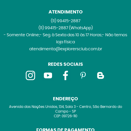
ATENDIMENTO
(11)
99415-2887
(11)
99415-2887
(WhatsApp)
- Somente Online;- Seg. à Sexta das 10 às 17 Horas;- Não temos
loja física
atendimento@explorersclub.com.br
REDES SOCIAIS
ENDEREÇO
Avenida das Nações Unidas, 134, Sala 3
-
Centro, São Bernardo do
Campo
-
SP
CEP: 09726-110
FORMAS DE PAGAMENTO