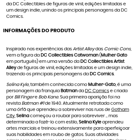
da DC Collectibles de figuras de vinil, edições limitadas e
um design indie, unindo os principais personagens da DC
Comics.
INFORMAÇÕES DO PRODUTO
Inspirado nas experiências das
Artist Alley
das
Comic Cons
,
vem a figura da
DC Collectibles Catwoman
(
Mulher Gato
em português) em uma versão da
DC Collectibles Artist
Alley
de figuras de vinil, edições limitadas e um design indie,
trazendo os principais personagens da
DC Comics
.
Selina Kyle
, também conhecida como
Mulher-Gato
, é uma
personagem da franquia
Batman
da
DC Comics
e criada
por
Bill Finger
e
Bob Kane
. Sua primeira aparição foi na
revista
Batman #1
de 1940. Atualmente retratada como
uma órfã que aprendeu a sobreviver nas ruas de
Gotham
City
,
Selina
começou a roubar para sobreviver ... mas
determinada a fazê-lo com estilo,
Selina Kyle
aprendeu
artes marciais e treinou extensivamente para aperfeiçoar
suas habilidades em roubo de gatos. Suas atividades