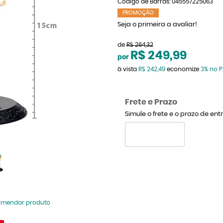
Código de Barras:
045557225063
PROMOÇÃO
Seja o primeira a avaliar!
de
R$ 264,32
R$ 249,99
por
à vista
R$ 242,49
economize
3%
no P
Frete e Prazo
Simule o frete e o prazo de en
omendar produto