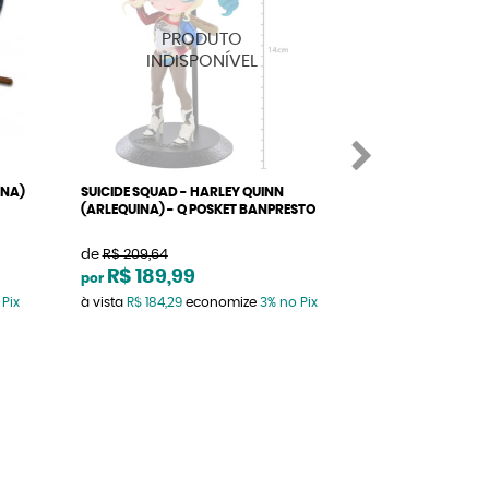
INA)
SUICIDE SQUAD - HARLEY QUINN
DC COMICS - HA
(ARLEQUINA) - Q POSKET BANPRESTO
(ARLEQUINA) MOD
BANPRESTO
de
R$ 209,64
de
R$ 209,64
R$ 189,99
R$ 189,9
por
por
 Pix
à vista
R$ 184,29
economize
3%
no Pix
à vista
R$ 184,29
e