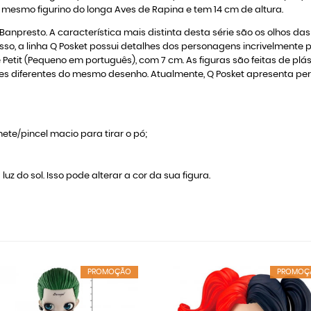
esmo figurino do longa Aves de Rapina e tem 14 cm de altura.
i Banpresto. A característica mais distinta desta série são os olhos d
sso, a linha Q Posket possui detalhes dos personagens incrivelmente
e Petit (Pequeno em português), com 7 cm. As figuras são feitas de 
s diferentes do mesmo desenho. Atualmente, Q Posket apresenta pers
ete/pincel macio para tirar o pó;
luz do sol. Isso pode alterar a cor da sua figura.
PROMOÇÃO
PROMOÇ