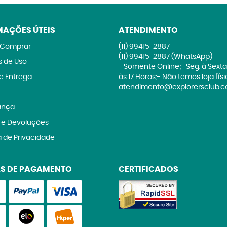
MAÇÕES ÚTEIS
ATENDIMENTO
Comprar
(11)
99415-2887
(11)
99415-2887
(WhatsApp)
 de Uso
- Somente Online;- Seg. à Sexta
 e Entrega
às 17 Horas;- Não temos loja fís
atendimento@explorersclub.c
ança
 e Devoluções
a de Privacidade
S DE PAGAMENTO
CERTIFICADOS