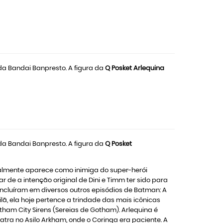
 da Bandai Banpresto. A figura da
Q Posket Arlequina
 da Bandai Banpresto. A figura da
Q Posket
eralmente aparece como inimiga do super-herói
 de a intenção original de Dini e Timm ter sido para
 incluíram em diversos outros episódios de Batman: A
ã, ela hoje pertence a trindade das mais icônicas
ham City Sirens (Sereias de Gotham). Arlequina é
ra no Asilo Arkham, onde o Coringa era paciente. A