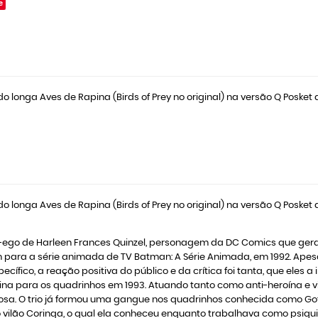
e
do longa Aves de Rapina (Birds of Prey no original) na versão Q Posket
do longa Aves de Rapina (Birds of Prey no original) na versão Q Posket
alter-ego de Harleen Frances Quinzel, personagem da DC Comics que g
m para a série animada de TV Batman: A Série Animada, em 1992. Apesar
fico, a reação positiva do público e da crítica foi tanta, que eles a
na para os quadrinhos em 1993. Atuando tanto como anti-heroína e vil
osa. O trio já formou uma gangue nos quadrinhos conhecida como Got
lão Coringa, o qual ela conheceu enquanto trabalhava como psiquiat