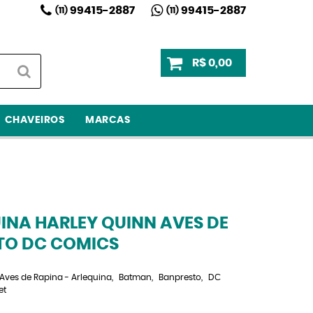
99415-2887
99415-2887
(11)
(11)
R$ 0,00
CHAVEIROS
MARCAS
INA HARLEY QUINN AVES DE
TO DC COMICS
Aves de Rapina - Arlequina
Batman
Banpresto
DC
et