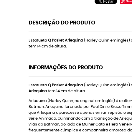
Sav
DESCRIÇÃO DO PRODUTO
Estatueta
Q Posket Arlequina
(Harley Quinn em inglês) 
tem 14 cm de altura.
INFORMAÇÕES DO PRODUTO
Estatueta
Q Posket Arlequina
(Harley Quinn em inglês) 
Arlequina
tem 14 cm de altura.
Arlequina (Harley Quinn, no original em Inglês) é o 
Batman. Arlequina foi criada por Paul Dini e Bruce Tim
que Arlequina aparecesse apenas em um episódio especí
Série Animada, culminando com a transição de Arlequi
vilãs do Batman, ao lado de Mulher Gato e Hera Venen
frequentemente cúmplice e companheira amorosa do vi