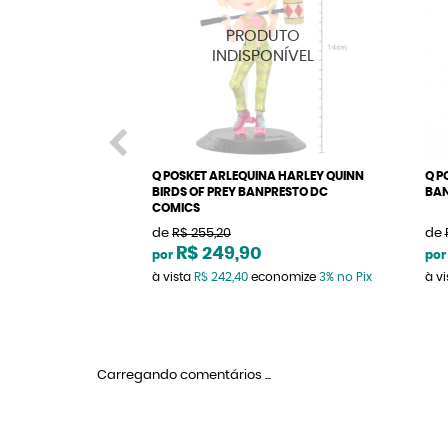
Q POSKET ARLEQUINA HARLEY QUINN
Q P
BIRDS OF PREY BANPRESTO DC
BAN
COMICS
de
R$ 255,20
de
R$ 249,90
por
por
à vista
R$ 242,40
economize
3%
no Pix
à v
Carregando comentários ...