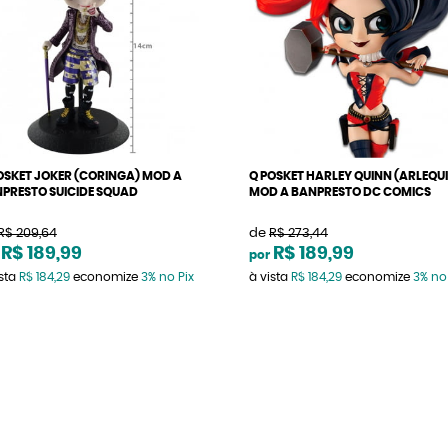
OSKET JOKER (CORINGA) MOD A
Q POSKET HARLEY QUINN (ARLEQU
PRESTO SUICIDE SQUAD
MOD A BANPRESTO DC COMICS
R$ 209,64
de
R$ 273,44
R$ 189,99
R$ 189,99
por
ista
R$ 184,29
economize
3%
no Pix
à vista
R$ 184,29
economize
3%
no