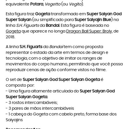
equivalente
Potara
,
Vegetto
(ou
Vegito
).
Esta figura traz
Gogeta
transformado em
Super Saiyan God
Super Saiyan
(ou simplificado para
Super Saiyajin Blue
) na
linha
S.H. Figuarts
da
Bandai
. Esta figura é baseada no
Gogeta
que aparece no longa
Dragon Ball Super: Broly
, de
2018.
A linha
S.H. Figuarts
da
Bandai
tem como proposta
representar o estado da arte em termos de design e
tecnologia, com o objetivo de imitar os ranges de
movimentos do corpo humano, permitindo que você possa
reproduzir cenas de ação conforme vistos no filme.
O set de
Super Saiyan God Super Saiyan Gogeta
é
composto por:
- Uma figura altamente articulada do
Super Saiyan God
Super Saiyan Gogeta
.
- 3 rostos intercambiáveis;
- 3 pares de mãos intercambiáveis
- 1 cabeça do Gogeta com cabelo preto, forma base dos
Saiyajins