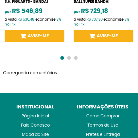
S.H. FIGUARTS - BANDAI
BALL SUPER BANDAI
R$ 546,89
R$ 729,18
por
por
à vista
R$ 530,48
economize
3%
à vista
R$ 707,30
economize
3%
no Pix
no Pix
AVISE-ME
AVISE-ME
Carregando comentários ...
INSTITUCIONAL
INFORMAÇÕES ÚTEIS
Página Inicial
Como Comprar
Fale Conosco
Termos de Uso
Mapa do Site
Fretes e Entrega