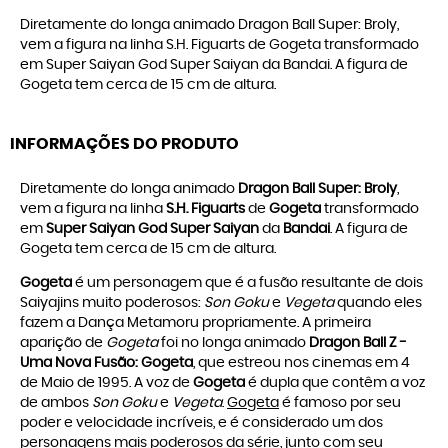
Diretamente do longa animado Dragon Ball Super: Broly,
vem a figura na linha S.H. Figuarts de Gogeta transformado
em Super Saiyan God Super Saiyan da Bandai. A figura de
Gogeta tem cerca de 15 cm de altura.
INFORMAÇÕES DO PRODUTO
Diretamente do longa animado
Dragon Ball Super: Broly
,
vem a figura na linha
S.H. Figuarts
de
Gogeta
transformado
em
Super Saiyan God Super Saiyan
da
Bandai
. A figura de
Gogeta tem cerca de 15 cm de altura.
Gogeta
é um personagem que é a fusão resultante de dois
Saiyajins muito poderosos:
Son Goku
e
Vegeta
quando eles
fazem a Dança Metamoru propriamente. A primeira
aparição de
Gogeta
foi no longa animado
Dragon Ball Z -
Uma Nova Fusão: Gogeta
, que estreou nos cinemas em 4
de Maio de 1995. A voz de
Gogeta
é dupla que contêm a voz
de ambos
Son Goku
e
Vegeta
.
Gogeta
é famoso por seu
poder e velocidade incríveis, e é considerado um dos
personagens mais poderosos da série, junto com seu