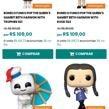
PROMOÇÃO
PROMOÇÃO
BONECO FUNKO POP THE QUEEN'S
BONECO FUNKO POP THE QUEEN'S
GAMBIT BETH HARMON WITH
GAMBIT BETH HARMON WITH
TROPHIES 1121
ROOK 1122
de
R$ 164,05
de
R$ 164,05
R$ 109,00
R$ 109,00
por
por
à vista
R$ 105,73
economize
3%
no
à vista
R$ 105,73
economize
3%
no
Pix
Pix
COMPRAR
COMPRAR
PROMOÇÃO
PROMOÇÃO