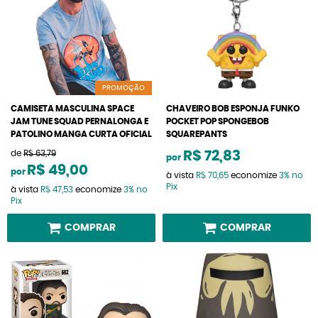
PROMOÇÃO
CAMISETA MASCULINA SPACE
CHAVEIRO BOB ESPONJA FUNKO
JAM TUNE SQUAD PERNALONGA E
POCKET POP SPONGEBOB
PATOLINO MANGA CURTA OFICIAL
SQUAREPANTS
de
R$ 63,79
R$ 72,83
por
R$ 49,00
por
à vista
R$ 70,65
economize
3%
no
Pix
à vista
R$ 47,53
economize
3%
no
Pix
COMPRAR
COMPRAR