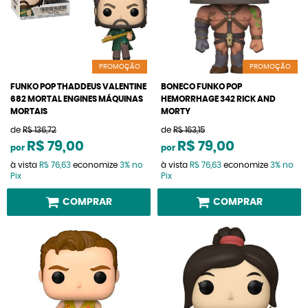
PROMOÇÃO
PROMOÇÃO
FUNKO POP THADDEUS VALENTINE
BONECO FUNKO POP
682 MORTAL ENGINES MÁQUINAS
HEMORRHAGE 342 RICK AND
MORTAIS
MORTY
de
R$ 136,72
de
R$ 163,15
R$ 79,00
R$ 79,00
por
por
à vista
R$ 76,63
economize
3%
no
à vista
R$ 76,63
economize
3%
no
Pix
Pix
COMPRAR
COMPRAR