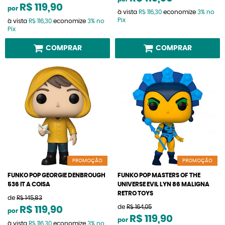
R$ 119,90
por
à vista
R$ 116,30
economize
3%
no
Pix
à vista
R$ 116,30
economize
3%
no
Pix
COMPRAR
COMPRAR
PROMOÇÃO
PROMOÇÃO
FUNKO POP GEORGIE DENBROUGH
FUNKO POP MASTERS OF THE
536 IT A COISA
UNIVERSE EVIL LYN 86 MALIGNA
RETRO TOYS
de
R$ 145,83
de
R$ 164,05
R$ 119,90
por
R$ 119,90
por
à vista
R$ 116,30
economize
3%
no