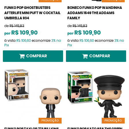
FUNKO POP GHOSTBUSTERS
BONECO FUNKO POP WANDINHA
AFTERLIFE MINI PUFT W COCKTAIL
ADDAMS 1549 THE ADDAMS
UMBRELLA 934
FAMILY
de
R$ 145,83
de
R$ 145,83
R$ 109,90
R$ 109,90
por
por
à vista
R$ 106,60
economize
3%
no
à vista
R$ 106,60
economize
3%
no
Pix
Pix
COMPRAR
COMPRAR
PROMOÇÃO
PROMOÇÃO