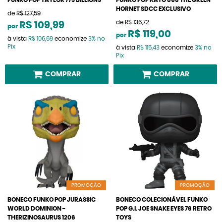
FUNKO POP TAYLOR 773 BILLIONS
FUNKO POP KATO 856 THE GREEN
HORNET SDCC EXCLUSIVO
de
R$ 127,59
de
R$ 136,72
R$ 109,99
por
R$ 119,00
por
à vista
R$ 106,69
economize
3%
no
Pix
à vista
R$ 115,43
economize
3%
no
Pix
COMPRAR
COMPRAR
PROMOÇÃO
PROMOÇÃO
BONECO FUNKO POP JURASSIC
BONECO COLECIONÁVEL FUNKO
WORLD DOMINION -
POP G.I. JOE SNAKE EYES 76 RETRO
THERIZINOSAURUS 1206
TOYS