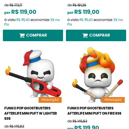
de
R$ 173,17
de
R$ 181,39
R$ 119,00
R$ 119,00
por
por
à vista
R$ 115,43
economize
3%
no
à vista
R$ 115,43
economize
3%
no
Pix
Pix
COMPRAR
COMPRAR
PROMOÇÃO
PROMOÇÃO
FUNKO POP GHOSTBUSTERS
FUNKO POP GHOSTBUSTERS
AFTERLIFE MINI PUFT W LIGHTER
AFTERLIFE MINI PUFT ON FIRE 936
935
de
R$ 145,83
de
R$ 145,83
R$ 119,90
por