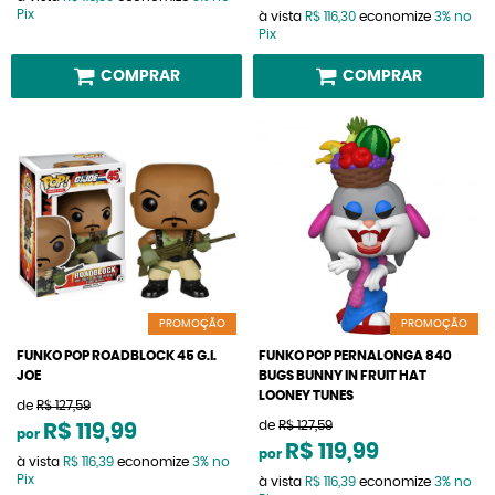
Pix
à vista
R$ 116,30
economize
3%
no
Pix
COMPRAR
COMPRAR
PROMOÇÃO
PROMOÇÃO
FUNKO POP ROADBLOCK 45 G.I.
FUNKO POP PERNALONGA 840
JOE
BUGS BUNNY IN FRUIT HAT
LOONEY TUNES
de
R$ 127,59
de
R$ 127,59
R$ 119,99
por
R$ 119,99
por
à vista
R$ 116,39
economize
3%
no
Pix
à vista
R$ 116,39
economize
3%
no