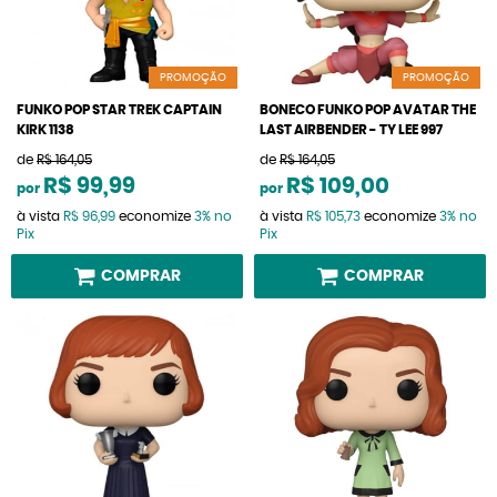
PROMOÇÃO
PROMOÇÃO
FUNKO POP STAR TREK CAPTAIN
BONECO FUNKO POP AVATAR THE
KIRK 1138
LAST AIRBENDER - TY LEE 997
de
R$ 164,05
de
R$ 164,05
R$ 99,99
R$ 109,00
por
por
à vista
R$ 96,99
economize
3%
no
à vista
R$ 105,73
economize
3%
no
Pix
Pix
COMPRAR
COMPRAR