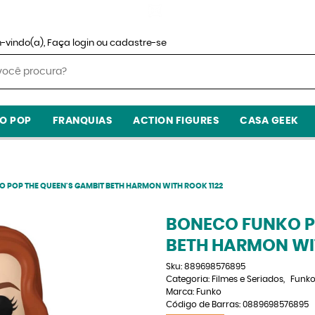
-vindo(a),
Faça login
ou
cadastre-se
O POP
FRANQUIAS
ACTION FIGURES
CASA GEEK
 POP THE QUEEN'S GAMBIT BETH HARMON WITH ROOK 1122
BONECO FUNKO P
BETH HARMON WIT
Sku:
889698576895
Categoria:
Filmes e Seriados
Funko
Marca:
Funko
Código de Barras:
0889698576895