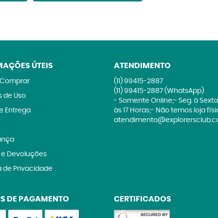
MAÇÕES ÚTEIS
ATENDIMENTO
Comprar
(11)
99415-2887
(11)
99415-2887
(WhatsApp)
 de Uso
- Somente Online;- Seg. à Sexta
 e Entrega
às 17 Horas;- Não temos loja fís
atendimento@explorersclub.c
ança
 e Devoluções
a de Privacidade
S DE PAGAMENTO
CERTIFICADOS