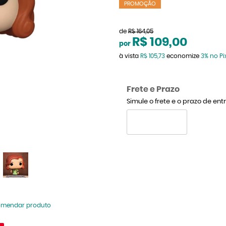
PROMOÇÃO
de
R$ 164,05
R$ 109,00
por
à vista
R$ 105,73
economize
3%
no Pi
Frete e Prazo
Simule o frete e o prazo de en
omendar produto