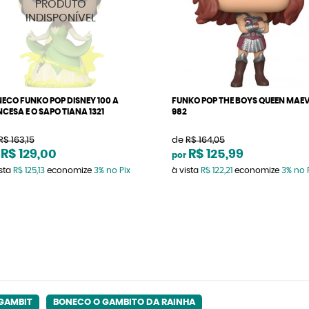
ECO FUNKO POP DISNEY 100 A
FUNKO POP THE BOYS QUEEN MAE
NCESA E O SAPO TIANA 1321
982
R$ 163,15
de
R$ 164,05
R$ 129,00
R$ 125,99
por
ista
R$ 125,13
economize
3%
no Pix
à vista
R$ 122,21
economize
3%
no 
 GAMBIT
BONECO O GAMBITO DA RAINHA