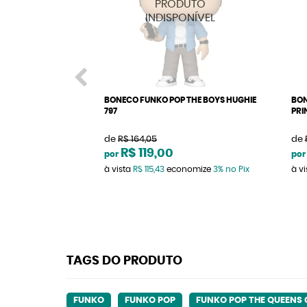
BONECO FUNKO POP THE BOYS HUGHIE
BON
797
PRI
de
R$ 164,05
de
R$ 119,00
por
por
à vista
R$ 115,43
economize
3%
no Pix
à v
TAGS DO PRODUTO
FUNKO
FUNKO POP
FUNKO POP THE QUEENS