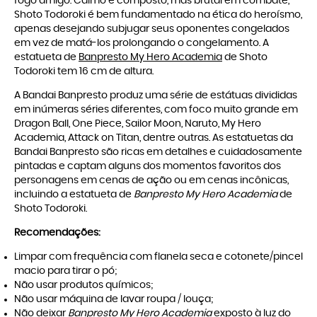
fogo amigo. Calmo e composto, mas brutal em combate,
Shoto Todoroki é bem fundamentado na ética do heroísmo,
apenas desejando subjugar seus oponentes congelados
em vez de matá-los prolongando o congelamento. A
estatueta de
Banpresto My Hero Academia
de Shoto
Todoroki tem 16 cm de altura.
A Bandai Banpresto produz uma série de estátuas divididas
em inúmeras séries diferentes, com foco muito grande em
Dragon Ball, One Piece, Sailor Moon, Naruto, My Hero
Academia, Attack on Titan, dentre outras. As estatuetas da
Bandai Banpresto são ricas em detalhes e cuidadosamente
pintadas e captam alguns dos momentos favoritos dos
personagens em cenas de ação ou em cenas incônicas,
incluindo a estatueta de
Banpresto My Hero Academia
de
Shoto Todoroki.
Recomendações:
Limpar com frequência com flanela seca e cotonete/pincel
macio para tirar o pó;
Não usar produtos químicos;
Não usar máquina de lavar roupa / louça;
Não deixar
Banpresto My Hero Academia
exposto à luz do