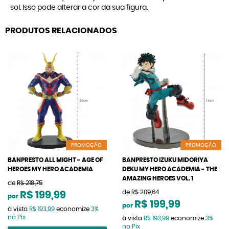
sol. Isso pode alterar a cor da sua figura.
PRODUTOS RELACIONADOS
PROMOÇÃO
PROMOÇÃO
BANPRESTO ALL MIGHT - AGE OF
BANPRESTO IZUKU MIDORIYA
HEROES MY HERO ACADEMIA
DEKU MY HERO ACADEMIA - THE
AMAZING HEROES VOL. 1
de
R$ 218,75
de
R$ 209,64
R$ 199,99
por
R$ 199,99
por
à vista
R$ 193,99
economize
3%
no Pix
à vista
R$ 193,99
economize
3%
no Pix