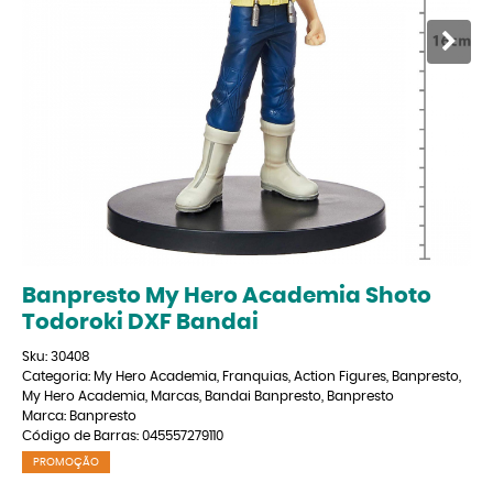
Banpresto My Hero Academia Shoto
Todoroki DXF Bandai
Sku:
30408
Categoria:
My Hero Academia
,
Franquias
,
Action Figures
,
Banpresto
,
My Hero Academia
,
Marcas
,
Bandai Banpresto
,
Banpresto
Marca:
Banpresto
Código de Barras:
045557279110
PROMOÇÃO