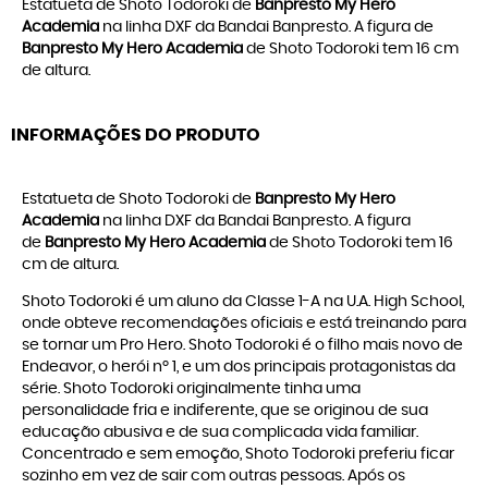
Estatueta de Shoto Todoroki de
Banpresto My Hero
Academia
na linha DXF da Bandai Banpresto. A figura de
Banpresto My Hero Academia
de Shoto Todoroki tem 16 cm
de altura.
INFORMAÇÕES DO PRODUTO
Estatueta de Shoto Todoroki de
Banpresto My Hero
Academia
na linha DXF da Bandai Banpresto. A figura
de
Banpresto My Hero Academia
de Shoto Todoroki tem 16
cm de altura.
Shoto Todoroki é um aluno da Classe 1-A na U.A. High School,
onde obteve recomendações oficiais e está treinando para
se tornar um Pro Hero. Shoto Todoroki é o filho mais novo de
Endeavor, o herói nº 1, e um dos principais protagonistas da
série. Shoto Todoroki originalmente tinha uma
personalidade fria e indiferente, que se originou de sua
educação abusiva e de sua complicada vida familiar.
Concentrado e sem emoção, Shoto Todoroki preferiu ficar
sozinho em vez de sair com outras pessoas. Após os