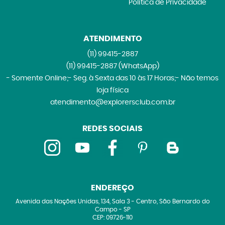
Política de Privacidade
ATENDIMENTO
(11)
99415-2887
(11)
99415-2887
(WhatsApp)
- Somente Online;- Seg. à Sexta das 10 às 17 Horas;- Não temos
loja física
atendimento@explorersclub.com.br
REDES SOCIAIS
ENDEREÇO
Avenida das Nações Unidas, 134, Sala 3
-
Centro, São Bernardo do
Campo
-
SP
CEP: 09726-110