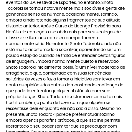
eventos do U.A. Festival de Esportes, no entanto, Shoto
Todoroki se tornou notavelmente mais sociável e gentil, até
ganhando senso de humor e, ocasionalmente, sorrindo,
embora ainda retendo alguns fragmentos de sua atitude
distante anterior. Após o Curso de Licença Provisória para
Heróis, ele começou a se abrir mais para seus colegas de
classe e se iluminou com seu comportamento
normalmente sério. No entanto, Shoto Todoroki ainda não
está muito acostumado a socializar, aparentando ser um
pouco estúpido quando se trata de entender certas figuras
de linguagem. Embora normalmente quieto e reservado,
Shoto Todoroki inicialmente possuía um nível moderado de
arrogância, o que, combinado com suas tendências
solitárias, às vezes o fazia tomar a iniciativa sem levar em
conta as opiniões dos outros, demonstrando confiança de
que poderia enfrentar qualquer obstáculo com suas
próprias forças. Shoto Todoroki costumava ser muito mais
hostil também, a ponto de fazer com que alguém se
ressentisse dele enquanto ele não sabia disso. Mesmo no
presente, Shoto Todoroki parece preferir atuar sozinho,
embora apenas para fins práticos, já que isso lhe permite
liberar todo o seu poder sem ter que se preocupar com