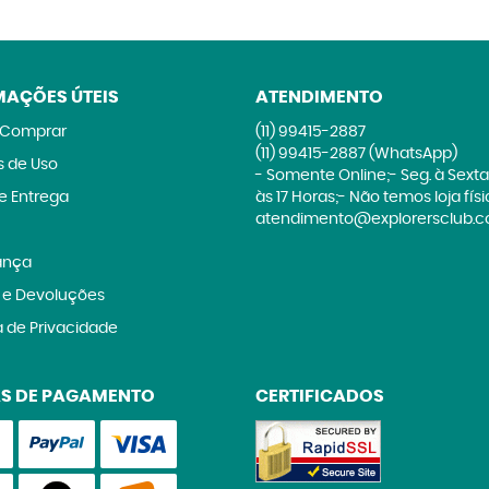
MAÇÕES ÚTEIS
ATENDIMENTO
Comprar
(11)
99415-2887
(11)
99415-2887
(WhatsApp)
 de Uso
- Somente Online;- Seg. à Sexta
 e Entrega
às 17 Horas;- Não temos loja fís
atendimento@explorersclub.c
ança
 e Devoluções
a de Privacidade
S DE PAGAMENTO
CERTIFICADOS