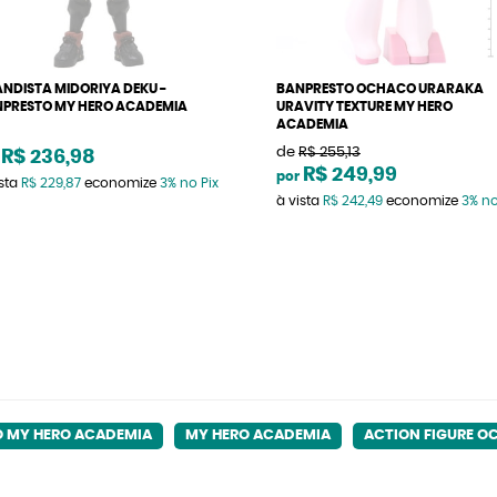
NDISTA MIDORIYA DEKU -
BANPRESTO OCHACO URARAKA
PRESTO MY HERO ACADEMIA
URAVITY TEXTURE MY HERO
ACADEMIA
de
R$ 255,13
R$ 236,98
R$ 249,99
por
ista
R$ 229,87
economize
3%
no Pix
à vista
R$ 242,49
economize
3%
no
O MY HERO ACADEMIA
MY HERO ACADEMIA
ACTION FIGURE O