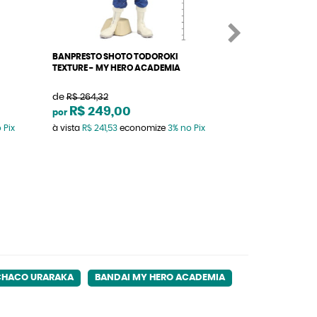
BANPRESTO SHOTO TODOROKI
GRANDISTA ALL 
TEXTURE - MY HERO ACADEMIA
MANGA DIMENSI
ACADEMIA
de
R$ 264,32
de
R$ 656,27
R$ 249,00
R$ 656,2
por
por
 Pix
à vista
R$ 241,53
economize
3%
no Pix
à vista
R$ 636,58
CHACO URARAKA
BANDAI MY HERO ACADEMIA