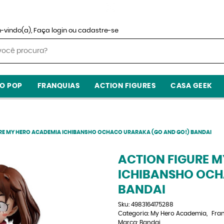
-vindo(a),
Faça login
ou
cadastre-se
O POP
FRANQUIAS
ACTION FIGURES
CASA GEEK
RE MY HERO ACADEMIA ICHIBANSHO OCHACO URARAKA (GO AND GO!) BANDAI
ACTION FIGURE 
ICHIBANSHO OCH
BANDAI
Sku:
4983164175288
Categoria:
My Hero Academia
Fra
Marca:
Bandai