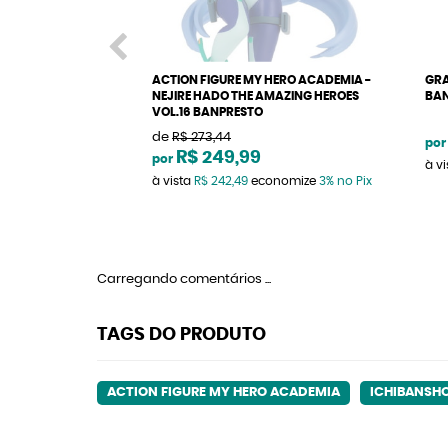
ACTION FIGURE MY HERO ACADEMIA -
GRA
NEJIRE HADO THE AMAZING HEROES
BAN
VOL.16 BANPRESTO
de
R$ 273,44
por
R$ 249,99
por
à v
à vista
R$ 242,49
economize
3%
no Pix
Carregando comentários ...
TAGS DO PRODUTO
ACTION FIGURE MY HERO ACADEMIA
ICHIBANSH