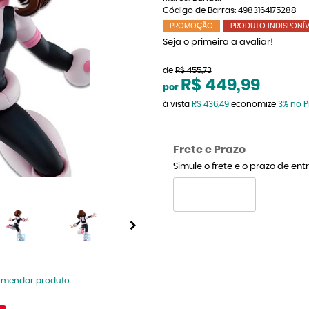
Código de Barras:
4983164175288
PROMOÇÃO
PRODUTO INDISPONÍV
Seja o primeira a avaliar!
de
R$ 455,73
R$ 449,99
por
à vista
R$ 436,49
economize
3%
no P
Frete e Prazo
Simule o frete e o prazo de en
omendar produto