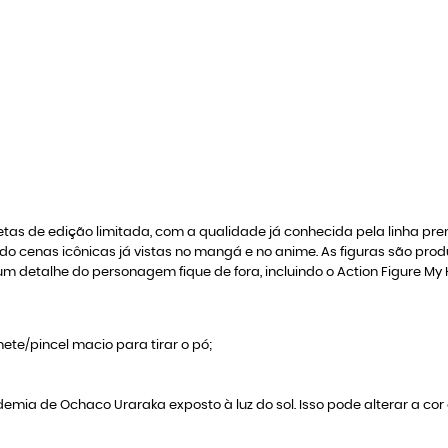
etas de edição limitada, com a qualidade já conhecida pela linha pre
do cenas icônicas já vistas no mangá e no anime. As figuras são pro
m detalhe do personagem fique de fora, incluindo o Action Figure M
ete/pincel macio para tirar o pó;
mia de Ochaco Uraraka exposto à luz do sol. Isso pode alterar a cor 