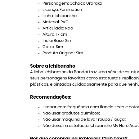
Personagem: Ochaco Uraraka
Licença: Funimation
Linha: Ichibansho
Material: PVC
Articulado: Não
Altura: 17 cm
Inclui Base: Sim
Caixa: Sim
Produto Original: Sim
Sobre a Ichibansho
A linha Ichibansho da Bandai traz uma série de estatu
seus personagens favoritos como estatuetas, replican
plásticos, e pintados cuidadosamente para que nenhu
Recomendações:
Limpar com frequência com flanela seca e coton
Não usar produtos químicos;
Não usar máquina de lavar roupa / louça;
Não deixar a estatueta Ichibansho My Hero Acade
Por que comprar na Explorers Club Toys?