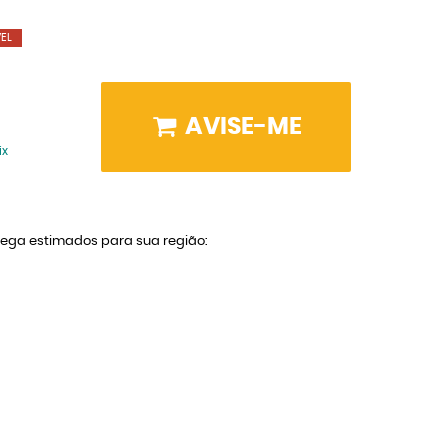
EL
AVISE-ME
ix
trega estimados para sua região: