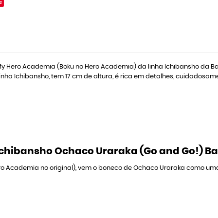
e
My Hero Academia (Boku no Hero Academia) da linha Ichibansho da Ba
nha Ichibansho, tem 17 cm de altura, é rica em detalhes, cuidadosa
Ichibansho Ochaco Uraraka (Go and Go!) B
o Academia no original), vem o boneco de Ochaco Uraraka como uma 