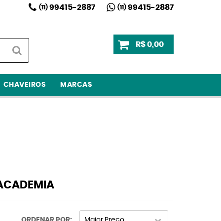
99415-2887
99415-2887
(11)
(11)
R$ 0,00
CHAVEIROS
MARCAS
 ACADEMIA
ORDENAR POR
Maior Preço