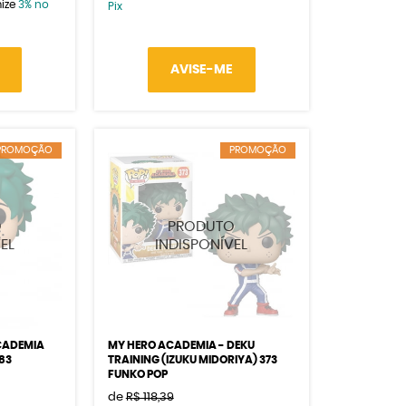
ize
3%
no
Pix
AVISE-ME
PROMOÇÃO
PROMOÇÃO
CADEMIA
MY HERO ACADEMIA - DEKU
783
TRAINING (IZUKU MIDORIYA) 373
FUNKO POP
de
R$ 118,39