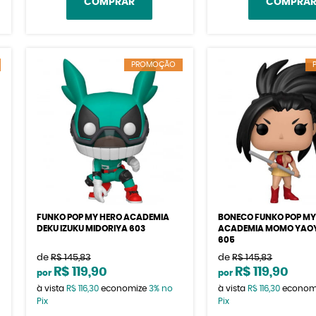
COMPRAR
COMPRA
PROMOÇÃO
FUNKO POP MY HERO ACADEMIA
BONECO FUNKO POP MY
DEKU IZUKU MIDORIYA 603
ACADEMIA MOMO YAO
605
de
R$ 145,83
de
R$ 145,83
R$ 119,90
R$ 119,90
por
por
à vista
R$ 116,30
economize
3%
no
à vista
R$ 116,30
econom
Pix
Pix