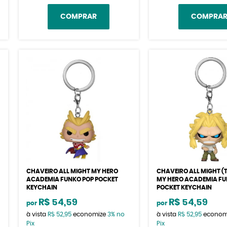
COMPRAR
COMPRA
CHAVEIRO ALL MIGHT MY HERO
CHAVEIRO ALL MIGHT (
ACADEMIA FUNKO POP POCKET
MY HERO ACADEMIA FU
KEYCHAIN
POCKET KEYCHAIN
R$ 54,59
R$ 54,59
por
por
à vista
R$ 52,95
economize
3%
no
à vista
R$ 52,95
econom
Pix
Pix