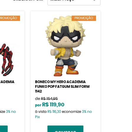
PROMOÇÃO
PROMOÇÃO
CADEMIA
BONECO MY HERO ACADEMIA
FUNKO POP FATGUM SLIM FORM
1142
de
R$ 154,95
R$ 119,90
por
ize
3%
no
à vista
R$ 116,30
economize
3%
no
Pix