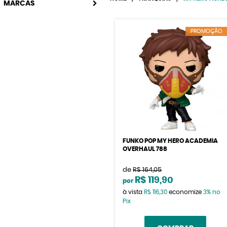
MARCAS
PROMOÇÃO
FUNKO POP MY HERO ACADEMIA
OVERHAUL 788
de
R$ 164,05
R$ 119,90
por
à vista
R$ 116,30
economize
3%
no
Pix