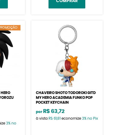
R
COMPRAR
PROMOÇÃO
 HERO
CHAVEIRO SHOTO TODOROKI GITD
YOROZU
MY HERO ACADEMIA FUNKO POP
POCKET KEYCHAIN
R$ 63,72
por
à vista
R$ 61,81
economize
3%
no Pix
ize
3%
no