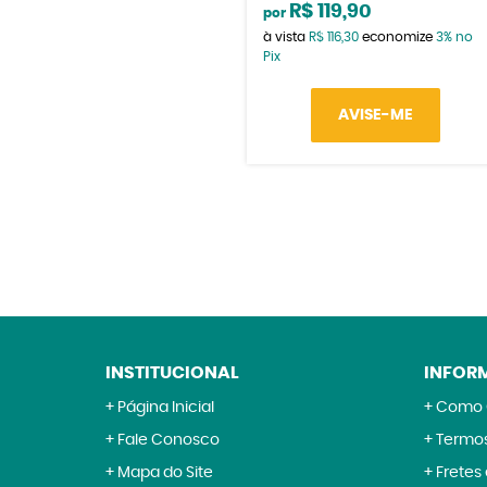
R$ 119,90
por
à vista
R$ 116,30
economize
3%
no
Pix
AVISE-ME
INSTITUCIONAL
INFOR
Página Inicial
Como 
Fale Conosco
Termos
Mapa do Site
Fretes