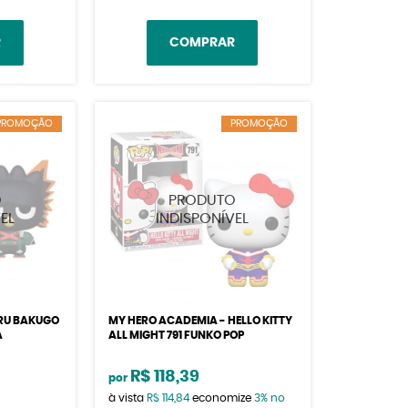
R
COMPRAR
PROMOÇÃO
PROMOÇÃO
RU BAKUGO
MY HERO ACADEMIA - HELLO KITTY
A
ALL MIGHT 791 FUNKO POP
R$ 118,39
por
à vista
R$ 114,84
economize
3%
no