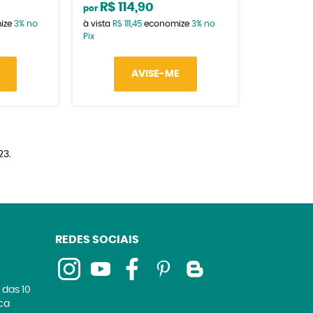
R$ 114,90
por
ize
3%
no
à vista
R$ 111,45
economize
3%
no
Pix
AVISE-ME
23.
REDES SOCIAIS
 das 10
ica