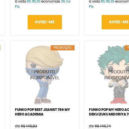
à vista
R$ 116,39
economize
3%
no
à vista
R$ 116,39
econom
Pix
Pix
AVISE-ME
AVISE-ME
PROMOÇÃO
FUNKO POP BEST JEANIST 786 MY
FUNKO POP MY HERO A
HERO ACADEMIA
DEKU IZUKU MIDORIYA 
de
R$ 145,83
de
R$ 145,74