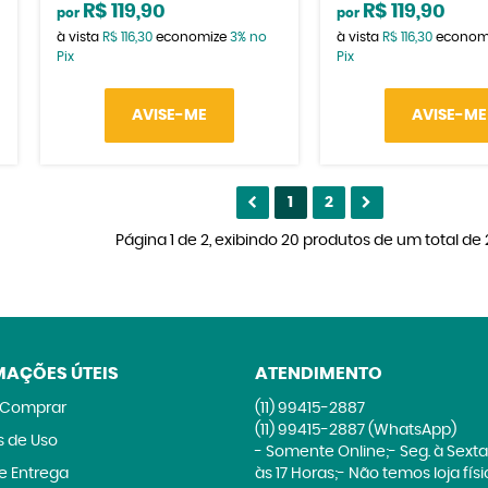
R$ 119,90
R$ 119,90
por
por
à vista
R$ 116,30
economize
3%
no
à vista
R$ 116,30
econom
Pix
Pix
AVISE-ME
AVISE-ME
1
2
Página 1 de 2, exibindo 20 produtos de um total de 
MAÇÕES ÚTEIS
ATENDIMENTO
Comprar
(11)
99415-2887
(11)
99415-2887
(WhatsApp)
 de Uso
- Somente Online;- Seg. à Sexta
 e Entrega
às 17 Horas;- Não temos loja fís