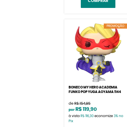
COMPRAR
PROMOÇÃO
BONECO MY HERO ACADEMIA
FUNKO POP YUGA AOYAMA 1144
de
R$ 154,95
R$ 119,90
por
à vista
R$ 116,30
economize
3%
no
Pix