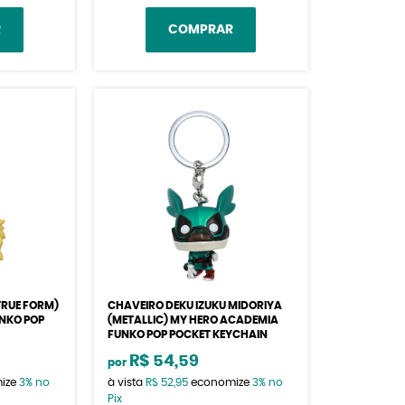
R
COMPRAR
TRUE FORM)
CHAVEIRO DEKU IZUKU MIDORIYA
NKO POP
(METALLIC) MY HERO ACADEMIA
FUNKO POP POCKET KEYCHAIN
R$ 54,59
por
ize
3%
no
à vista
R$ 52,95
economize
3%
no
Pix