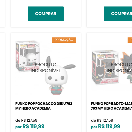
COMPRAR
COMPRA
PROMOÇÃO
FUNKO POP POCHACCO DEKU 792
FUNKO POP BADTZ-MA
MY HERO ACADEMIA
793 MY HERO ACADEMI
de
R$ 127,59
de
R$ 127,59
R$ 119,99
R$ 119,99
por
por