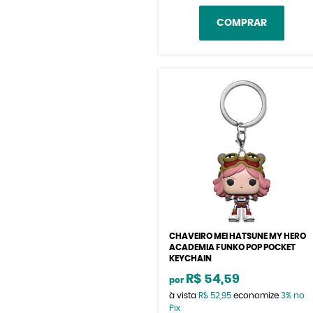
COMPRAR
CHAVEIRO MEI HATSUNE MY HERO
ACADEMIA FUNKO POP POCKET
KEYCHAIN
R$ 54,59
por
à vista
R$ 52,95
economize
3%
no
Pix