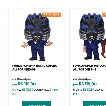
PROMOÇÃO
FUNKO POP MY HERO ACADEMIA
FUNKO POP MY HERO A
ALL FOR ONE 609
ALL FOR ONE 646
de
R$ 164,05
de
R$ 164,05
R$ 119,90
R$ 119,90
por
por
à vista
R$ 116,30
economize
3%
no
à vista
R$ 116,30
econom
Pix
Pix