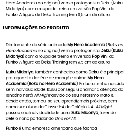
Hero Academia no original) vem o protagonista Deku (Izuku
Midoriya) com a roupa de treino em versão Pop Vinil da
Funko. A figura de Deku Training tem 9,5 cm de altura
INFORMAÇÕES DO PRODUTO
Diretamente da série animada
My Hero Academia
(
Boku no
Hero Academia
no original) vem o protagonista
Deku
(
Izuku
Midoriya
) com a roupa de treino em versão
Pop Vinil
da
Funko
. A figura de
Deku Training
tem 9,5 cm de altura.
Izuku Midoriya
, também conhecido como
Deku
, é o principal
protagonista da série de mangá e anime
My Hero
Academia
(
Boku no Hero Academia
). Embora tenha nascido
sem individualidade, Izuku conseguiu chamar a atenção do
lendário herói
All Might
devido ao seu heroísmo inato e,
desde então, tornou-se seu aprendiz mais próximo, bem
como um aluno da Classe 1-A do Colégio U.A..
All Might
passou sua Individualidade para
Izuku Midoriya
, fazendo
dele o nono portador do
One For All
.
Funko
é uma empresa americana que fabrica