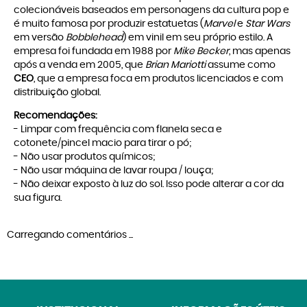
colecionáveis baseados em personagens da cultura pop e
é muito famosa por produzir estatuetas (
Marvel
e
Star Wars
em versão
Bobblehead
) em vinil em seu próprio estilo. A
empresa foi fundada em 1988 por
Mike Becker
, mas apenas
após a venda em 2005, que
Brian Mariotti
assume como
CEO
, que a empresa foca em produtos licenciados e com
distribuição global.
Recomendações:
- Limpar com frequência com flanela seca e
cotonete/pincel macio para tirar o pó;
- Não usar produtos químicos;
- Não usar máquina de lavar roupa / louça;
- Não deixar exposto à luz do sol. Isso pode alterar a cor da
sua figura.
Carregando comentários ...