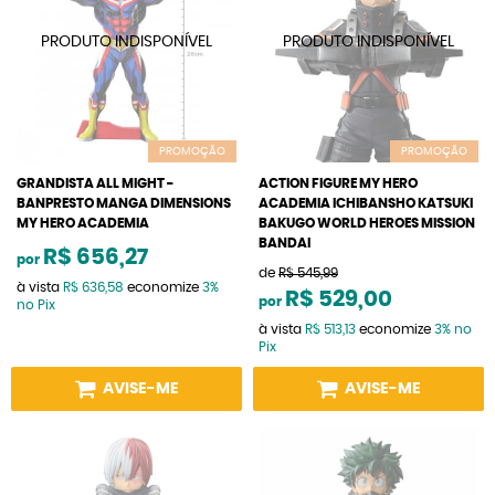
PROMOÇÃO
PROMOÇÃO
GRANDISTA ALL MIGHT -
ACTION FIGURE MY HERO
BANPRESTO MANGA DIMENSIONS
ACADEMIA ICHIBANSHO KATSUKI
MY HERO ACADEMIA
BAKUGO WORLD HEROES MISSION
BANDAI
R$ 656,27
por
de
R$ 545,99
à vista
R$ 636,58
economize
3%
R$ 529,00
por
no Pix
à vista
R$ 513,13
economize
3%
no
Pix
AVISE-ME
AVISE-ME