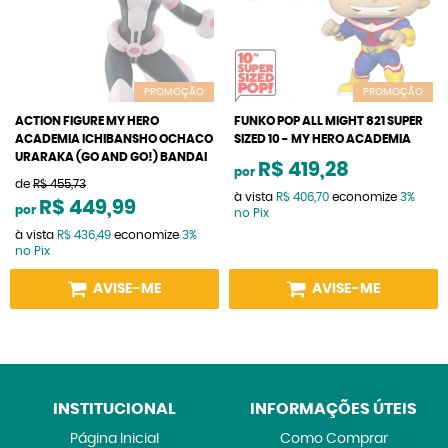
PROMOÇÃO
PROMOÇÃO
ACTION FIGURE MY HERO
FUNKO POP ALL MIGHT 821 SUPER
ACADEMIA ICHIBANSHO OCHACO
SIZED 10 - MY HERO ACADEMIA
URARAKA (GO AND GO!) BANDAI
R$ 419,28
por
de
R$ 455,73
à vista
R$ 406,70
economize
3%
R$ 449,99
por
no Pix
à vista
R$ 436,49
economize
3%
no Pix
AVISE-ME
AVISE-ME
INSTITUCIONAL
INFORMAÇÕES ÚTEIS
Página Inicial
Como Comprar