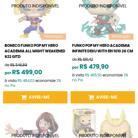
PROMOÇÃO
PROMOÇÃO
BONECO FUNKO POP MY HERO
FUNKO POP MY HERO ACADEMIA
ACADEMIA ALL MIGHT WEAKENED
INFINITE DEKU WITH ERI 1010 26 CM
622 GITD
de
R$ 510,42
de
R$ 546,89
R$ 479,90
por
R$ 499,00
por
à vista
R$ 465,50
economize
3%
no Pix
à vista
R$ 484,03
economize
3%
no Pix
AVISE-ME
AVISE-ME