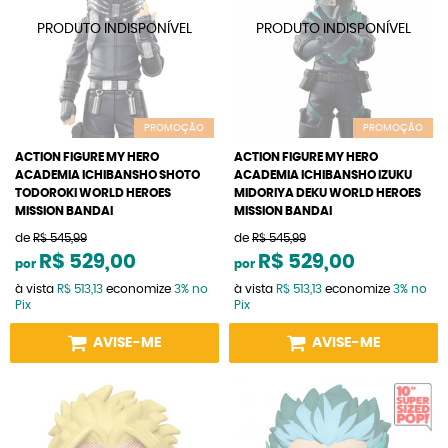
PROMOÇÃO
PROMOÇÃO
ACTION FIGURE MY HERO
ACTION FIGURE MY HERO
ACADEMIA ICHIBANSHO SHOTO
ACADEMIA ICHIBANSHO IZUKU
TODOROKI WORLD HEROES
MIDORIYA DEKU WORLD HEROES
MISSION BANDAI
MISSION BANDAI
de
R$ 545,99
de
R$ 545,99
R$ 529,00
R$ 529,00
por
por
à vista
R$ 513,13
economize
3%
no
à vista
R$ 513,13
economize
3%
no
Pix
Pix
AVISE-ME
AVISE-ME