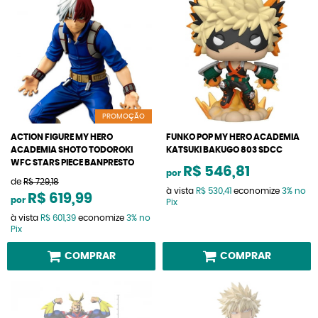
PROMOÇÃO
ACTION FIGURE MY HERO
FUNKO POP MY HERO ACADEMIA
ACADEMIA SHOTO TODOROKI
KATSUKI BAKUGO 803 SDCC
WFC STARS PIECE BANPRESTO
R$ 546,81
por
de
R$ 729,18
à vista
R$ 530,41
economize
3%
no
R$ 619,99
por
Pix
à vista
R$ 601,39
economize
3%
no
Pix
COMPRAR
COMPRAR