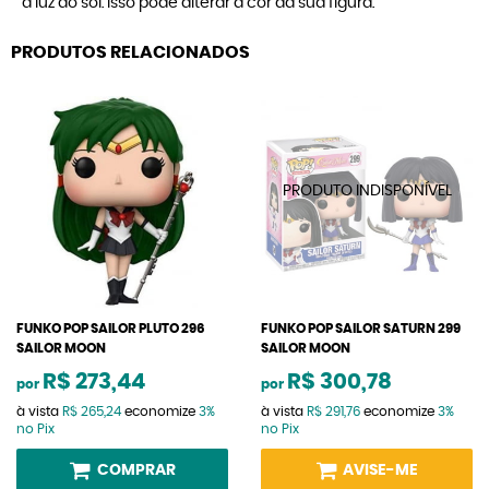
à luz do sol. Isso pode alterar a cor da sua figura.
PRODUTOS RELACIONADOS
FUNKO POP SAILOR PLUTO 296
FUNKO POP SAILOR SATURN 299
SAILOR MOON
SAILOR MOON
R$ 273,44
R$ 300,78
por
por
à vista
R$ 265,24
economize
3%
à vista
R$ 291,76
economize
3%
no Pix
no Pix
COMPRAR
AVISE-ME