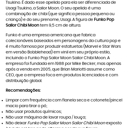
Tsukino. É dado esse apelido para ela ser diferenciada de
Usagi Tsukino, a Sailor Moon. O seu apelido é uma
combinação de chibi (que significa pessoa pequena ou
criança) e do seu prenome, Usagi. A figura de
Funko Pop
Sailor Chibi Moon
tem 9,5 cm de altura.
Funko é uma empresa americana que fabrica
colecionáveis baseados em personagens da cultura pop e
é muito famosa por produzir estatuetas (Marvel e Star Wars
em versão Bobblehead) em vinil em seu próprio estilo,
incluindo o Funko Pop Sailor Moon Sailor Chibi Moon. A
empresa foi fundada em 1988 por Mike Becker, mas apenas
após a venda em 2005, que Brian Mariotti assume como
CEO, que a empresa foca em produtos licenciados e com
distribuição global.
Recomendações:
Limpar com frequência com flanela seca e cotonete/pincel
macio para tirar o pó;
Não usar produtos químicos;
Não usar máquina de lavar roupa / louça;
Não deixar
Funko Pop Sailor Moon Sailor Chibi Moon
exposto