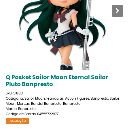
Q Posket Sailor Moon Eternal Sailor
Pluto Banpresto
Sku:
51883
Categoria:
Sailor Moon
,
Franquias
,
Action Figures
,
Banpresto
,
Sailor
Moon
,
Marcas
,
Bandai Banpresto
,
Banpresto
Marca:
Banpresto
Código de Barras:
045557229771
PROMOÇÃO