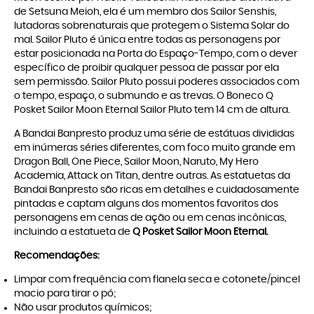
de Setsuna Meioh, ela é um membro dos Sailor Senshis,
lutadoras sobrenaturais que protegem o Sistema Solar do
mal. Sailor Pluto é única entre todas as personagens por
estar posicionada na Porta do Espaço-Tempo, com o dever
específico de proibir qualquer pessoa de passar por ela
sem permissão. Sailor Pluto possui poderes associados com
o tempo, espaço, o submundo e as trevas. O Boneco Q
Posket Sailor Moon Eternal Sailor Pluto tem 14 cm de altura.
A Bandai Banpresto produz uma série de estátuas divididas
em inúmeras séries diferentes, com foco muito grande em
Dragon Ball, One Piece, Sailor Moon, Naruto, My Hero
Academia, Attack on Titan, dentre outras. As estatuetas da
Bandai Banpresto são ricas em detalhes e cuidadosamente
pintadas e captam alguns dos momentos favoritos dos
personagens em cenas de ação ou em cenas incônicas,
incluindo a estatueta de
Q Posket Sailor Moon Eternal.
Recomendações:
Limpar com frequência com flanela seca e cotonete/pincel
macio para tirar o pó;
Não usar produtos químicos;