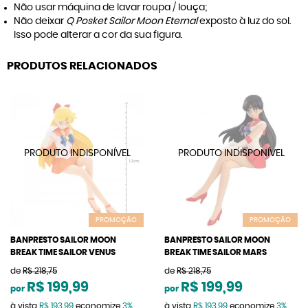
Não usar máquina de lavar roupa / louça;
Não deixar
Q Posket Sailor Moon Eternal
exposto à luz do sol.
Isso pode alterar a cor da sua figura.
PRODUTOS RELACIONADOS
PROMOÇÃO
PROMOÇÃO
BANPRESTO SAILOR MOON
BANPRESTO SAILOR MOON
BREAK TIME SAILOR VENUS
BREAK TIME SAILOR MARS
de
R$ 218,75
de
R$ 218,75
R$ 199,99
R$ 199,99
por
por
à vista
R$ 193,99
economize
3%
à vista
R$ 193,99
economize
3%