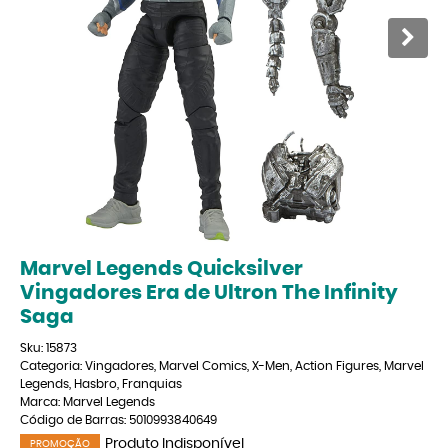
Marvel Legends Quicksilver
Vingadores Era de Ultron The Infinity
Saga
Sku:
15873
Categoria:
Vingadores
,
Marvel Comics
,
X-Men
,
Action Figures
,
Marvel
Legends
,
Hasbro
,
Franquias
Marca:
Marvel Legends
Código de Barras:
5010993840649
Produto Indisponível
PROMOÇÃO