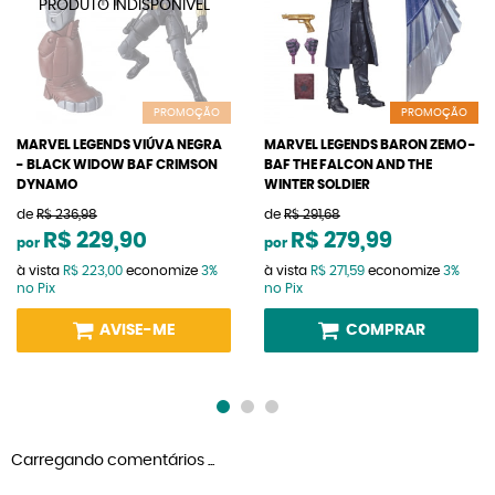
PROMOÇÃO
PROMOÇÃO
MARVEL LEGENDS VIÚVA NEGRA
MARVEL LEGENDS BARON ZEMO -
- BLACK WIDOW BAF CRIMSON
BAF THE FALCON AND THE
DYNAMO
WINTER SOLDIER
de
R$ 236,98
de
R$ 291,68
R$ 229,90
R$ 279,99
por
por
à vista
R$ 223,00
economize
3%
à vista
R$ 271,59
economize
3%
no Pix
no Pix
AVISE-ME
COMPRAR
Carregando comentários ...