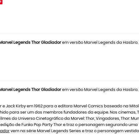
e
Marvel Legends Thor Gladiador
em versão Marvel Legends da Hasbro. 
Marvel Legends Thor Gladiador
em versão Marvel Legends da Hasbro. 
r e Jack Kirby em 1962 para a editora Marvel Comics baseado na Mitolo
olhido para ser um dos membros fundadores da equipe. Nos cinemas, Tho
mes do Universo Cinetográfico da Marvel: Thor, Vingadores, Thor: Mun
ta edição de Funko Pop Party Thor e traz o personagem segurando uma
iador
vem na série Marvel Legends Series e traz o personagem vestido