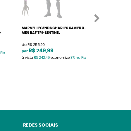
MARVEL LEGENDS CHARLES XAVIER X-
MARVEL LEGENDS
O
MEN BAF TRI-SENTINEL
X-MEN
de
R$ 255,20
de
R$ 255,20
R$ 249,99
R$ 239,9
por
por
Pix
à vista
R$ 242,49
economize
3%
no Pix
à vista
R$ 232,79
REDES SOCIAIS