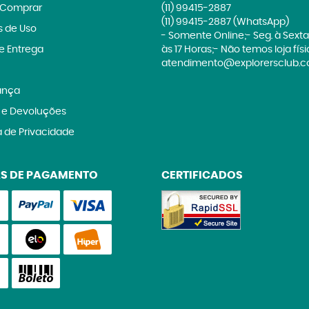
Comprar
(11)
99415-2887
(11)
99415-2887
(WhatsApp)
 de Uso
- Somente Online;- Seg. à Sexta
 e Entrega
às 17 Horas;- Não temos loja fís
atendimento@explorersclub.c
ança
 e Devoluções
a de Privacidade
S DE PAGAMENTO
CERTIFICADOS