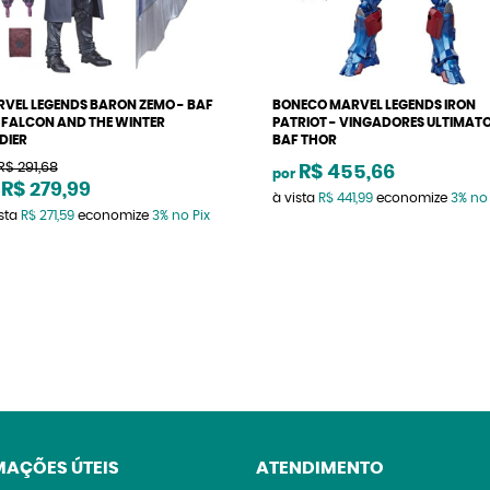
VEL LEGENDS BARON ZEMO - BAF
BONECO MARVEL LEGENDS IRON
 FALCON AND THE WINTER
PATRIOT - VINGADORES ULTIMAT
DIER
BAF THOR
R$ 291,68
R$ 455,66
por
R$ 279,99
à vista
R$ 441,99
economize
3%
no 
ista
R$ 271,59
economize
3%
no Pix
MAÇÕES ÚTEIS
ATENDIMENTO