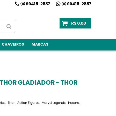
99415-2887
99415-2887
(11)
(11)
R$ 0,00
CHAVEIROS
MARCAS
 THOR GLADIADOR - THOR
ics
Thor
Action Figures
Marvel Legends
Hasbro