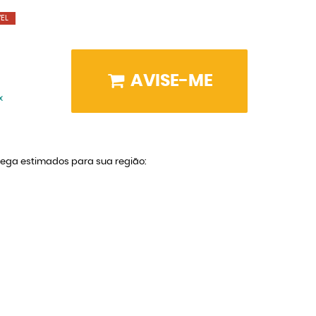
EL
AVISE-ME
x
trega estimados para sua região: