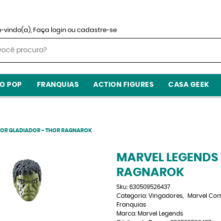
-vindo(a),
Faça login
ou
cadastre-se
O POP
FRANQUIAS
ACTION FIGURES
CASA GEEK
HOR GLADIADOR - THOR RAGNAROK
MARVEL LEGENDS
RAGNAROK
Sku:
630509526437
Categoria:
Vingadores
Marvel Com
Franquias
Marca:
Marvel Legends