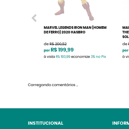
MARVEL LEGENDS IRON MAN (HOMEM
MAR
DE FERRO) 2020 HASBRO
THE
SOL
de
R$ 200,52
de
R$ 199,99
por
por
à vista
R$ 193,99
economize
3%
no Pix
à v
Carregando comentários ...
INSTITUCIONAL
INFOR