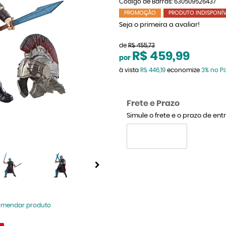
Código de Barras:
630509526437
PROMOÇÃO
PRODUTO INDISPONÍV
Seja o primeira a avaliar!
de
R$ 455,73
R$ 459,99
por
à vista
R$ 446,19
economize
3%
no Pi
Frete e Prazo
Simule o frete e o prazo de en
omendar produto