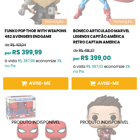
PROMOÇÃO
PROMOÇÃO
FUNKO POP THOR WITH WEAPONS
BONECO ARTICULADO MARVEL
482 AVENGERS ENDGAME
LEGENDS CAPITÃO AMÉRICA
RETRO CAPTAIN AMERICA
de
R$ 401,04
de
R$ 418,37
R$ 399,99
por
R$ 399,00
por
à vista
R$ 387,99
economize
3%
no Pix
à vista
R$ 387,03
economize
3%
no Pix
AVISE-ME
AVISE-ME