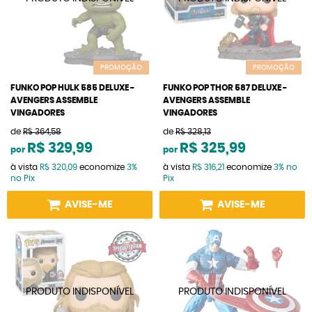
PROMOÇÃO
PROMOÇÃO
FUNKO POP HULK 585 DELUXE -
FUNKO POP THOR 587 DELUXE -
AVENGERS ASSEMBLE
AVENGERS ASSEMBLE
VINGADORES
VINGADORES
de
R$ 364,58
de
R$ 328,13
R$ 329,99
R$ 325,99
por
por
à vista
R$ 320,09
economize
3%
à vista
R$ 316,21
economize
3%
no
no Pix
Pix
AVISE-ME
AVISE-ME