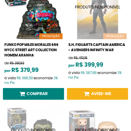
PROMOÇÃO
PROMOÇÃO
FUNKO POP MILES MORALES 686
S.H. FIGUARTS CAPTAIN AMERICA
NYCC STREET ART COLLECTION
- AVENGERS INFINITY WAR
HOMEM ARANHA
de
R$ 451,18
de
R$ 391,93
R$ 399,99
por
R$ 379,99
por
à vista
R$ 387,99
economize
3%
no Pix
à vista
R$ 368,59
economize
3%
no Pix
COMPRAR
AVISE-ME