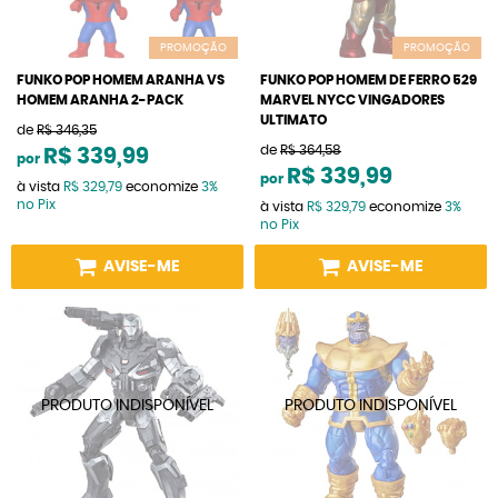
PROMOÇÃO
PROMOÇÃO
FUNKO POP HOMEM ARANHA VS
FUNKO POP HOMEM DE FERRO 529
HOMEM ARANHA 2-PACK
MARVEL NYCC VINGADORES
ULTIMATO
de
R$ 346,35
de
R$ 364,58
R$ 339,99
por
R$ 339,99
por
à vista
R$ 329,79
economize
3%
no Pix
à vista
R$ 329,79
economize
3%
no Pix
AVISE-ME
AVISE-ME