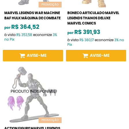
PROMOÇÃO
MARVEL LEGENDS WAR MACHINE
BONECO ARTICULADO MARVEL
BAF HULK MÁQUINA DE COMBATE
LEGENDS THANOS DELUXE
MARVEL COMICS
R$ 364,52
por
R$ 391,93
por
à vista
R$ 353,58
economize
3%
no Pix
à vista
R$ 380,17
economize
3%
no
Pix
AVISE-ME
AVISE-ME
PROMOÇÃO
ACTION FIGURE MARVEL LEGENDS