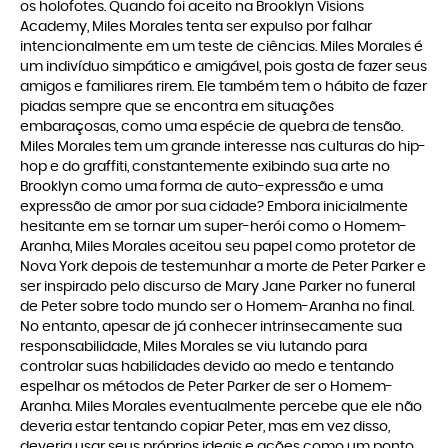
os holofotes. Quando foi aceito na Brooklyn Visions
Academy, Miles Morales tenta ser expulso por falhar
intencionalmente em um teste de ciências. Miles Morales é
um indivíduo simpático e amigável, pois gosta de fazer seus
amigos e familiares rirem. Ele também tem o hábito de fazer
piadas sempre que se encontra em situações
embaraçosas, como uma espécie de quebra de tensão.
Miles Morales tem um grande interesse nas culturas do hip-
hop e do graffiti, constantemente exibindo sua arte no
Brooklyn como uma forma de auto-expressão e uma
expressão de amor por sua cidade? Embora inicialmente
hesitante em se tornar um super-herói como o Homem-
Aranha, Miles Morales aceitou seu papel como protetor de
Nova York depois de testemunhar a morte de Peter Parker e
ser inspirado pelo discurso de Mary Jane Parker no funeral
de Peter sobre todo mundo ser o Homem-Aranha no final.
No entanto, apesar de já conhecer intrinsecamente sua
responsabilidade, Miles Morales se viu lutando para
controlar suas habilidades devido ao medo e tentando
espelhar os métodos de Peter Parker de ser o Homem-
Aranha. Miles Morales eventualmente percebe que ele não
deveria estar tentando copiar Peter, mas em vez disso,
deveria usar seus próprios ideais e ações como um ponto