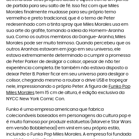
de partida para seu salto de fé. Isso fez com que Miles
Morales finalmente mudasse para seu próprio terno
vermelho e preto tradicional, que é o terno de Peter
redesenhado com a tinta spray que Miles Morales usa em
sua arte do grafite, tornando a ideia do Homem-Aranha
sua. Como os outros membros da Gangue-Aranha, Miles
Morales pode ser muito teimoso. Quando percebeu que os
outros Aranhas estavam em jogo em seu universo, ele
estava extremamente determinado a cumprir a promessa
de Peter Parker de desligar o colisor, apesar de não ter
experiência completa. Ele também não estava disposto a
deixar Peter B. Parker ficar em seu universo para desligar o
colisor, chegando mesmo a roubar o drive USB e tropeçar
nele, impressionando o próprio Peter. A figura de
Funko Pop
Miles Morales
tem 15 cm de altura, é edição exclusiva da
NYCC New York Comic Con.
Funko é uma empresa americana que fabrica
colecionáveis baseados em personagens da cultura pop e
é muito famosa por produzir estatuetas (Marvel e Star Wars
em versão Bobblehead) em vinil em seu próprio estilo,
incluindo o Funko Pop Miles Morales. A empresa foi fundada