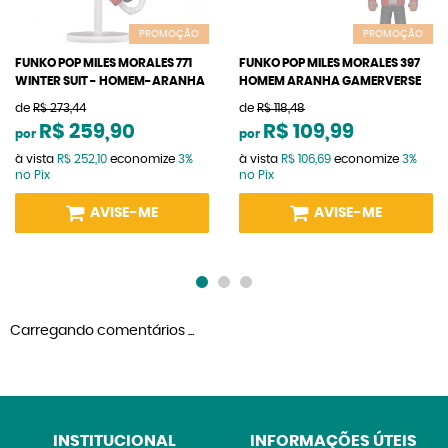
PROMOÇÃO
PROMOÇÃO
FUNKO POP MILES MORALES 771
FUNKO POP MILES MORALES 397
WINTER SUIT - HOMEM-ARANHA
HOMEM ARANHA GAMERVERSE
de
R$ 273,44
de
R$ 118,48
R$ 259,90
R$ 109,99
por
por
à vista
R$ 252,10
economize
3%
à vista
R$ 106,69
economize
3%
no Pix
no Pix
AVISE-ME
AVISE-ME
Carregando comentários ...
INSTITUCIONAL
INFORMAÇÕES ÚTEIS