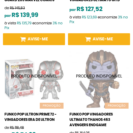
GUARD 283 MARVEL COMICS
VINGADORES ULTIMATO GITD
de
R$ 145,83
R$ 127,52
por
R$ 139,99
por
à vista
R$ 123,69
economize
3%
no
Pix
à vista
R$ 135,79
economize
3%
no
Pix
AVISE-ME
AVISE-ME
PROMOÇÃO
PROMOÇÃO
FUNKO POP ULTRON PRIME 72 -
FUNKO POP VINGADORES
VINGADORES ERA DE ULTRON
ULTIMATO THANOS 453
AVENGERS ENDGAME
de
R$ 118,48