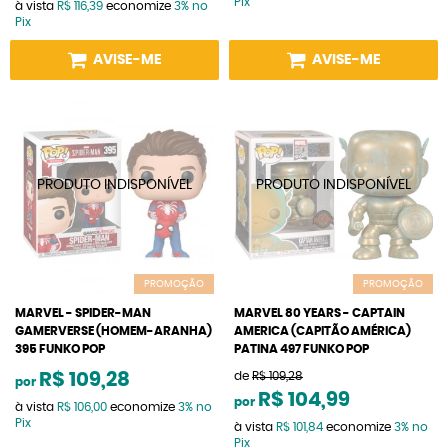
Pix
à vista
R$ 116,39
economize
3%
no
Pix
AVISE-ME
AVISE-ME
PROMOÇÃO
PROMOÇÃO
MARVEL - SPIDER-MAN
MARVEL 80 YEARS - CAPTAIN
GAMERVERSE (HOMEM-ARANHA)
AMERICA (CAPITÃO AMÉRICA)
395 FUNKO POP
PATINA 497 FUNKO POP
R$ 109,28
de
R$ 109,28
por
R$ 104,99
por
à vista
R$ 106,00
economize
3%
no
Pix
à vista
R$ 101,84
economize
3%
no
Pix