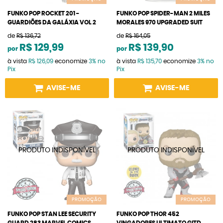
FUNKO POP ROCKET 201 -
FUNKO POP SPIDER-MAN 2 MILES
GUARDIÕES DA GALÁXIA VOL 2
MORALES 970 UPGRADED SUIT
de
R$ 136,72
de
R$ 164,05
R$ 129,99
R$ 139,90
por
por
à vista
R$ 126,09
economize
3%
no
à vista
R$ 135,70
economize
3%
no
Pix
Pix
AVISE-ME
AVISE-ME
PROMOÇÃO
PROMOÇÃO
FUNKO POP STAN LEE SECURITY
FUNKO POP THOR 452