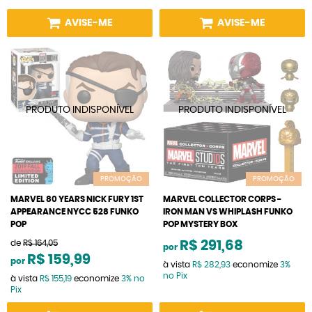
AVISE-ME
AVISE-ME
PROMOÇÃO
PROMOÇÃO
MARVEL 80 YEARS NICK FURY 1ST
MARVEL COLLECTOR CORPS -
APPEARANCE NYCC 528 FUNKO
IRON MAN VS WHIPLASH FUNKO
POP
POP MYSTERY BOX
de
R$ 164,05
R$ 291,68
por
R$ 159,99
por
à vista
R$ 282,93
economize
3%
no Pix
à vista
R$ 155,19
economize
3%
no
Pix