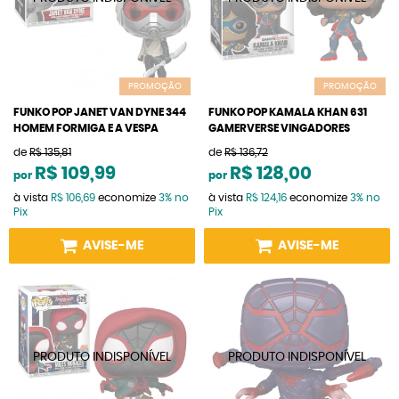
PROMOÇÃO
PROMOÇÃO
FUNKO POP JANET VAN DYNE 344
FUNKO POP KAMALA KHAN 631
HOMEM FORMIGA E A VESPA
GAMERVERSE VINGADORES
de
R$ 135,81
de
R$ 136,72
R$ 109,99
R$ 128,00
por
por
à vista
R$ 106,69
economize
3%
no
à vista
R$ 124,16
economize
3%
no
Pix
Pix
AVISE-ME
AVISE-ME