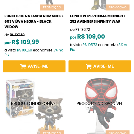
PROMOÇÃO
PROMOÇÃO
FUNKO POP NATASHA ROMANOFF
FUNKO POP PROXIMA MIDNIGHT
603 VIÚVA NEGRA - BLACK
292 AVENGERS INFINITY WAR
WIDOW
de
R$ 136,72
de
R$ 127,59
R$ 109,00
por
R$ 109,99
por
à vista
R$ 105,73
economize
3%
no
Pix
à vista
R$ 106,69
economize
3%
no
Pix
AVISE-ME
AVISE-ME
PROMOÇÃO
PROMOÇÃO