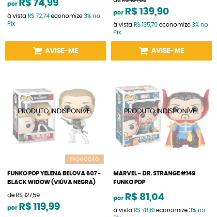
de
R$ 164,05
R$ 74,99
por
R$ 139,90
por
à vista
R$ 72,74
economize
3%
no
Pix
à vista
R$ 135,70
economize
3%
no
Pix
AVISE-ME
AVISE-ME
PROMOÇÃO
FUNKO POP YELENA BELOVA 607 -
MARVEL - DR. STRANGE #149
BLACK WIDOW (VIÚVA NEGRA)
FUNKO POP
de
R$ 127,59
R$ 81,04
por
R$ 119,99
por
à vista
R$ 78,61
economize
3%
no