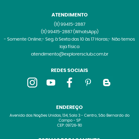
ATENDIMENTO
(11)
99415-2887
(11)
99415-2887
(WhatsApp)
- Somente Online;- Seg. à Sexta das 10 às 17 Horas;- Não temos
loja física
atendimento@explorersclub.com.br
REDES SOCIAIS
ENDEREÇO
Avenida das Nações Unidas, 134, Sala 3
-
Centro, São Bernardo do
Campo
-
SP
CEP: 09726-110