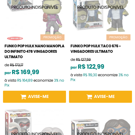
PROMOÇÃO
PROMOÇÃO
FUNKO POP HULK NANO MANOPLA
FUNKO POP HULK TACO 575 -
DO INFINITO 478 VINGADORES
VINGADORES ULTIMATO
ULTIMATO
de
R$ 127,59
de
R$ 173,17
R$ 122,99
por
R$ 169,99
por
à vista
R$ 119,30
economize
3%
no
Pix
à vista
R$ 164,89
economize
3%
no
Pix
AVISE-ME
AVISE-ME