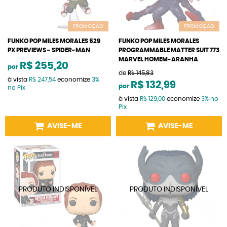
PROMOÇÃO
PROMOÇÃO
FUNKO POP MILES MORALES 529
FUNKO POP MILES MORALES
PX PREVIEWS - SPIDER-MAN
PROGRAMMABLE MATTER SUIT 773
MARVEL HOMEM-ARANHA
R$ 255,20
por
de
R$ 145,83
à vista
R$ 247,54
economize
3%
R$ 132,99
por
no Pix
à vista
R$ 129,00
economize
3%
no
Pix
AVISE-ME
AVISE-ME