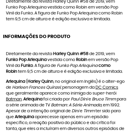
Diretamente da revista Harley Quinn #58 de 2019, vem
Funko Pop Arlequina vestida como Robin em versão Pop
Vinil da Funko. A figura de Funko Pop Arlequina como Robin
tem 9,5 cm de altura e é edição exclusiva e limitada.
INFORMAÇÕES DO PRODUTO
Diretamente da revista
Harley Quinn #58
de 2019, vem
Funko Pop Arlequina
vestida como
Robin
em versão Pop
Vinil da
Funko
. A figura de
Funko Pop Arlequina
como
Robin
tem 9,5 cm de altura e é edição exclusiva e limitada.
Arlequina
(
Harley Quinn
, no original em Inglês) é o alter-ego
de
Harleen Frances Quinzel
, personagem da
DC Comics
que geralmente aparece como inimiga do super-herói
Batman
.
Arlequina
foi criada por
Paul Dini
e
Bruce Timm
para
a série animada de TV
Batman: A Série Animada
, em 1992.
Apesar de a intenção original de
Dini
e
Timm
ter sido para
que
Arlequina
aparecesse apenas em um episódio
específico, a reação positiva do público e da crítica foi
tanta, que eles a incluíram em diversos outros episódios de