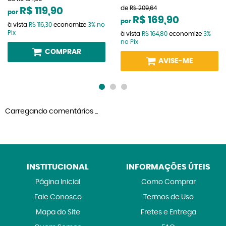
de
R$ 209,64
R$ 119,90
por
R$ 169,90
por
à vista
R$ 116,30
economize
3%
no
Pix
à vista
R$ 164,80
economize
3%
no Pix
COMPRAR
AVISE-ME
Carregando comentários ...
INSTITUCIONAL
INFORMAÇÕES ÚTEIS
Página Inicial
Como Comprar
Fale Conosco
Termos de Uso
Mapa do Site
Fretes e Entrega