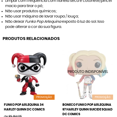
Limpar com frequência com flanela seca e cotonete/pincel
macio para tirar o pó;
Não usar produtos químicos;
Não usar máquina de lavar roupa / louça;
Não deixar
Funko Pop Arlequina
exposto à luz do sol. Isso
pode alterar a cor da sua figura.
PRODUTOS RELACIONADOS
PROMOÇÃO
PROMOÇÃO
FUNKO POP ARLEQUINA 34
BONECO FUNKO POP ARLEQUINA
HARLEY QUINN DC COMICS
97 HARLEY QUINN SUICIDE SQUAD
DC COMICS
de
R$ 164,05