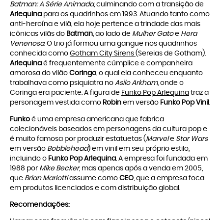
Batman: A Série Animada
, culminando com a transição de
Arlequina
para os quadrinhos em 1993. Atuando tanto como
anti-heroína e vilã, ela hoje pertence a trindade das mais
icônicas vilãs do
Batman
, ao lado de
Mulher Gato
e
Hera
Venenosa
. O trio já formou uma gangue nos quadrinhos
conhecida como
Gotham City Sirens
(Sereias de Gotham).
Arlequina
é frequentemente cúmplice e companheira
amorosa do vilão
Coringa
, o qual ela conheceu enquanto
trabalhava como psiquiatra no
Asilo Arkham
, onde o
Coringa era paciente. A figura de
Funko Pop Arlequina
traz a
personagem vestida como
Robin
em versão
Funko Pop Vinil
.
Funko
é uma empresa americana que fabrica
colecionáveis baseados em personagens da cultura pop e
é muito famosa por produzir estatuetas (
Marvel
e
Star Wars
em versão
Bobblehead
) em vinil em seu próprio estilo,
incluindo o
Funko Pop Arlequina
. A empresa foi fundada em
1988 por
Mike Becker
, mas apenas após a venda em 2005,
que
Brian Mariotti
assume como
CEO
, que a empresa foca
em produtos licenciados e com distribuição global.
Recomendações: