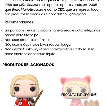
incluindo o
Funko Pop Arlequina
. A empresa foi fundada em
1988 por
Mike Becker
, mas apenas após a venda em 2005,
que
Brian Mariotti
assume como
CEO
, que a empresa foca
em produtos licenciados e com distribuição global.
Recomendações:
Limpar com frequência com flanela seca e cotonete/pincel
macio para tirar o pó;
Não usar produtos químicos;
Não usar máquina de lavar roupa / louça;
Não deixar
Funko Pop Arlequina
exposto à luz do sol. Isso
pode alterar a cor da sua figura.
PRODUTOS RELACIONADOS