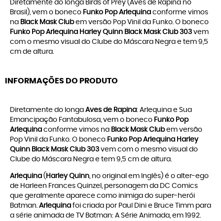
Diretamente do longa Birds of Prey (Aves de Rapina no
Brasil), vem o boneco
Funko Pop Arlequina
conforme vimos
na
Black Mask Club
em versão Pop Vinil da Funko. O boneco
Funko Pop Arlequina Harley Quinn Black Mask Club 303
vem
com o mesmo visual do Clube do Máscara Negra e tem 9,5
cm de altura.
INFORMAÇÕES DO PRODUTO
Diretamente do longa
Aves de Rapina
: Arlequina e Sua
Emancipação Fantabulosa, vem o boneco
Funko Pop
Arlequina
conforme vimos na
Black Mask Club
em versão
Pop Vinil da Funko. O boneco
Funko Pop Arlequina Harley
Quinn Black Mask Club 303
vem com o mesmo visual do
Clube do Máscara Negra e tem 9,5 cm de altura.
Arlequina
(
Harley Quinn
, no original em Inglês) é o alter-ego
de Harleen Frances Quinzel, personagem da DC Comics
que geralmente aparece como inimiga do super-herói
Batman.
Arlequina
foi criada por Paul Dini e Bruce Timm para
a série animada de TV Batman: A Série Animada, em 1992.