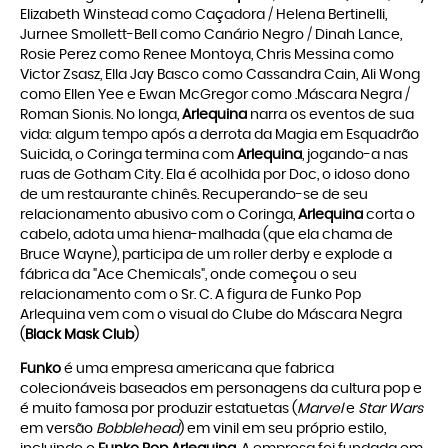
Elizabeth Winstead como Caçadora / Helena Bertinelli,
Jurnee Smollett-Bell como Canário Negro / Dinah Lance,
Rosie Perez como Renee Montoya, Chris Messina como
Victor Zsasz, Ella Jay Basco como Cassandra Cain, Ali Wong
como Ellen Yee e Ewan McGregor como .Máscara Negra /
Roman Sionis. No longa,
Arlequina
narra os eventos de sua
vida: algum tempo após a derrota da Magia em Esquadrão
Suicida, o Coringa termina com
Arlequina
, jogando-a nas
ruas de Gotham City. Ela é acolhida por Doc, o idoso dono
de um restaurante chinês. Recuperando-se de seu
relacionamento abusivo com o Coringa,
Arlequina
corta o
cabelo, adota uma hiena-malhada (que ela chama de
Bruce Wayne), participa de um roller derby e explode a
fábrica da "Ace Chemicals", onde começou o seu
relacionamento com o Sr. C. A figura de Funko Pop
Arlequina vem com o visual do Clube do Máscara Negra
(
Black Mask Club
)
Funko
é uma empresa americana que fabrica
colecionáveis baseados em personagens da cultura pop e
é muito famosa por produzir estatuetas (
Marvel
e
Star Wars
em versão
Bobblehead
) em vinil em seu próprio estilo,