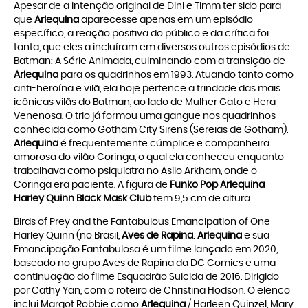
Apesar de a intenção original de Dini e Timm ter sido para
que
Arlequina
aparecesse apenas em um episódio
específico, a reação positiva do público e da crítica foi
tanta, que eles a incluíram em diversos outros episódios de
Batman: A Série Animada, culminando com a transição de
Arlequina
para os quadrinhos em 1993. Atuando tanto como
anti-heroína e vilã, ela hoje pertence a trindade das mais
icônicas vilãs do Batman, ao lado de Mulher Gato e Hera
Venenosa. O trio já formou uma gangue nos quadrinhos
conhecida como Gotham City Sirens (Sereias de Gotham).
Arlequina
é frequentemente cúmplice e companheira
amorosa do vilão Coringa, o qual ela conheceu enquanto
trabalhava como psiquiatra no Asilo Arkham, onde o
Coringa era paciente. A figura de
Funko Pop Arlequina
Harley Quinn Black Mask Club
tem 9,5 cm de altura.
Birds of Prey and the Fantabulous Emancipation of One
Harley Quinn (no Brasil,
Aves de Rapina
:
Arlequina
e sua
Emancipação Fantabulosa é um filme lançado em 2020,
baseado no grupo Aves de Rapina da DC Comics e uma
continuação do filme Esquadrão Suicida de 2016. Dirigido
por Cathy Yan, com o roteiro de Christina Hodson. O elenco
inclui Margot Robbie como
Arlequina
/ Harleen Quinzel, Mary