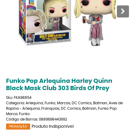
Funko Pop Arlequina Harley Quinn
Black Mask Club 303 Birds Of Prey
Sku:
FKA98854
Categoria:
Arlequina
,
Funko
,
Marcas
,
DC Comics
,
Batman
,
Aves de
Rapina - Arlequina
,
Franquias
,
DC Comics
,
Batman
,
Funko Pop
Marca:
Funko
Código de Barras:
0889698443692
Produto Indisponível
PROMOÇÃO