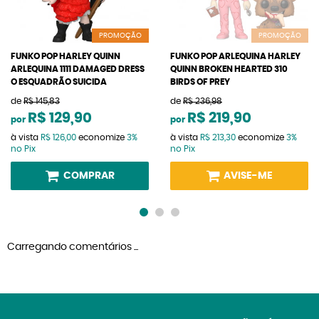
PROMOÇÃO
PROMOÇÃO
FUNKO POP HARLEY QUINN
FUNKO POP ARLEQUINA HARLEY
ARLEQUINA 1111 DAMAGED DRESS
QUINN BROKEN HEARTED 310
O ESQUADRÃO SUICIDA
BIRDS OF PREY
de
R$ 145,83
de
R$ 236,98
R$ 129,90
R$ 219,90
por
por
à vista
R$ 126,00
economize
3%
à vista
R$ 213,30
economize
3%
no Pix
no Pix
COMPRAR
AVISE-ME
Carregando comentários ...