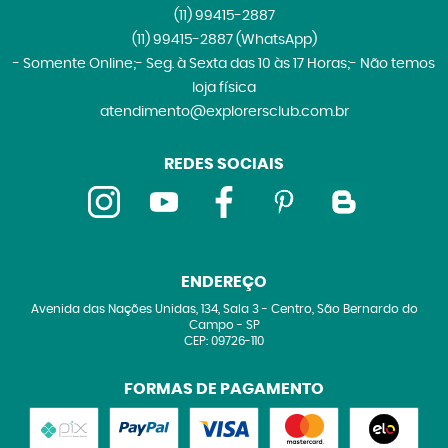
(11)
99415-2887
(11)
99415-2887
(WhatsApp)
- Somente Online;- Seg. à Sexta das 10 às 17 Horas;- Não temos
loja física
atendimento@explorersclub.com.br
REDES SOCIAIS
ENDEREÇO
Avenida das Nações Unidas, 134, Sala 3
-
Centro, São Bernardo do
Campo
-
SP
CEP: 09726-110
FORMAS DE PAGAMENTO