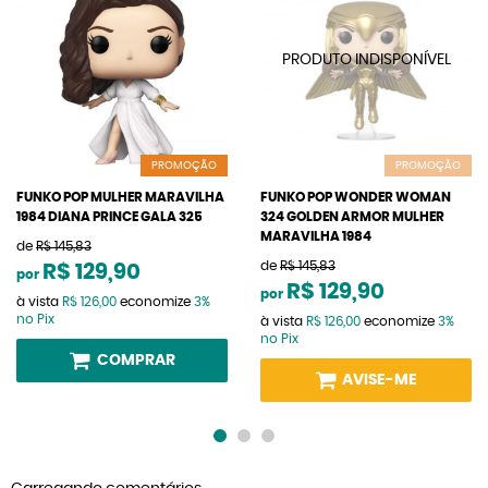
PROMOÇÃO
PROMOÇÃO
FUNKO POP MULHER MARAVILHA
FUNKO POP WONDER WOMAN
1984 DIANA PRINCE GALA 325
324 GOLDEN ARMOR MULHER
MARAVILHA 1984
de
R$ 145,83
de
R$ 145,83
R$ 129,90
por
R$ 129,90
por
à vista
R$ 126,00
economize
3%
no Pix
à vista
R$ 126,00
economize
3%
no Pix
COMPRAR
AVISE-ME