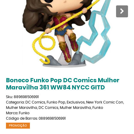
Boneco Funko Pop DC Comics Mulher
Maravilha 361 WW84 NYCC GITD
Sku:
889698506991
Categoria:
DC Comics
,
Funko Pop
,
Exclusivos
,
New York Comic Con
,
Mulher Maravilha
,
DC Comics
,
Mulher Maravilha
,
Funko
Marca:
Funko
Código de Barras:
0889698506991
PROMOÇÃO