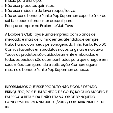
macio para tirar o pó;
Não usar produtos químicos;
Não usar máquina de lavar roupa / louça;
Não deixar o boneco Funko Pop Superman exposto à luz do
sol. Isso pode alterar a cor da sua figura.
Por que comprar na Explorers Club Toys
A
Explorers Club Toys
é uma empresa com 5 anos de
mercado e mais de 10 mil clientes atendidos, e sempre
trabalhando com seus personagens da linha
Funko Pop DC
Comics
favoritos em produtos novos, originais e na caixa.
Todos os produtos são cuidadosamente embalados, e
todos os pedidos são acompanhados para que chegue em
suas mãos com garantia e satisfação. Compre agora
mesmo o boneco Funko Pop Superman conosco.
INFORMAMOS QUE ESSE PRODUTO NÃO É CONSIDERADO
BRINQUEDO, POIS É UM BONECO DE COLEÇÃO CUJO MODELO É
EM ESCALA REDUZIDA E NÃO TEM VALOR DE BRINQUEDO
CONFORME NORMA NM 300-01/2002 / PORTARIA INMETRO Nº
108.