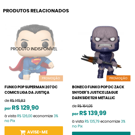
PRODUTOS RELACIONADOS
PROMOÇÃO
PROMOÇÃO
FUNKO POP SUPERMAN 207 DC
BONECO FUNKO POP DC ZACK
COMICS LIGA DA JUSTIÇA
SNYDER'S JUSTICE LEAGUE
DARKSIDE 1126 METALLIC
de
R$ 145,83
de
R$ 164,05
R$ 129,90
por
R$ 139,99
por
à vista
R$ 126,00
economize
3%
no Pix
à vista
R$ 135,79
economize
3%
no Pix
AVISE-ME